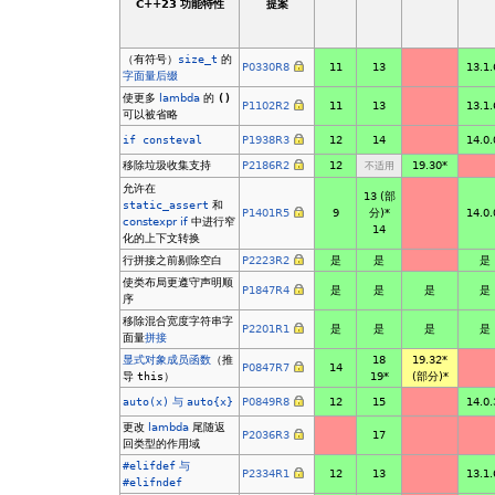
C++23 功能特性
提案
（有符号）
size_t
的
P0330R8
11
13
13.1.
字面量后缀
使更多
lambda
的
()
P1102R2
11
13
13.1.
可以被省略
if consteval
P1938R3
12
14
14.0.
移除垃圾收集支持
P2186R2
12
19.30*
不适用
允许在
13 (部
static_assert
和
P1401R5
9
分)*
14.0.
constexpr if
中进行窄
14
化的上下文转换
行拼接之前剔除空白
P2223R2
是
是
是
使类布局更遵守声明顺
P1847R4
是
是
是
是
序
移除混合宽度字符串字
P2201R1
是
是
是
是
面量
拼接
显式对象成员函数
（推
18
19.32*
P0847R7
14
导
this
）
19*
(部分)*
auto(x)
与
auto{x}
P0849R8
12
15
14.0.
更改
lambda
尾随返
P2036R3
17
回类型的作用域
#elifdef
与
P2334R1
12
13
13.1.
#elifndef