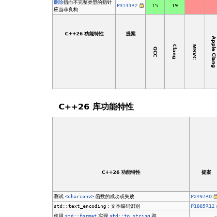
删除
指向不完整类型的指针
P3144R2
15
19
应当非良构
C++26 功能特性
提案
Apple Clan
MSVC
Clang
GCC
C++26 库功能特性
C++26 功能特性
提案
测试
<charconv>
函数的成功或失败
P2497R0
std::text_encoding
：文本编码识别
P1885R12
使用
std::format
实现
std::to_string
和