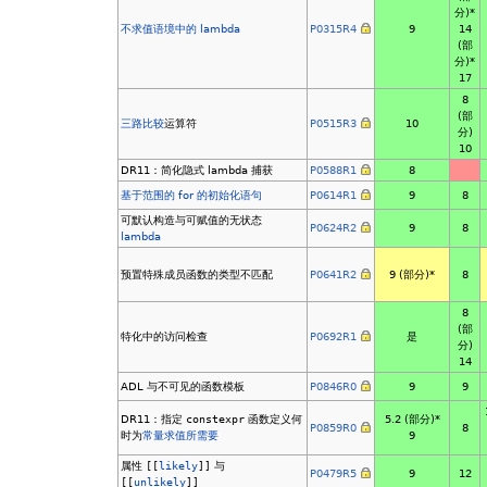
分)*
不求值语境中的 lambda
P0315R4
9
14
(部
分)*
17
8
(部
三路比较
运算符
P0515R3
10
分)
10
DR11：简化隐式 lambda 捕获
P0588R1
8
基于范围的 for 的初始化语句
P0614R1
9
8
可默认构造与可赋值的无状态
P0624R2
9
8
lambda
预置特殊成员函数的类型不匹配
P0641R2
9
(部分)*
8
8
(部
特化中的访问检查
P0692R1
是
分)
14
ADL 与不可见的函数模板
P0846R0
9
9
DR11：指定
constexpr
函数定义何
5.2 (部分)*
P0859R0
8
时为
常量求值所需要
9
属性
[[
likely
]]
与
P0479R5
9
12
[[
unlikely
]]