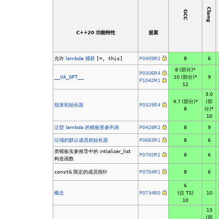
Clang
GCC
C++20 功能特性
提案
允许
lambda 捕获
[=, this]
P0409R2
8
6
8 (部分)*
P0306R4
__VA_OPT__
10 (部分)*
9
P1042R1
12
3.0
4.7 (部分)*
(部
指派初始化器
P0329R4
8
分)*
10
泛型 lambda 的模板形参列表
P0428R2
8
9
位域的默认成员初始化器
P0683R1
8
6
类模板实参推导中的 intializer_list
P0702R1
8
6
构造函数
const&
限定的成员指针
P0704R1
8
6
6
概念
P0734R0
(仅 TS)
10
10
13
(部