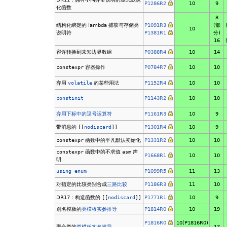
P1286R2
10
9
化函数
8
结构化绑定的 lambda 捕获与存储类
P1091R3
(部
10
说明符
P1381R1
分)
16
容许转换到未知边界数组
P0388R4
10
14
constexpr
容器操作
P0784R7
10
10
弃用
volatile
的某些用法
P1152R4
10
10
constinit
P1143R2
10
10
弃用下标中的逗号运算符
P1161R3
10
9
带消息的
[[
nodiscard
]]
P1301R4
10
9
constexpr
函数中的平凡默认初始化
P1331R2
10
10
constexpr
函数中的不求值
asm
声
P1668R1
10
10
明
using enum
P1099R5
11
13
对指定的比较类别合成
三路比较
P1186R3
11
10
DR17：构造函数的
[[
nodiscard
]]
P1771R1
10
9
别名模板的
类模板实参推导
P1814R0
10
19
P1816R0
10(P1816R0)
聚合类的
类模板实参推导
17