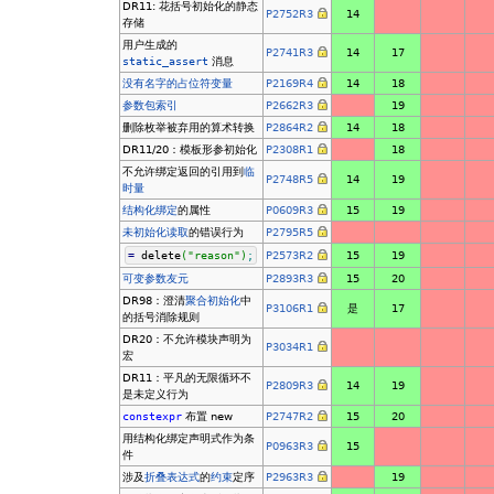
DR11: 花括号初始化的静态
P2752R3
14
存储
用户生成的
P2741R3
14
17
static_assert
消息
没有名字的占位符变量
P2169R4
14
18
参数包索引
P2662R3
19
删除枚举被弃用的算术转换
P2864R2
14
18
DR11/20：模板形参初始化
P2308R1
18
不允许绑定返回的引用到
临
P2748R5
14
19
时量
结构化绑定
的属性
P0609R3
15
19
未初始化读取
的错误行为
P2795R5
=
delete
(
"reason"
)
;
P2573R2
15
19
可变参数
友元
P2893R3
15
20
DR98：澄清
聚合初始化
中
P3106R1
是
17
的括号消除规则
DR20：不允许模块声明为
P3034R1
宏
DR11：平凡的无限循环不
P2809R3
14
19
是未定义行为
constexpr
布置 new
P2747R2
15
20
用结构化绑定声明式作为条
P0963R3
15
件
涉及
折叠表达式
的
约束
定序
P2963R3
19