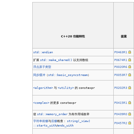
C++20 功能特性
提案
std::endian
P0463R1
扩展
std::make_shared()
以支持数组
P0674R1
浮点原子类型
P0020R6
同步缓冲
（
std::basic_osyncstream
）
P0053R7
<algorithm>
与
<utility>
的
constexpr
P0202R3
<complex>
的更多
constexpr
P0415R1
使
std::memory_order
为有作用域枚举
P0439R0
字符串
前缀
与
后缀
检查：
string
(_view)
P0457R2
::starts_with
/
ends_with