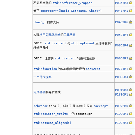
不完整类型的
std::reference_wrapper
P0357R3
修正
operator>>(basic_istream&, CharT*)
P0487R1
char8_t
的库支持
P0482R6
实现
使用分配器
构造
的
工具函数
P0591R4
DR17：
std::variant
与
std::optional
应传播复制/
P0602R4
移动平凡性
DR17：理智的
std::variant
转换构造函数
P0608R3
std::function
的移动构造函数应为
noexcept
P0771R1
一个
范围
提案
P0896R4
P0919R3
无序容器
的异质查找
P1690R1
<chrono>
zero()
、
min()
及
max()
应为
noexcept
P0972R0
std::pointer_traits
中的
constexpr
P1006R1
std::assume_aligned()
P1007R3