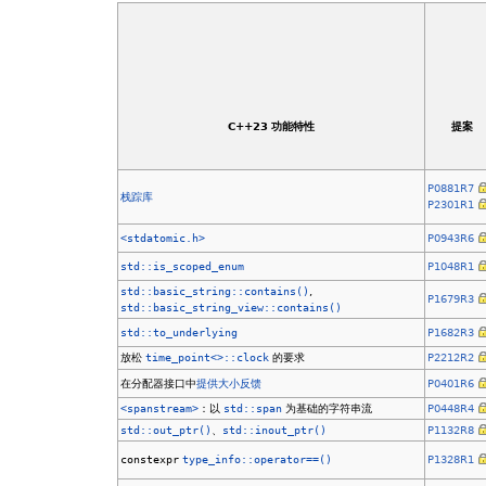
C++23 功能特性
提案
P0881R7
栈踪库
P2301R1
<stdatomic.h>
P0943R6
std::is_scoped_enum
P1048R1
std::basic_string::contains()
,
P1679R3
std::basic_string_view::contains()
std::to_underlying
P1682R3
放松
time_point<>::clock
的要求
P2212R2
在分配器接口中
提供大小反馈
P0401R6
<spanstream>
：以
std::span
为基础的字符串流
P0448R4
std::out_ptr()
、
std::inout_ptr()
P1132R8
constexpr
type_info::operator==()
P1328R1