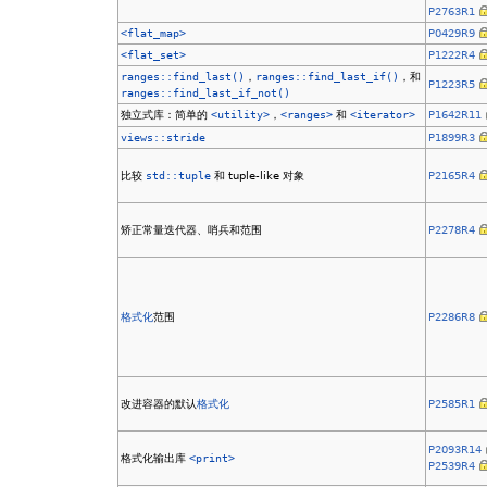
P2763R1
<flat_map>
P0429R9
<flat_set>
P1222R4
ranges::find_last()
，
ranges::find_last_if()
，和
P1223R5
ranges::find_last_if_not()
独立式库：简单的
<utility>
，
<ranges>
和
<iterator>
P1642R11
views::stride
P1899R3
比较
std::tuple
和 tuple-like 对象
P2165R4
矫正常量迭代器、哨兵和范围
P2278R4
格式化
范围
P2286R8
改进容器的默认
格式化
P2585R1
P2093R14
格式化输出库
<print>
P2539R4