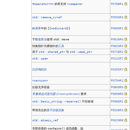
=
operator<=>
的库支持
<compare>
P0768R1
std::remove_cvref
P0550R2
标准库
中的
[[
nodiscard
]]
P0600R1
于
数值算法
使用
std::move
P0616R0
转换指针为裸指针的
工具
P0653R2
原子
std::shared_ptr
与
std::weak_ptr
P0718R2
std::span
P0122R7
日历
与
时区
P0355R7
<version>
P0754R2
比较无序容器
P0809R0
(ConstexprIterator)
常量表达式迭代器
要求
P0858R0
std::basic_string::reserve()
不应收缩
P0966R1
带填充位的
原子比较交换
P0528R3
std::atomic_ref
P0019R8
关联容器的
contains()
成员函数，如