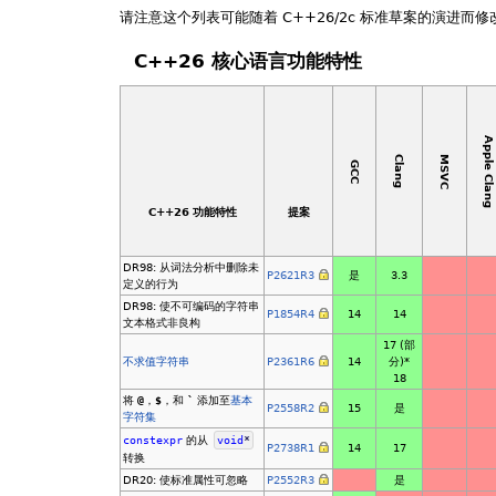
请注意这个列表可能随着 C++26/2c 标准草案的演进而修
C++26 核心语言功能特性
Apple Clan
MSVC
Clang
GCC
C++26 功能特性
提案
DR98: 从词法分析中删除未
P2621R3
是
3.3
定义的行为
DR98: 使不可编码的字符串
P1854R4
14
14
文本格式非良构
17 (部
不求值字符串
P2361R6
14
分)*
18
将
@
，
$
，和
`
添加至
基本
P2558R2
15
是
字符集
constexpr
的从
void
*
P2738R1
14
17
转换
DR20: 使标准属性可忽略
P2552R3
是