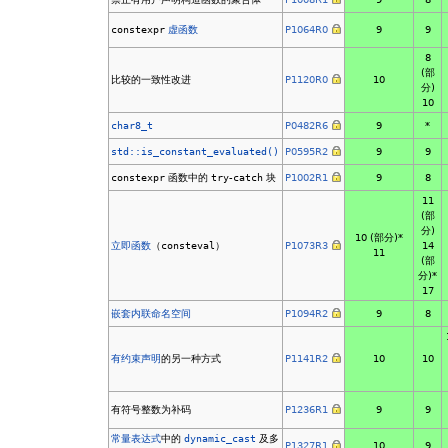
constexpr
虚函数
P1064R0
9
9
8
(部
比较的一致性改进
P1120R0
10
分)
10
char8_t
P0482R6
9
*
std::is_constant_evaluated()
P0595R2
9
9
constexpr
函数中的
try
-
catch
块
P1002R1
9
8
11
(部
分)
10 (部分)*
立即函数
（
consteval
）
P1073R3
14
11
(部
分)*
17
嵌套内联命名空间
P1094R2
9
8
有约束
声明
的另一种方式
P1141R2
10
10
有符号整数为补码
P1236R1
9
9
常量表达式
中的
dynamic_cast
及多
P1327R1
10
9