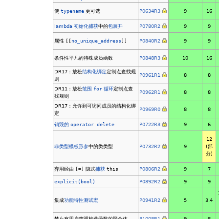
使
typename
更可选
P0634R3
9
16
lambda 初始化捕获
中的
包展开
P0780R2
9
9
属性
[[
no_unique_address
]]
P0840R2
9
9
条件性平凡的特殊成员函数
P0848R3
10
16
DR17：放松
结构化绑定
定制点查找规
P0961R1
8
8
则
DR11：放松
范围
for
循环
定制点查
P0962R1
8
8
找规则
DR17：允许到可访问成员的结构化绑
P0969R0
8
8
定
销毁的
operator delete
P0722R3
9
6
12
非类型模板形参
中的类类型
P0732R2
9
(部
分)
弃用经由
[=]
隐式
捕获
this
P0806R2
9
7
explicit(bool)
P0892R2
9
9
集成
功能特性测试宏
P0941R2
5
3.4
禁止有用户声明构造函数的聚合体
P1008R1
9
8