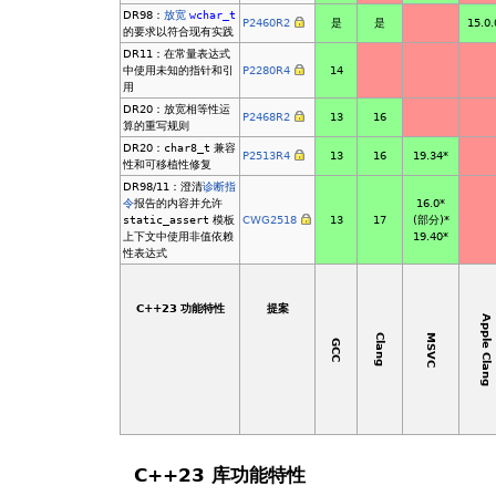
DR98：
放宽
wchar_t
P2460R2
是
是
15.0.
的要求以符合现有实践
DR11：在常量表达式
中使用未知的指针和引
P2280R4
14
用
DR20：放宽相等性运
P2468R2
13
16
算的重写规则
DR20：
char8_t
兼容
P2513R4
13
16
19.34*
性和可移植性修复
DR98/11：澄清
诊断指
令
报告的内容并允许
16.0*
static_assert
模板
CWG2518
13
17
(部分)*
上下文中使用非值依赖
19.40*
性表达式
C++23 功能特性
提案
Apple Clang
MSVC
Clang
GCC
C++23 库功能特性