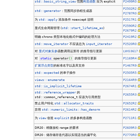
std::basic_string_view
范围
构造函数
应为 explicit
P2499R0
P2502R2
std::generator
：范围同步协程生成器
P2787R0
为
std::apply
添加条件 noexcept 说明
P2517R1
P2590R2
显式生命周期管理 (
std::start_lifetime_as
)
P2679R2
明确 chrono 类型本地化格式中编码的处理方法
P2419R2
std::move_iterator
不应该总为
input_iterator
P2520R0
对
显式对象实参
函数调用运算符 的推导指引更新
LWG3617
对
static
operator
(
)
的推导指引更新
P1169R4
扩展浮点类型
的标准名字以及库支持
P1467R9
std::expected
的单子操作
P2505R5
views::enumerate
P2164R9
std::is_implicit_lifetime
P2674R1
std::reference_wrapper
的
P2655R3
std::common_reference_t
应该为引用类型
禁止用户特化
std::allocator_traits
P2652R2
弃用
std::numeric_limits::has_denorm
P2614R2
为
view
创造
explicit
的多参构造函数
P2711R1
DR20：稍微放松 range 的要求
P2609R3
DR20：储存储存迭代器以实现适当的扁平化
P2770R0