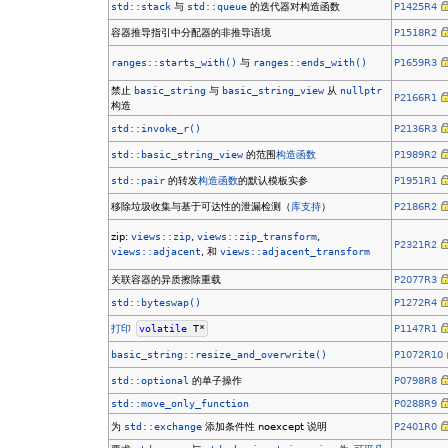
std::stack
与
std::queue
的迭代器对构造函数
P1425R4
容器推导指引中分配器的非推导语境
P1518R2
ranges::starts_with()
与
ranges::ends_with()
P1659R3
禁止
basic_string
与
basic_string_view
从
nullptr
P2166R1
构造
std::invoke_r()
P2136R3
std::basic_string_view
的范围
构造函数
P1989R2
std::pair
的转发
构造函数
的默认模板实参
P1951R1
移除垃圾收集与基于可达性的泄漏检测（
库支持
）
P2186R2
zip:
views::zip
,
views::zip_transform
,
P2321R2
views::adjacent
, 和
views::adjacent_transform
关联容器的异质擦除重载
P2077R3
std::byteswap()
P1272R4
打印
volatile
T
*
P1147R1
basic_string::resize_and_overwrite()
P1072R10
std::optional
的单子操作
P0798R8
std::move_only_function
P0288R9
为
std::exchange
添加条件性 noexcept 说明
P2401R0