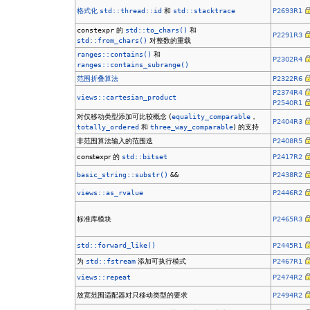
格式化
std::thread::id
和
std::stacktrace
P2693R1
constexpr
的
std::to_chars()
和
P2291R3
std::from_chars()
对整数的重载
ranges::contains()
和
P2302R4
ranges::contains_subrange()
范围折叠算法
P2322R6
P2374R4
views::cartesian_product
P2540R1
对仅移动类型添加可比较概念 (
equality_comparable
，
P2404R3
totally_ordered
和
three_way_comparable
) 的支持
非范围算法输入的范围迭
P2408R5
constexpr 的
std::bitset
P2417R2
basic_string::substr()
&&
P2438R2
views::as_rvalue
P2446R2
标准库模块
P2465R3
std::forward_like()
P2445R1
为
std::fstream
添加可执行模式
P2467R1
views::repeat
P2474R2
放宽范围适配器对只移动类型的要求
P2494R2