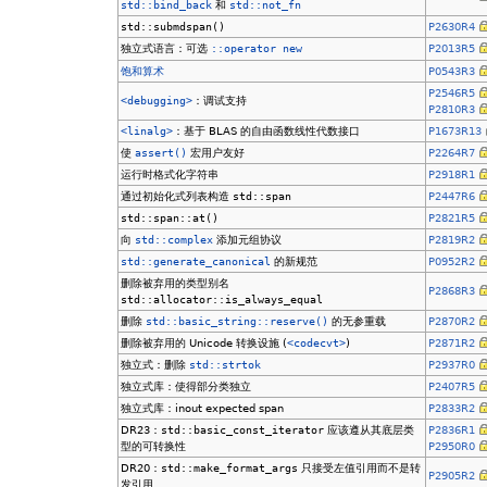
std::bind_back
和
std::not_fn
std::submdspan()
P2630R4
独立式语言：可选
::operator new
P2013R5
饱和算术
P0543R3
P2546R5
<debugging>
：调试支持
P2810R3
<linalg>
：基于 BLAS 的自由函数线性代数接口
P1673R13
使
assert()
宏用户友好
P2264R7
运行时格式化字符串
P2918R1
通过初始化式列表构造
std::span
P2447R6
std::span::at()
P2821R5
向
std::complex
添加元组协议
P2819R2
std::generate_canonical
的新规范
P0952R2
删除被弃用的类型别名
P2868R3
std::allocator::is_always_equal
删除
std::basic_string::reserve()
的无参重载
P2870R2
删除被弃用的 Unicode 转换设施 (
<codecvt>
)
P2871R2
独立式：删除
std::strtok
P2937R0
独立式库：使得部分类独立
P2407R5
独立式库：inout expected span
P2833R2
DR23：
std::basic_const_iterator
应该遵从其底层类
P2836R1
型的可转换性
P2950R0
DR20：
std::make_format_args
只接受左值引用而不是转
P2905R2
发引用