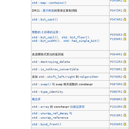
P0458R2
std::map::contains()
DR11：
逐片构造
的受保证复制消除
P0475R1
std::bit_cast()
P0476R2
整数的 2 的幂的运算
：
P0556R3
std::bit_ceil()
、
std::bit_floor()
、
P1956R1
std::bit_width()
、
std::has_single_bit()
改进擦除式算法的返回值
P0646R1
std::destroying_delete
P0722R3
std::is_nothrow_convertible
P0758R1
添加
std::shift_left/right
到
<algorithm>
P0769R2
std::swap()
与
swap
相关函数的 constexpr
P0879R0
std::type_identity
P0887R1
概念库
P0898R3
std::array
的
constexpr
比较运算符
P1023R0
std::unwrap_ref_decay
与
P0318R1
std::unwrap_reference
std::bind_front()
P0356R5