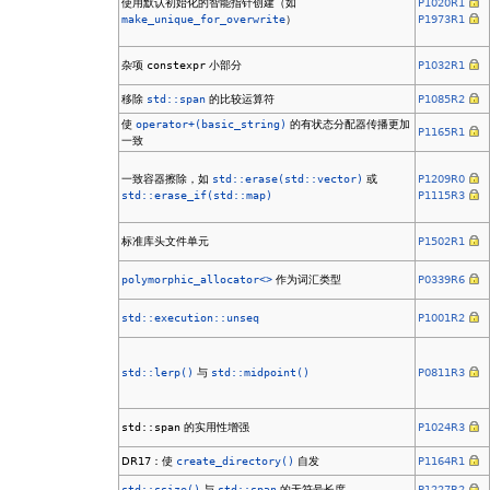
使用默认初始化的智能指针创建（如
P1020R1
make_unique_for_overwrite
）
P1973R1
杂项
constexpr
小部分
P1032R1
移除
std::span
的比较运算符
P1085R2
使
operator+(basic_string)
的有状态分配器传播更加
P1165R1
一致
一致容器擦除，如
std::erase(std::vector)
或
P1209R0
std::erase_if(std::map)
P1115R3
标准库头文件单元
P1502R1
polymorphic_allocator<>
作为词汇类型
P0339R6
std::execution::unseq
P1001R2
std::lerp()
与
std::midpoint()
P0811R3
std::span
的实用性增强
P1024R3
DR17：使
create_directory()
自发
P1164R1
std::ssize()
与
std::span
的无符号长度
P1227R2