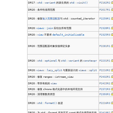
DR17：
std::variant
的派生类的
std::visit()
P2162R2
DR20：条件性借用范围
P2017R1
DR20：修复
输入范围适配器
与
std::counted_iterator
P2259R1
DR20:
views::join
应结合所有范围
P2328R1
DR20：
view
不要求
default_initializable
P2325R3
DR20：范围适配器对象按值绑定实参
P2281R1
DR20：
std::optional
与
std::variant
的
constexpr
P2231R1
DR20:
views::lazy_split
与重新设计的
views::split
P2210R2
DR20：修复
ranges::istream_view
P2432R1
DR20：带所有权的
view
P2415R2
DR20：修复 chrono 格式化器中的本地环境支持
P2372R3
DR20：清理整数类类型
P2393R1
DR20：
std::format()
改进
P2216R3
DR20：为
std::format
添加不可 const 格式化类型的支持
P2418R2