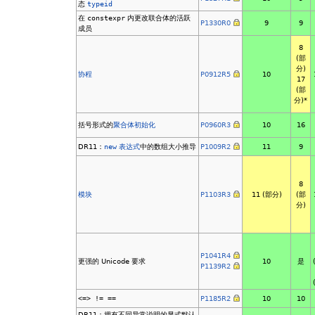
态
typeid
在
constexpr
内更改联合体的活跃
P1330R0
9
9
成员
8
(部
分)
协程
P0912R5
10
17
(部
分)*
括号形式的
聚合体初始化
P0960R3
10
16
DR11：
new
表达式
中的数组大小推导
P1009R2
11
9
8
模块
P1103R3
11 (部分)
(部
分)
P1041R4
更强的 Unicode 要求
10
是
P1139R2
<=> != ==
P1185R2
10
10
DR11：拥有不同异常说明的显式默认