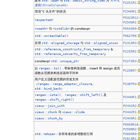
要求
std::span
与
std::basic_string_view
为
可平凡
P2251R1
(TriviallyCopyable)
复制
澄清“C 头文件”的状况
P2340R1
P0323R12
<expected>
P2549R1
<cmath>
与
<cstdlib>
的 constexpr
P0533R9
std::unreachable()
P0627R6
弃用
std::aligned_storage
与
std::aligned_union
P1413R3
std::reference_constructs_from_temporary
&
P2255R2
std::reference_converts_from_temporary
constexpr
std::unique_ptr
P2273R3
以
ranges::to()
，带标签构造函数，insert 和 assign 成员
P1206R7
函数从范围来构造容器和字符串
用户定义适配器范围的管道支持
（
ranges::range_adaptor_closure
,
P2387R3
std::bind_back
）
ranges::iota()
、
ranges::shift_left()
及
P2440R1
ranges::shift_right()
views::join_with
P2441R2
views::chunk
与
views::slide
P2442R1
views::chunk_by
P2443R1
P0009R18
P2599R2
std::mdspan
：非所有者的多维数组引用
P2604R0
P2613R1