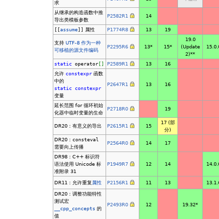
求
从继承的构造函数中推
P2582R1
14
导出类模板参数
[[
assume
]]
属性
P1774R8
13
19
19.0
支持
UTF-8 作为一种
P2295R6
13*
15*
(Update
15.0.
可移植的源文件编码
2)*
*
static
operator
[
]
P2589R1
13
16
允许
constexpr
函数
中的
P2647R1
13
16
static
constexpr
变量
延长范围 for 循环初始
P2718R0
19
化器中临时变量的生命
17 (部
DR20：有意义的导出
P2615R1
15
分)
DR20：
consteval
P2564R0
14
17
需要向上传播
DR98：C++ 标识符
语法使用 Unicode 标
P1949R7
12
14
14.0.
准附录 31
DR11：允许重复
属性
P2156R1
11
13
13.1.
DR20：调整功能特性
测试宏
P2493R0
12
19.32*
__cpp_concepts
的
值