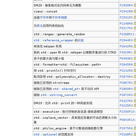
DR20：修复格式化代码单元为整数
P2909R4
views::concat
P2542R8
连接
字符串
和
字符串视图
P2591R5
P2248R8
为
算法
启用列表初始化
P3217R0
std::ranges::generate_random
P1068R11
std::reference_wrapper
的
比较
P2944R3
有填充
mdspan
布局
P2642R6
新的
std::span
和
std::mdspan
以整数常量进行的 CTAD
P3029R1
原子的最大值与最小值
P0493R5
std::formatter<std::filesystem::path>
P2845R8
用
std::println()
打印空行
P3142R0
取消弃用
std::polymorphic_allocator::destroy
P2875R4
移除已弃用的
strstream
P2867R2
移除已弃用的
std::shared_ptr
原子访问 API
P2869R4
移除
std::wstring_convert
P2872R3
P3107R5
DR23：允许
std::print
的一种高效实现
P3235R3
std::execution
：执行控制的发送器-接收器模型
P2300R10
std::inplace_vector
：具有固定容量的可动态调整大小向
P0843R14
量
std::philox_engine
：基于计数器的随机数引擎
P2075R6
std::optional
的范围支持
P3168R2