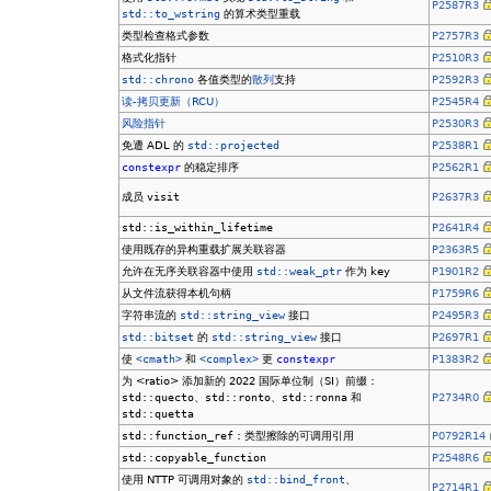
P2587R3
std::to_wstring
的算术类型重载
类型检查格式参数
P2757R3
格式化指针
P2510R3
std::chrono
各值类型的
散列
支持
P2592R3
读-拷贝更新（RCU）
P2545R4
风险指针
P2530R3
免遭 ADL 的
std::projected
P2538R1
constexpr
的稳定排序
P2562R1
成员
visit
P2637R3
std::is_within_lifetime
P2641R4
使用既存的异构重载扩展关联容器
P2363R5
允许在无序关联容器中使用
std::weak_ptr
作为 key
P1901R2
从文件流获得本机句柄
P1759R6
字符串流的
std::string_view
接口
P2495R3
std::bitset
的
std::string_view
接口
P2697R1
使
<cmath>
和
<complex>
更
constexpr
P1383R2
为 <ratio> 添加新的 2022 国际单位制（SI）前缀：
std::quecto
、
std::ronto
、
std::ronna
和
P2734R0
std::quetta
std::function_ref
：类型擦除的可调用引用
P0792R14
std::copyable_function
P2548R6
使用 NTTP 可调用对象的
std::bind_front
、
P2714R1