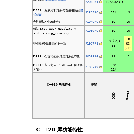
P2082R1
11(P2082R1)
DR11：更多局部对象与右值引用的
隐
P1825R0
11*
13
式移动
允许默认化按值比较
P1946R0
10
10
移除
std::weak_equality
与
P1959R0
10
10
std::strong_equality
18
10 (部分)
非类型模板形参的不一致
P1907R1
(部
11
分)*
DR98：伪析构函数终结对象生存期
P0593R6
11
11
DR11：应认为从
T*
到
bool
的转换
10*
P1957R2
11
为窄化
11*
C++20 功能特性
提案
Clang
GCC
C++20 库功能特性