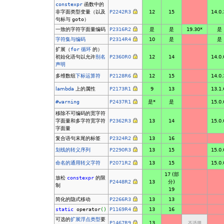
constexpr
函数中的
非字面类型变量（以及
P2242R3
12
15
14.0.
句标与
goto
）
一致的字符字面量编码
P2316R2
是
是
19.30*
是
字符集与编码
P2314R4
10
是
是
扩展（
for
循环
的）
初始化语句以允许
别名
P2360R0
12
14
14.0.
声明
多维数组
下标运算符
P2128R6
12
15
14.0.
lambda
上的属性
P2173R1
9
13
13.1.
#warning
P2437R1
是*
是
15.0.
移除不可编码的宽字符
字面量和多字符宽字符
P2362R3
13
14
15.0.
字面量
复合语句末尾的标签
P2324R2
13
16
划线的转义序列
P2290R3
13
15
15.0.
命名的通用转义字符
P2071R2
13
15
15.0.
17 (部
放松
constexpr
的限
P2448R2
13
分)
制
19
简化的隐式移动
P2266R3
13
13
static
operator
(
)
P1169R4
13
16
可选的
扩展浮点类型
要
P1467R9
13
不适用