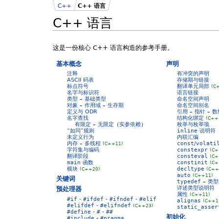
C++
C++ 语言
C++ 语言
这是一份核心 C++ 语言构造的参考手册。
基本概念
声明
注释
有冲突的声明
ASCII 码表
存储期与链接
标点符号
翻译单元局部
(C
名字与标识符
语言链接
类型
–
基础类型
命名空间声明
对象
–
作用域
–
生存期
命名空间别名
定义与 ODR
引用
–
指针
–
数
名字查找
结构化绑定
(C++
有限定
–
无限定
（
实参依赖
）
枚举与枚举项
“如同”规则
inline
说明符
未定义行为
内联汇编
内存
–
多线程
const
/
volati
(C++11)
字符集与编码
constexpr
(C+
翻译阶段
consteval
(C+
main
函数
constinit
(C+
模块
decltype
(C++20)
(C++
auto
(C++11)
关键词
typedef
–
类型
详述类型说明符
预处理器
属性
(C++11)
#if
-
#ifdef
-
#ifndef
-
#elif
alignas
(C++1
#elifdef
-
#elifndef
(C++23)
static_asser
#define
-
#
-
##
初始化
#include
-
#pragma