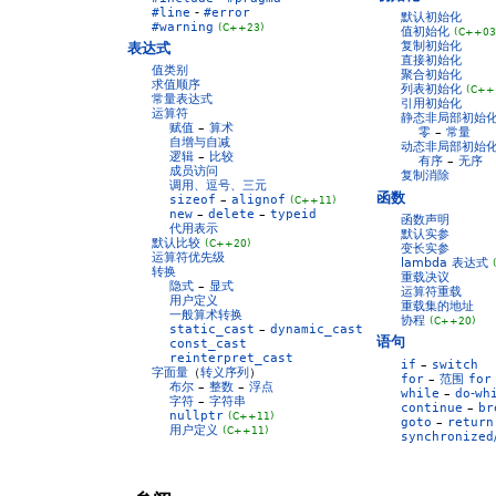
#line
-
#error
默认初始化
#warning
(C++23)
值初始化
(C++03
复制初始化
表达式
直接初始化
值类别
聚合初始化
求值顺序
列表初始化
(C++
常量表达式
引用初始化
运算符
静态非局部初始
赋值
–
算术
零
–
常量
自增与自减
动态非局部初始
逻辑
–
比较
有序
–
无序
成员访问
复制消除
调用、逗号、三元
函数
sizeof
–
alignof
(C++11)
new
–
delete
–
typeid
函数声明
代用表示
默认实参
默认比较
(C++20)
变长实参
运算符优先级
lambda 表达式
转换
重载决议
隐式
–
显式
运算符重载
用户定义
重载集的地址
一般算术转换
协程
(C++20)
static_cast
–
dynamic_cast
语句
const_cast
reinterpret_cast
if
–
switch
字面量
（
转义序列
）
for
–
范围
for
布尔
–
整数
–
浮点
while
–
do
-
wh
字符
–
字符串
continue
–
br
nullptr
(C++11)
goto
–
return
用户定义
(C++11)
synchronized