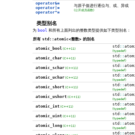
operator&=
与原子值进行逐位与、或、异或
operator|=
(公开成员函数)
operator^=
类型别名
为
bool
和所有上面列出的整数类型提供如下类型别名：
所有
std::atomic<整数>
的别名
std
::
atom
atomic_bool
(C++11)
(typedef)
std
::
atom
atomic_char
(C++11)
(typedef)
std
::
atom
atomic_schar
(C++11)
(typedef)
std
::
atom
atomic_uchar
(C++11)
(typedef)
std
::
atom
atomic_short
(C++11)
(typedef)
std
::
atom
atomic_ushort
(C++11)
(typedef)
std
::
atom
atomic_int
(C++11)
(typedef)
std
::
atom
atomic_uint
(C++11)
(typedef)
std
::
atom
atomic_long
(C++11)
(typedef)
std
::
atom