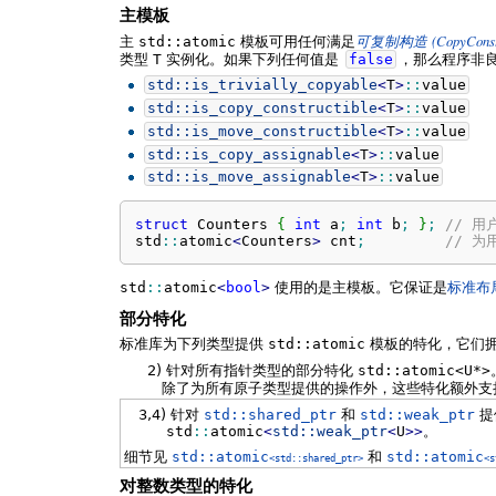
主模板
(CopyConst
主
std::atomic
模板可用任何满足
可复制构造
类型
T
实例化。如果下列任何值是
false
，那么程序非
std::
is_trivially_copyable
<
T
>
::
value
std::
is_copy_constructible
<
T
>
::
value
std::
is_move_constructible
<
T
>
::
value
std::
is_copy_assignable
<
T
>
::
value
std::
is_move_assignable
<
T
>
::
value
struct
 Counters 
{
int
 a
;
int
 b
;
}
;
// 
std
::
atomic
<
Counters
>
 cnt
;
// 
std
::
atomic
<
bool
>
使用的是主模板。它保证是
标准布
部分特化
标准库为下列类型提供
std::atomic
模板的特化，它们
2)
针对所有指针类型的部分特化
std::atomic<U*>
除了为所有原子类型提供的操作外，这些特化额外支
3,4)
针对
std::shared_ptr
和
std::weak_ptr
提
std
::
atomic
<
std::
weak_ptr
<
U
>>
。
细节见
std::atomic
和
std::atomic
<std::shared_ptr>
<s
对整数类型的特化