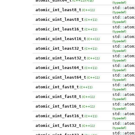
atomic_uint64_t
(C++11)
(可选)
(typedef)
std
::
atom
atomic_int_least8_t
(C++11)
(typedef)
std
::
atom
atomic_uint_least8_t
(C++11)
(typedef)
std
::
atom
atomic_int_least16_t
(C++11)
(typedef)
std
::
atom
atomic_uint_least16_t
(C++11)
(typedef)
std
::
atom
atomic_int_least32_t
(C++11)
(typedef)
std
::
atom
atomic_uint_least32_t
(C++11)
(typedef)
std
::
atom
atomic_int_least64_t
(C++11)
(typedef)
std
::
atom
atomic_uint_least64_t
(C++11)
(typedef)
std
::
atom
atomic_int_fast8_t
(C++11)
(typedef)
std
::
atom
atomic_uint_fast8_t
(C++11)
(typedef)
std
::
atom
atomic_int_fast16_t
(C++11)
(typedef)
std
::
atom
atomic_uint_fast16_t
(C++11)
(typedef)
std
::
atom
atomic_int_fast32_t
(C++11)
(typedef)
std
::
atom