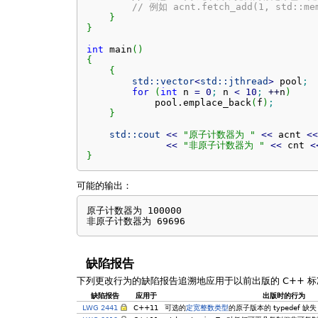
// 例如 acnt.fetch_add(1, std::me
}
}
int
 main
(
)
{
{
std::
vector
<
std::
jthread
>
 pool
;
for
(
int
 n 
=
0
;
 n 
<
10
;
++
n
)
            pool.
emplace_back
(
f
)
;
}
std::
cout
<<
"原子计数器为 "
<<
 acnt 
<<
<<
"非原子计数器为 "
<<
 cnt 
<
}
可能的输出：
原子计数器为 100000

非原子计数器为 69696
缺陷报告
下列更改行为的缺陷报告追溯地应用于以前出版的 C++ 标
缺陷报告
应用于
出版时的行为
LWG 2441
C++11
可选的
定宽整数类型
的原子版本的 typedef 缺失