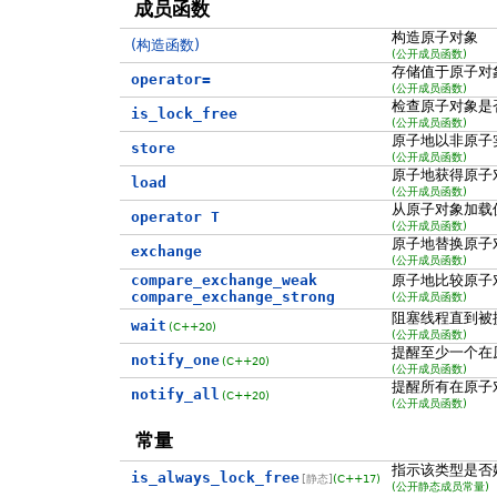
成员函数
构造原子对象
(构造函数)
(公开成员函数)
存储值于原子对
operator=
(公开成员函数)
检查原子对象是
is_lock_free
(公开成员函数)
原子地以非原子
store
(公开成员函数)
原子地获得原子
load
(公开成员函数)
从原子对象加载
operator T
(公开成员函数)
原子地替换原子
exchange
(公开成员函数)
compare_exchange_weak
原子地比较原子
compare_exchange_strong
(公开成员函数)
阻塞线程直到被
wait
(C++20)
(公开成员函数)
提醒至少一个在
notify_one
(C++20)
(公开成员函数)
提醒所有在原子
notify_all
(C++20)
(公开成员函数)
常量
指示该类型是否
is_always_lock_free
[静态]
(C++17)
(公开静态成员常量)