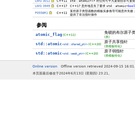
LWG 3012
C++11
std::atomic<T>
对任何可平凡复制但非可复
LWG 3949
C++17
C++17 意外地丢失了要求
std
::
atomic
<
boo
某些原子类型函数的模板实参推导可能意外失败
P0558R1
C++11
提供了非法指针操作
参阅
免锁的布尔原子
atomic_flag
(C++11)
(类)
原子共享指针
std::atomic
(C++20)
<std::shared_ptr>
(类模板特化)
原子弱指针
std::atomic
(C++20)
<std::weak_ptr>
(类模板特化)
Online version
Offline version retrieved 2024-09-15 16:01
本页面最后修改于2024年6月13日 (星期四) 23:21。