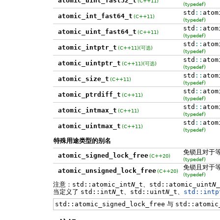
atomic_uint_fast32_t
(C++11)
(typedef)
std
::
atom
atomic_int_fast64_t
(C++11)
(typedef)
std
::
atom
atomic_uint_fast64_t
(C++11)
(typedef)
std
::
atom
atomic_intptr_t
(C++11)
(可选)
(typedef)
std
::
atom
atomic_uintptr_t
(C++11)
(可选)
(typedef)
std
::
atom
atomic_size_t
(C++11)
(typedef)
std
::
atom
atomic_ptrdiff_t
(C++11)
(typedef)
std
::
atom
atomic_intmax_t
(C++11)
(typedef)
std
::
atom
atomic_uintmax_t
(C++11)
(typedef)
特殊用途类型的别名
免锁且对于
atomic_signed_lock_free
(C++20)
(typedef)
免锁且对于
atomic_unsigned_lock_free
(C++20)
(typedef)
注意：
std::atomic_int
N
_t
、
std::atomic_uint
N
_
当定义了
std::int
N
_t
、
std::uint
N
_t
、
std::intp
std::atomic_signed_lock_free
与
std::atomic