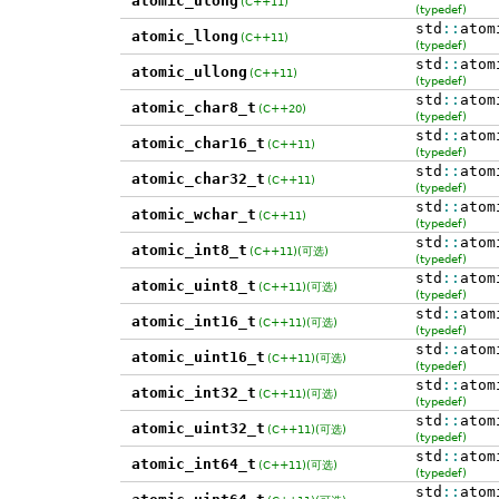
atomic_ulong
(C++11)
(typedef)
std
::
atom
atomic_llong
(C++11)
(typedef)
std
::
atom
atomic_ullong
(C++11)
(typedef)
std
::
atom
atomic_char8_t
(C++20)
(typedef)
std
::
atom
atomic_char16_t
(C++11)
(typedef)
std
::
atom
atomic_char32_t
(C++11)
(typedef)
std
::
atom
atomic_wchar_t
(C++11)
(typedef)
std
::
atom
atomic_int8_t
(C++11)
(可选)
(typedef)
std
::
atom
atomic_uint8_t
(C++11)
(可选)
(typedef)
std
::
atom
atomic_int16_t
(C++11)
(可选)
(typedef)
std
::
atom
atomic_uint16_t
(C++11)
(可选)
(typedef)
std
::
atom
atomic_int32_t
(C++11)
(可选)
(typedef)
std
::
atom
atomic_uint32_t
(C++11)
(可选)
(typedef)
std
::
atom
atomic_int64_t
(C++11)
(可选)
(typedef)
std
::
atom