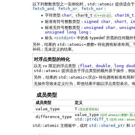
以下列整数类型之一实例化时，
std::atomic
提供适合于
fetch_and
、
fetch_or
、
fetch_xor
：
字符类型
char
、
char8_t
、
char16_t
(C++20 起)
标准有符号整数类型：
signed
char
、
short
、
i
标准无符号整数类型：
unsigned
char
、
unsign
unsigned
long
long
；
标头
<cstdint>
中的各 typedef 所需的任何额
另外，结果的
std::atomic<
整数
>
特化拥有标准布局
、
补码；无未定义的结果。
对浮点类型的特化
以无 cv 限定的浮点类型（
float
、
double
、
long
dou
std::atomic
提供适合于浮点类型的额外原子操作，例
另外，结果的
std::atomic<
浮点
>
特化拥有标准布局和
无操作导致未定义行为，即使结果不能以浮点类型表示。
成员类型
成员类型
定义
value_type
T
(无论是否特化)
value_type
(仅对
atomic<
整数
>
和
difference_type
std::ptrdiff_t
(仅对
std::atom
std::atomic
主模板中，或对
std::shared_ptr
和
s