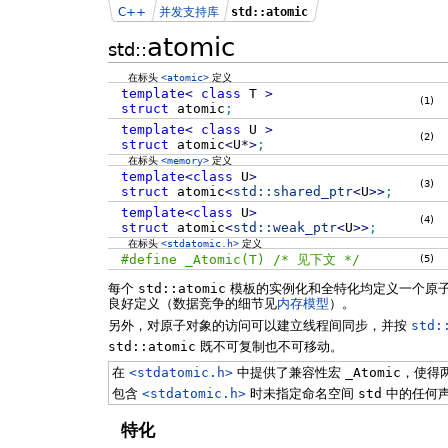
C++
并发支持库
std::atomic
atomic
std::
在标头
<atomic>
定义
template
<
class
T
>
(1)
struct
atomic
;
template
<
class
U
>
(2)
struct
atomic
<
U
*
>
;
在标头
<memory>
定义
template
<
class
U
>
(3)
struct
atomic
<
std::
shared_ptr
<
U
>>
;
template
<
class
U
>
(4)
struct
atomic
<
std::
weak_ptr
<
U
>>
;
在标头
<stdatomic.h>
定义
#define _Atomic(T) /* 见下文 */
(5)
每个
std::atomic
模板的实例化和全特化均定义一个原
良好定义（数据竞争的细节见
内存模型
）。
另外，对原子对象的访问可以建立线程间同步，并按
std:
std::atomic
既不可复制也不可移动。
在
<stdatomic.h>
中提供了兼容性宏
_Atomic
，使得
包含
<stdatomic.h>
时未指定命名空间
std
中的任何
特化