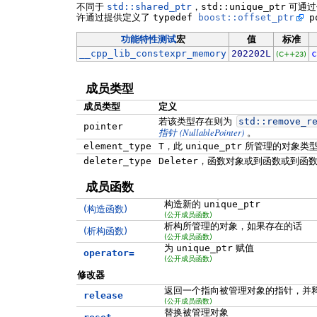
不同于
std::shared_ptr
，
std::unique_ptr
可通过
许通过提供定义了
typedef
boost::offset_ptr
po
功能特性测试
宏
值
标准
__cpp_lib_constexpr_memory
202202L
c
(C++23)
成员类型
成员类型
定义
若该类型存在则为
std::
remove_r
pointer
(NullablePointer)
指针
。
element_type
T
，此
unique_ptr
所管理的对象类
deleter_type
Deleter
，函数对象或到函数或到函
成员函数
构造新的
unique_ptr
(构造函数)
(公开成员函数)
析构所管理的对象，如果存在的话
(析构函数)
(公开成员函数)
为
unique_ptr
赋值
operator=
(公开成员函数)
修改器
返回一个指向被管理对象的指针，并
release
(公开成员函数)
替换被管理对象