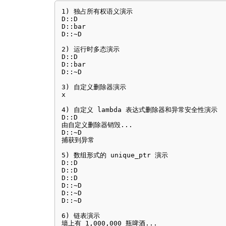
1) 独占所有权语义演示

D::D

D::bar

D::~D

2) 运行时多态演示

D::D

D::bar

D::~D

3) 自定义删除器演示

x

4) 自定义 lambda 表达式删除器和异常安全性演示

D::D

由自定义删除器销毁...

D::~D

捕获到异常

5) 数组形式的 unique_ptr 演示

D::D

D::D

D::D

D::~D

D::~D

D::~D

6) 链表演示

墙上有 1,000,000 瓶啤酒...