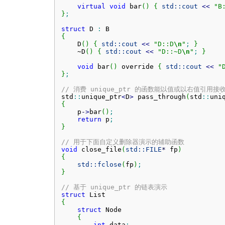
virtual
void
 bar
(
)
{
std::
cout
<<
"B
}
;
struct
 D 
:
{
    D
(
)
{
std::
cout
<<
"D::D
\n
"
;
}
    ~D
(
)
{
std::
cout
<<
"D::~D
\n
"
;
}
void
 bar
(
)
 override 
{
std::
cout
<<
"
}
;
// 消费 unique_ptr 的函数能以值或以右值引用接
std
::
unique_ptr
<
D
>
 pass_through
(
std
::
uni
{
    p
-
>
bar
(
)
;
return
 p
;
}
// 用于下面自定义删除器演示的辅助函数
void
 close_file
(
std::
FILE
*
 fp
)
{
std::
fclose
(
fp
)
;
}
// 基于 unique_ptr 的链表演示
struct
{
struct
 Node

{
int
 data
;