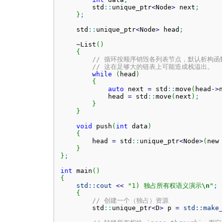
        std
::
unique_ptr
<
Node
>
 next
;
}
;
    std
::
unique_ptr
<
Node
>
 head
;
    ~List
(
)
{
// 循环按顺序销毁各列表节点，默认析构函数
// 这在足够大的链表上可能造成栈溢出。
while
(
head
)
{
auto
 next 
=
 std
::
move
(
head
-
>
            head 
=
 std
::
move
(
next
)
;
}
}
void
 push
(
int
 data
)
{
        head 
=
 std
::
unique_ptr
<
Node
>
(
new
}
}
;
int
 main
(
)
{
std::
cout
<<
"1) 独占所有权语义演示
\n
"
;
{
// 创建一个（独占）资源
        std
::
unique_ptr
<
D
>
 p 
=
std::
make