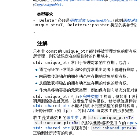
(CopyAssignable)
。
类型要求
(FunctionObject)
-
Deleter
必须是
函数对象
或到
函数对
unique_ptr<T, Deleter>::pointer
类型的实参予
。
注解
只有非 const 的
unique_ptr
能转移被管理对象的所有
所管理，则它被限定在创建指针的作用域中。
std::unique_ptr
常用于管理对象的生存期，包含：
通过保证在正常退出和经由异常退出两者上都进行删除
向函数传递独占的拥有动态生存期的对象的所有权。
从函数获得独占的拥有动态生存期的对象的所有权。
作为具移动容器的元素类型，例如保有指向动态分配对
std::unique_ptr
可为
不完整类型
T
构造，例如用于改
调用删除器点处完整，这发生于析构函数、移动赋值运算
std::shared_ptr
不能从指向不完整类型的裸指针构造
用作操作数（如
!
p
），将因
ADL
而要求
T
的形参完整。
若
T
是某基类
B
的
派生类
，则
std
::
unique_ptr
<
T
>
std
::
unique_ptr
<
B
>
的默认删除器将使用
B
的
oper
std::shared_ptr
表现有别：
std::
shared_ptr
<
B
>
正确删除所持有的对象。