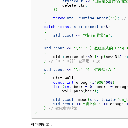
std::
cout
<<
"由自定义删除器销毁.
            delete ptr
;
}
)
;
throw
std::
runtime_error
(
""
)
;
/
}
catch
(
const
std::
exception
&
)
{
std::
cout
<<
"捕获到异常
\n
"
;
}
std::
cout
<<
"
\n
"
"5) 数组形式的 uniqu
{
        std
::
unique_ptr
<
D
[
]
>
 p
(
new D
[
3
]
)
}
// `D::~D()` 被调用 3 次
std::
cout
<<
"
\n
"
"6) 链表演示
\n
"
;
{
        List wall
;
const
int
 enough
{
1
'000'
000
}
;
for
(
int
 beer 
=
0
;
 beer 
!
=
 enoug
            wall.
push
(
beer
)
;
std::
cout
.
imbue
(
std::
locale
(
"en_
std::
cout
<<
"墙上有 "
<<
 enough 
}
// 销毁所有啤酒
}
可能的输出：