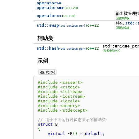
operator>=
operator<=>
(C++20)
输出被管理
operator<<
(C++20)
(函数模板)
特化
std::
std::swap
(C++11)
(std::unique_ptr)
(函数模板)
辅助类
std::unique_pt
std::hash
(C++11)
<std::unique_ptr>
(类模板特化)
示例
运行此代码
#include <cassert>
#include <cstdio>
#include <fstream>
#include <iostream>
#include <locale>
#include <memory>
#include <stdexcept>
// 用于下面运行时多态演示的辅助类
struct
{
virtual
 ~B
(
)
=
default
;