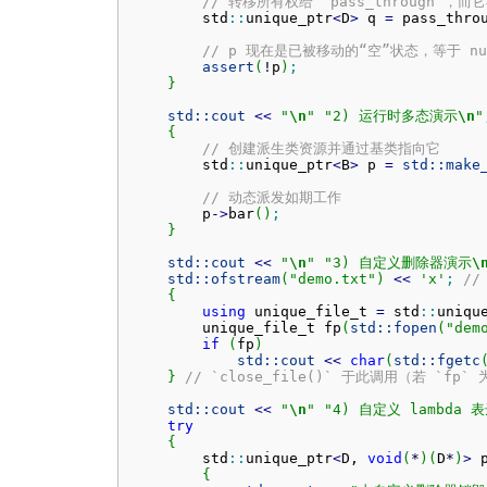
// 转移所有权给 `pass_through`
        std
::
unique_ptr
<
D
>
 q 
=
 pass_thro
// p 现在是已被移动的“空”状态，等于 nul
assert
(
!
p
)
;
}
std::
cout
<<
"
\n
"
"2) 运行时多态演示
\n
"
{
// 创建派生类资源并通过基类指向它
        std
::
unique_ptr
<
B
>
 p 
=
std::
make
// 动态派发如期工作
        p
-
>
bar
(
)
;
}
std::
cout
<<
"
\n
"
"3) 自定义删除器演示
\
std::
ofstream
(
"demo.txt"
)
<<
'x'
;
/
{
using
 unique_file_t 
=
 std
::
uniqu
        unique_file_t fp
(
std::
fopen
(
"dem
if
(
fp
)
std::
cout
<<
char
(
std::
fgetc
}
// `close_file()` 于此调用（若 `fp`
std::
cout
<<
"
\n
"
"4) 自定义 lambd
try
{
        std
::
unique_ptr
<
D, 
void
(
*
)
(
D
*
)
>
 
{