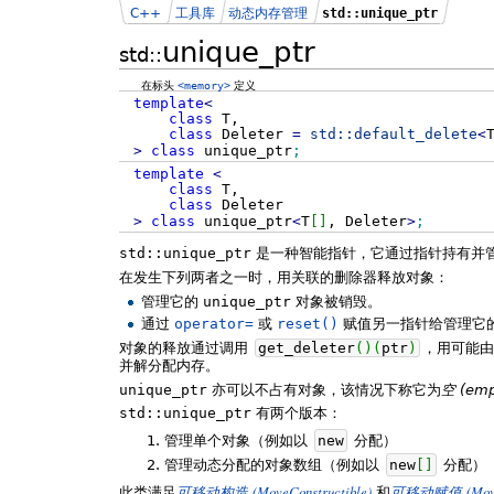
C++
工具库
动态内存管理
std::unique_ptr
unique_ptr
std::
在标头
<memory>
定义
template
<
class
T,
class
Deleter
=
std::
default_delete
<
>
class
unique_ptr
;
template
<
class
T,
class
Deleter
>
class
unique_ptr
<
T
[
]
, Deleter
>
;
std::unique_ptr
是一种智能指针，它通过指针持有并
在发生下列两者之一时，用关联的删除器释放对象：
管理它的
unique_ptr
对象被销毁。
通过
operator=
或
reset()
赋值另一指针给管理它
对象的释放通过调用
get_deleter
(
)
(
ptr
)
，用可能
并解分配内存。
unique_ptr
亦可以不占有对象，该情况下称它为
空 (emp
std::unique_ptr
有两个版本：
管理单个对象（例如以
new
分配）
管理动态分配的对象数组（例如以
new
[
]
分配）
(MoveConstructible)
(Mov
此类满足
可移动构造
和
可移动赋值