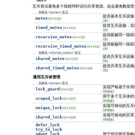
互斥算法避免多个线程同时访问共享资源。这会避免数据竞
在标头
<mutex>
定义
提供基本互斥设施
mutex
(C++11)
(类)
提供互斥设施，实
timed_mutex
(C++11)
(类)
提供能被同一线程
recursive_mutex
(C++11)
(类)
提供能被同一线程
recursive_timed_mutex
(C++11)
(类)
在标头
<shared_mutex>
定义
提供共享互斥设施
shared_mutex
(C++17)
(类)
提供共享互斥设施
shared_timed_mutex
(C++14)
(类)
通用互斥体管理
在标头
<mutex>
定义
实现严格基于作用
lock_guard
(C++11)
(类模板)
用于多个互斥体的免
scoped_lock
(C++17)
(类模板)
实现可移动的互斥
unique_lock
(C++11)
(类模板)
实现可移动的共享
shared_lock
(C++14)
(类模板)
defer_lock
try_to_lock
adopt_lock
用于指定锁定策略