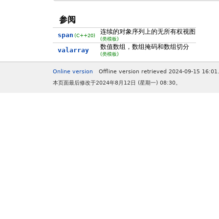
参阅
连续的对象序列上的无所有权视图
span
(C++20)
(类模板)
数值数组，数组掩码和数组切分
valarray
(类模板)
Online version
Offline version retrieved 2024-09-15 16:01
本页面最后修改于2024年8月12日 (星期一) 08:30。