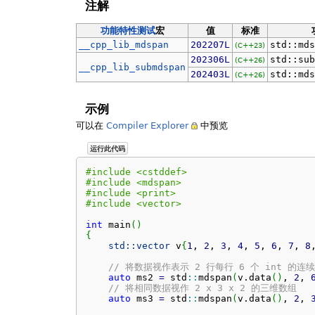
注解
功能特性测试
宏
值
标准
__cpp_lib_mdspan
202207L
std::mds
(C++23)
202306L
std::sub
(C++26)
__cpp_lib_submdspan
202403L
std::mds
(C++26)
示例
可以在
Compiler Explorer
中预览
运行此代码
#include <cstddef>
#include <mdspan>
#include <print>
#include <vector>
int
 main
(
)
{
std::
vector
 v
{
1
, 
2
, 
3
, 
4
, 
5
, 
6
, 
7
, 
8
// 将数据视作表示 2 行每行 6 个 int 的连
auto
 ms2 
=
 std
::
mdspan
(
v.
data
(
)
, 
2
, 
// 将相同数据视作 2 x 3 x 2 的三维数组
auto
 ms3 
=
 std
::
mdspan
(
v.
data
(
)
, 
2
, 