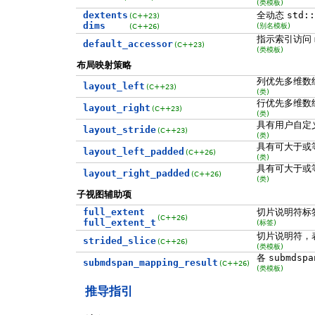
(类模板)
dextents
全动态
std::
(C++23)
dims
(别名模板)
(C++26)
指示索引访问
default_accessor
(C++23)
(类模板)
布局映射策略
列优先多维数
layout_left
(C++23)
(类)
行优先多维数
layout_right
(C++23)
(类)
具有用户自定
layout_stride
(C++23)
(类)
具有可大于或
layout_left_padded
(C++26)
(类)
具有可大于或
layout_right_padded
(C++26)
(类)
子视图辅助项
full_extent
切片说明符标
(C++26)
full_extent_t
(标签)
切片说明符，
strided_slice
(C++26)
(类模板)
各
submdspa
submdspan_mapping_result
(C++26)
(类模板)
推导指引