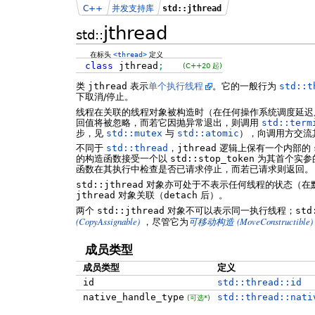
C++
并发支持库
std::jthread
jthread
std::
在标头
<thread>
定义
class
jthread
;
(C++20 起)
类
jthread
表示
单个执行线程
。它的一般行为
std::t
下取消/停止。
线程在关联的线程对象被构造时（在任何操作系统调度延迟
回值将被忽略，而若它因抛异常退出，则调用
std::term
步，见
std::mutex
与
std::atomic
），向调用方交流
不同于
std::thread
，
jthread
逻辑上保有一个内部的
的构造函数接受一个以
std::stop_token
为其首个实参
函数在其执行中检查是否已请求停止，而若已请求则返回。
std::jthread
对象亦可处于不表示任何线程的状态（在
jthread
对象关联（
detach
后）。
两个
std::jthread
对象不可以表示同一执行线程；
std
(CopyAssignable)
(MoveConstructible)
，尽管它为
可移动构造
成员类型
成员类型
定义
id
std::thread::id
native_handle_type
std::thread::nati
(
可选*
)