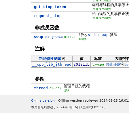
(公开成员函数)
返回与线程的共享停
get_stop_token
(公开成员函数)
经由线程的共享停止状
request_stop
(公开成员函数)
非成员函数
特化
std::swap
算法
swap
(C++20)
(std::jthread)
(函数)
注解
功能特性测试
宏
值
标准
功能特
__cpp_lib_jthread
201911L
停止令牌
和
合
(C++20)
参阅
管理单独的线程
thread
(C++11)
(类)
Online version
Offline version retrieved 2024-09-15 16:01
本页面最后修改于2024年3月16日 (星期六) 03:37。