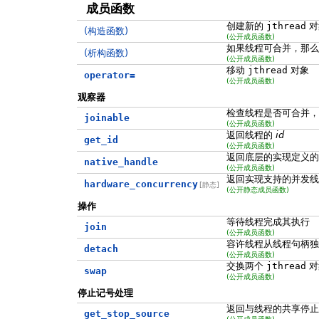
成员函数
创建新的
jthread
对
(构造函数)
(公开成员函数)
如果线程可合并，那么
(析构函数)
(公开成员函数)
移动
jthread
对象
operator=
(公开成员函数)
观察器
检查线程是否可合并，
joinable
(公开成员函数)
返回线程的
id
get_id
(公开成员函数)
返回底层的实现定义的
native_handle
(公开成员函数)
返回实现支持的并发线
hardware_concurrency
[静态]
(公开静态成员函数)
操作
等待线程完成其执行
join
(公开成员函数)
容许线程从线程句柄独
detach
(公开成员函数)
交换两个
jthread
对
swap
(公开成员函数)
停止记号处理
返回与线程的共享停
get_stop_source