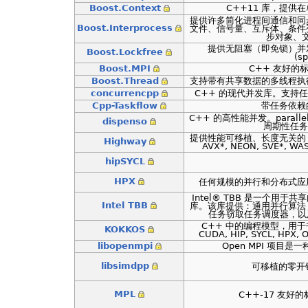
Boost.Context
C++11 库，提供
提供许多简化进程间通信和同
Boost.Interprocess
文件、信号量、互斥体、条件
步对象、
提供无阻塞（即免锁）并
Boost.Lockfree
(s
Boost.MPI
C++ 友好的
Boost.Thread
支持带有共享数据的多线程执
concurrencpp
C++ 的现代并发库。支持任
Cpp-Taskflow
带任务依赖
C++ 的高性能并发。parallel_f
dispenso
周期性任务
提供性能可移植、长度无关的 SIMD
Highway
AVX*, NEON, SVE*, WAS
hipSYCL
HPX
任何规模的并行和分布式应用
Intel® TBB 是一个用
Intel TBB
库。该库提供：通用并行算法
任务窃取任务调度器，以
C++ 中的编程模型，用于
KOKKOS
CUDA, HIP, SYCL, HPX
libopenmpi
Open MPI 项目
libsimdpp
可移植的零开销 
MPL
C++-17 友好的