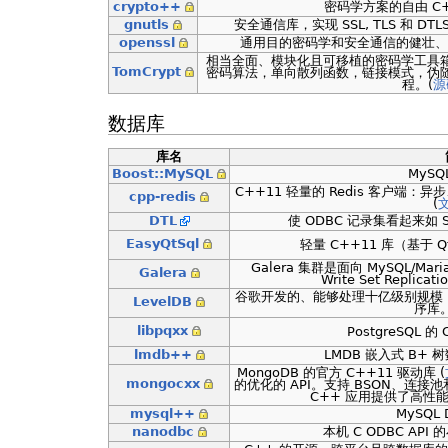
crypto++
密码学方案的自由 C+
gnutls
安全通信库，实现 SSL, TLS 和 D
openssl
通用目的密码学和安全通信的健壮、
相当全面、模块化且可移植的密码学工具
TomCrypt
密码算法，单向散列函数，链接模式，伪
程。(
源
数据库
库名
Boost::MySQL
MySQ
C++11 轻量的 Redis 客户端
cpp-redis
(
DTL
使 ODBC 记录集看起来如 S
EasyQtSql
轻量 C++11 库（基于 
Galera 集群是面向 MySQL/Mar
Galera
Write Set Replicati
谷歌开发的、能够处理十亿级别规模 Ke
LevelDB
序库。
libpqxx
PostgreSQL 的
lmdb++
LMDB 嵌入式 B+ 
MongoDB 的官方 C++11 驱动库 (
mongocxx
的优化的 API。支持 BSON、连接池
C++ 应用提供了高性
mysql++
MySQL
nanodbc
本机 C ODBC API