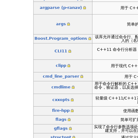
argparse (p-ranav)
用于 C+
args
简单的
该库允许通过命令行、
Boost.Program_options
入的（名
C++11 命令行分
CLI11
clipp
用于现代 C+
cmd_line_parser
用于 C
用于命令行解析的 C+
cmdlime
命令，验证器，以及选择 GN
轻量级 C++11/C+
cxxopts
fire-hpp
使用函数
flags
简单可扩展
实现了命令行参数选项处理
gflags
建支持，并可以在
structopt
通过定义