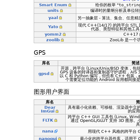
Smart Enum
给你的枚举 "
to_strin
units
编译时的量纲分析及单位转换
yaal
另一抽象层 - 算法、集合、任意精
现代 C++(14/17) 的跨平台 S
Yato
代器、类型特征和其他工具
yomm2
C++1
zoolib
ZooLib 是一
GPS
库名
简述
开源，跨平台 (Linux/Unix/BSD 变体，包括 
GPS 设备的转译器和复制器守护进程，AIS
gpsd
以 C 和 Python 编写，但也有 C++ 包装，
个需要定位功能的 Android 应用都间接
图形用户界面
库名
简
Dear
具有最小化依赖、可移植、渲染器中立的 C+
ImGui
的应用
跨平台 C++ GUI 工具包 (Linux, Wi
FLTK
通过 OpenGL/GLUT 支持 3D 图
具
nana
用现代 C++ 风格的跨平台 G
nanogui
最小化的跨平台器件库，适用于 Ope