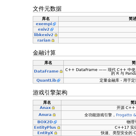
文件元数据
库名
简
exempi
exiv2
libkexiv2
rarian
金融计算
库名
简
C++ DataFrame —— 现代 C+
DataFrame
的 R 与 Pan
QuantLib
定量金融库 - 用于
游戏引擎架构
库名
简
Anax
开源 C++
Anura
全功能游戏引擎，
Frogatto &
BOX2D
物理
EntityPlus
C++17 
EntityX
快速、类型安全的 