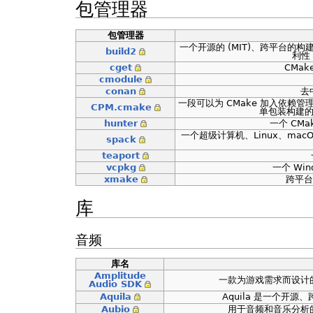
包管理器
包管理器
一个开源的 (MIT)、跨平台的构建
build2
利性
cget
CMa
cmodule
conan
去
一段可以为 CMake 加入依赖管理功
CPM.cmake
单包装构建的
hunter
一个 CM
一个超级计算机、Linux、m
spack
teaport
vcpkg
一个 Win
xmake
跨平台
库
音频
库名
Amplitude
一款为游戏需求而设计
Audio SDK
Aquila
Aquila 是一个开源、
Aubio
用于音频和音乐分析的 C