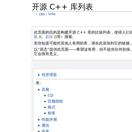
开源 C++ 库列表
<
cpp
‎ |
links
此页面的目的是构建开源 C++ 库的比较列表，使得人
歌
、
必应
等）搜索。
若你知道可能对其他人有用的库，请在此添加到它的链接
以“原态”提供此页面——希望这有用，但不提供任何担
它会很有意义。
包管理器
库:
音频
CD
音频指纹
格式
标签
性能评测
通信
并发