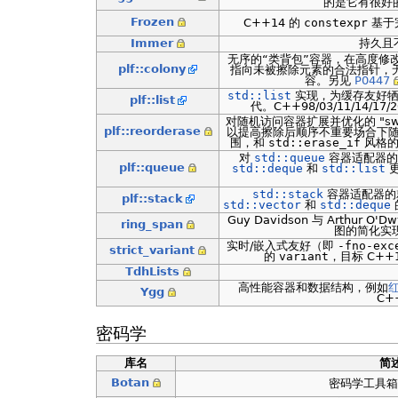
的是它有很好
Frozen
C++14 的
constexpr
基于
Immer
持久且
无序的“类背包”容器，在高度修
plf::colony
指向未被擦除元素的合法指针，无关乎
容。另见
P0447
std::list
实现，为缓存友好牺
plf::list
代。C++98/03/11/14/17/
对随机访问容器扩展并优化的 "swap-a
plf::reorderase
以提高擦除后顺序不重要场合下
围，和
std::erase_if
风格的擦
对
std::queue
容器适配器的
plf::queue
std::deque
和
std::list
更
std::stack
容器适配器的
plf::stack
std::vector
和
std::deque
Guy Davidson 与 Arthur O'D
ring_span
图的简化实现
实时/嵌入式友好（即
-fno-exc
strict_variant
的
variant
，目标 C+
TdhLists
高性能容器和数据结构，例如
Ygg
C+
密码学
库名
简
Botan
密码学工具箱