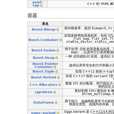
yaml-
C++ 的 YAML
cpp
容器
库名
双向映射库，提供
bimap<X,Y>
Boost.Bimap
实现多种周知容器的库，包括 ST
flat_map
,
flat_set
,
fl
Boost.Container
stable_vector
,
static_ve
用于处理
元组
的异质集合的库。
Boost.Fusion
map
），以及对它们底层数
一种
优先级队列
实现，提供比 S
Boost.Heap
Boost.Pointer
提供以异常安全的方式和最小
Container
Boost.Tuple
实现 C++11 前的 n-
tup
实现 C++17 前的
variant
(
Boost.Variant
遵循 STL 的分配器，用于固定
C++ Allocators
准的自定
更好利用 CPU 缓存的 B-
cpp-btree
btree_multimap
,
用于统计、金融和机器学习分析的 C+
DataFrame
用原生类型、连续内存存储，且无虚
Eggs.Variant 是 C++1
eggs::variant