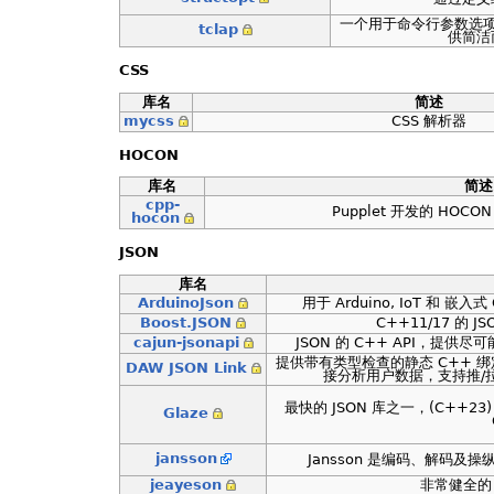
一个用于命令行参数选项
tclap
供简洁
CSS
库名
简述
mycss
CSS 解析器
HOCON
库名
简述
cpp-
Pupplet 开发的 HOCO
hocon
JSON
库名
ArduinoJson
用于 Arduino, IoT 和 嵌入式 
Boost.JSON
C++11/17 的 
cajun-jsonapi
JSON 的 C++ API，提供
提供带有类型检查的静态 C++ 绑
DAW JSON Link
接分析用户数据，支持推/拉模
最快的 JSON 库之一，(C++2
Glaze
jansson
Jansson 是编码、解码及操纵 
jeayeson
非常健全的 C