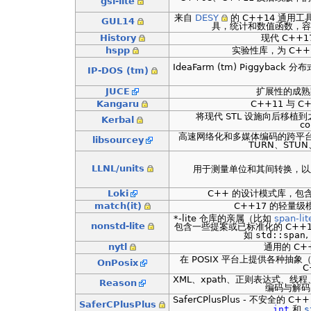
gsl-lite
来自
DESY
的 C++14 通用
GUL14
具，统计和数值函数，容
History
现代 C++17
hspp
实验性库，为 C++ 
IdeaFarm (tm) Piggybac
IP-DOS (tm)
JUCE
扩展性的成熟
Kangaru
C++11 与 
将现代 STL 设施向后移
Kerbal
co
高速网络化和多媒体编码的跨平台 C+
libsourcey
TURN、STUN
LLNL/units
用于测量单位和其间转换，以
Loki
C++ 的设计模式库，包
match(it)
C++17 的轻量级
*-lite 仓库的亲属（比如
span-lit
nonstd-lite
包含一些提案或已标准化的 C++17/
如
std::span
,
nytl
通用的 C+
在 POSIX 平台上提供各种抽象
OnPosix
C
XML、xpath、正则表达式、线
Reason
编码与解码
SaferCPlusPlus - 不安全
SaferCPlusPlus
int
和
s