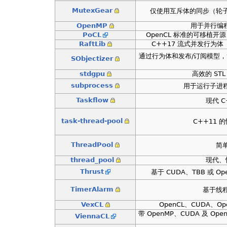
MutexGear
仅使用互斥体的同步（轮子
OpenMP
用于并行编程的
PoCL
OpenCL 标准的可移植开源 (
RaftLib
C++17 流式并发行为体
通过行为体和发布/订阅模型，
SObjectizer
stdgpu
高效的 STL
subprocess
用于运行子进程的
Taskflow
现代 
task-thread-pool
C++11
ThreadPool
简
thread_pool
现代、
Thrust
基于 CUDA、TBB 或 O
TimerAlarm
基于线
VexCL
OpenCL、CUDA、O
带 OpenMP、CUDA 及 O
ViennaCL