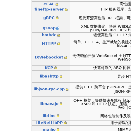
eCAL
高性能
fineftp-server
FTP 服务器库，支持
gRPC
现代开源高性能 RPC 框架，
XML 数据绑定、快速 WSDL/
gsoap
JSON/XML-RPC RES
hmbdc
轻便高性能 C++17
简单、C++14、生产就绪的构建在 
HTTPP
libcu
无依赖的开源 WebSocket + HTT
IXWebSocket
WebSo
KCP
快速可靠的 ARQ 
libashttp
异步 H
提供 C++ 跨平台 JSON-R
libjson-rpc-cpp
JSON-RP
C++ 框架，提供快速多线程 http 
libnavajo
X509 和 HTTP 认证、压缩、
IPv6（C
libtins
网络包装制作及嗅探
LiteNetLibPP
用于游戏的轻
mailio
MIME