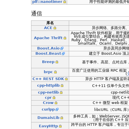
plf::nanotimer
用于性能评测的最低开
通信
库名
ACE
异步网络、多路分离、
Apache Thrift 软件框架
码生成引擎结合，构建有效而无缝地在
Apache Thrift
Ruby、Erlang、Perl、Haskell
Smalltalk、Ocaml、Del
Boost.Asio
异步及同步网络
Boost.Beast
建立于 Boost.Asio 顶
Breep
基于事件、高层、点对点库
百度广泛使用的工业级 RPC 框
brpc
(
C++ REST SDK
异步 HTTP 客户端及监听器
cpp-httplib
C++11 仅单个头文件的
cpp-netlib
cpp-net
cpr
现代 C++
Crow
C++ 微型 web 框架（
curlpp
libcURL（CURL 
多种工具，如：WebServer, JSO
DumaisLib
（用于在你的 C++ 应用
跨平台的 HTTP 客户端库，专注于
EasyHttp