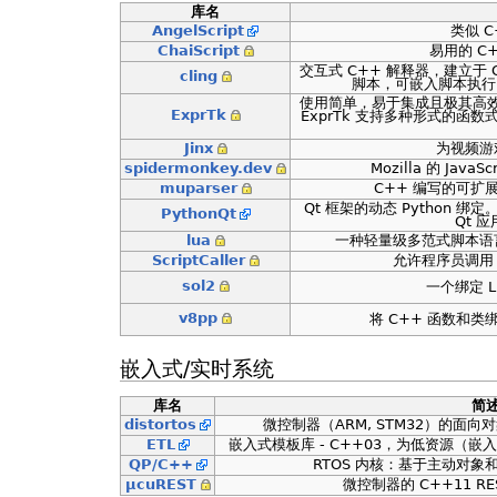
库名
AngelScript
类似 
ChaiScript
易用的 C
交互式 C++ 解释器，建立于 Cl
cling
脚本，可嵌入脚本执行
使用简单，易于集成且极其高
ExprTk
ExprTk 支持多种形式的函
Jinx
为视频游
spidermonkey.dev
Mozilla 的 JavaS
muparser
C++ 编写的可扩
Qt 框架的动态 Python 绑
PythonQt
Qt 
lua
一种轻量级多范式脚本语
ScriptCaller
允许程序员调用 
sol2
一个绑定 L
v8pp
将 C++ 函数和类绑定
嵌入式/实时系统
库名
简
distortos
微控制器（ARM, STM32）的面向对象 
ETL
嵌入式模板库 - C++03，为低资源（嵌
QP/C++
RTOS 内核：基于主动对
µcuREST
微控制器的 C++11 RE