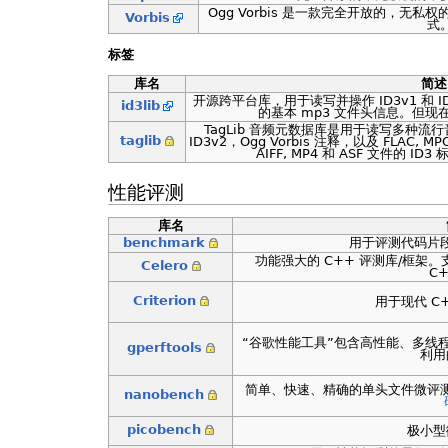
Ogg Vorbis 是一款完全开放的，无
Vorbis
式
标签
库名
简述
开源跨平台库，用于读写并操作 ID3v1 和 
id3lib
的基本 mp3 文件头信息。但
TagLib 音频元数据库是用于读写多种流行音
taglib
ID3v2，Ogg Vorbis 注释，以及 FLAC, MPC, 
AIFF, MP4 和 ASF 文件的 ID3 
性能评测
库名
benchmark
用于评测代码片
功能强大的 C++ 评测库/框架。支持 
Celero
C
Criterion
用于现代 C
“谷歌性能工具”包含高性能、多线程的
gperftools
利用
简单、快速、精确的单头文件微评测功能库
nanobench
picobench
极小型