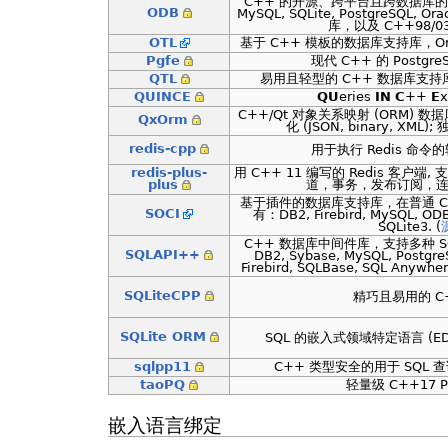
C++ 的开源、跨平台且跨数据库的对
ODB
MySQL, SQLite, PostgreSQL, Or
库，以及 C++98/0
OTL
基于 C++ 模板的数据库支持库，Oracle
Pgfe
现代 C++ 的 PostgreS
QTL
易用且轻型的 C++ 数据库支持库，支
QUINCE
QU
eries
IN
C
++
E
x
C++/Qt 对象关系映射 (ORM)
QxOrm
化 (JSON, binary, XML)
redis-cpp
用于执行 Redis 命令
redis-plus-
用 C++ 11 编写的 Redis 客户端, 支持 
plus
道，事务，发布订阅，连接
基于插件的数据库支持库，在普通 C+
SOCI
有：DB2, Firebird, MySQL, OD
SQLite3. (
C++ 数据库中间件库，支持多种 SQL 
SQLAPI++
DB2, Sybase, MySQL, PostgreSQ
Firebird, SQLBase, SQL Anywher
SQLiteCPP
精巧且易用的 C++
SQLite ORM
SQL 的嵌入式领域特定语言 (EDSL
sqlpp11
C++ 类型安全的用于 SQL
taoPQ
轻量级 C++17 P
嵌入语言绑定