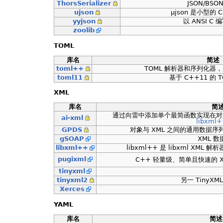
ThorsSerializer
JSON/BSO
ujson
µjson 是小型的 C
yyjson
以 ANSI C 
zoolib
TOML
库名
简述
toml++
TOML 解析器和序列化器，
toml11
基于 C++11 的 
XML
库名
简
通过向雷中添加单个最简函数实现在对象
ai-xml
libxml
GPDS
对象与 XML 之间的通用数据序列
gSOAP
XML 
libxml++
libxml++ 是 libxml XML 解
pugixml
C++ 轻量级、简单且快速的 X
tinyxml
tinyxml2
另一 TinyX
Xerces
YAML
库名
简述