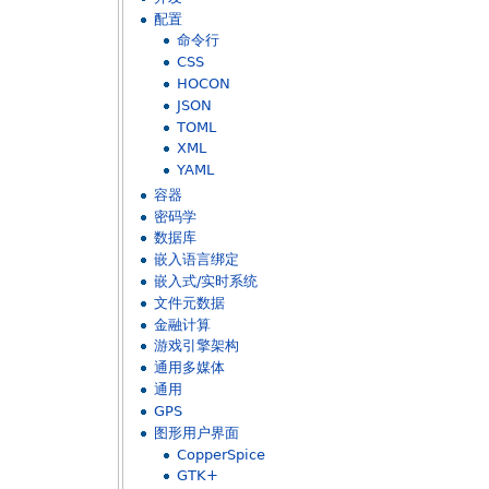
配置
命令行
CSS
HOCON
JSON
TOML
XML
YAML
容器
密码学
数据库
嵌入语言绑定
嵌入式/实时系统
文件元数据
金融计算
游戏引擎架构
通用多媒体
通用
GPS
图形用户界面
CopperSpice
GTK+