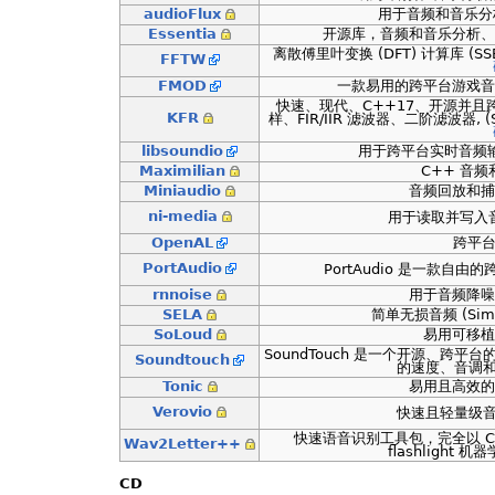
audioFlux
用于音频和音乐分
Essentia
开源库，音频和音乐分析、描
离散傅里叶变换 (DFT) 计算库 (SSE/S
FFTW
FMOD
一款易用的跨平台游戏音
快速、现代、C++17、开源并且跨
KFR
样、FIR/IIR 滤波器、二阶滤波器, (SSE
libsoundio
用于跨平台实时音频输
Maximilian
C++ 音频
Miniaudio
音频回放和捕获
ni-media
用于读取并写入音
OpenAL
跨平台
PortAudio
PortAudio 是一款自由的
rnnoise
用于音频降噪
SELA
简单无损音频 (Simpl
SoLoud
易用可移植
SoundTouch 是一个开源、跨
Soundtouch
的速度、音调
Tonic
易用且高效的
Verovio
快速且轻量级音
快速语音识别工具包，完全以 C++
Wav2Letter++
flashlight
CD