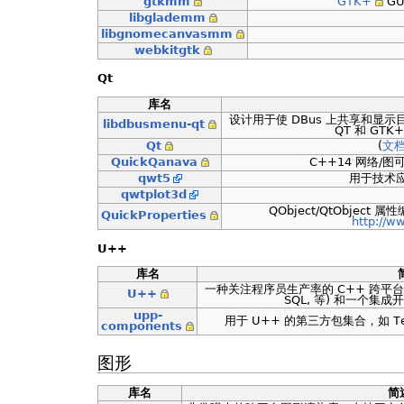
gtkmm
GTK+
GU
libglademm
libgnomecanvasmm
webkitgtk
Qt
库名
设计用于使 DBus 上共享和显
libdbusmenu-qt
QT 和 GT
Qt
(
文
QuickQanava
C++14 网络/图
qwt5
用于技术应用
qwtplot3d
QObject/QtObject
QuickProperties
http://w
U++
库名
一种关注程序员生产率的 C++ 跨平台
U++
SQL, 等) 和一个集成
upp-
用于 U++ 的第三方包集合，如
T
components
图形
库名
简