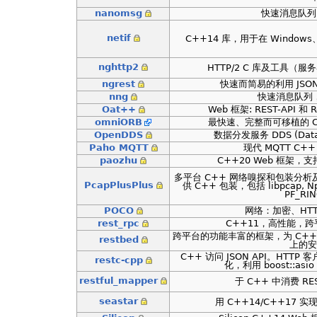
nanomsg
快速消息队列，
netif
C++14 库，用于在 Windows、
nghttp2
HTTP/2 C 库及工具
ngrest
快速而简易的利用 JSON 
nng
快速消息队列，
Oat++
Web 框架: REST-API 和 R
omniORB
最快速、完整而可移植的 CO
OpenDDS
数据分发服务 DDS (Data D
Paho MQTT
现代 MQTT C++
paozhu
C++20 Web 框架，支持 
多平台 C++ 网络嗅探和包装分
PcapPlusPlus
供 C++ 包装，包括 libpcap, Npc
PF_RI
POCO
网络：加密、HTTP
rest_rpc
C++11，高性能，跨
跨平台的功能丰富的框架，为 C++14
restbed
上的安
C++ 访问 JSON API。HTTP 
restc-cpp
化，利用 boost::as
restful_mapper
于 C++ 中消费 REST
seastar
用 C++14/C++17