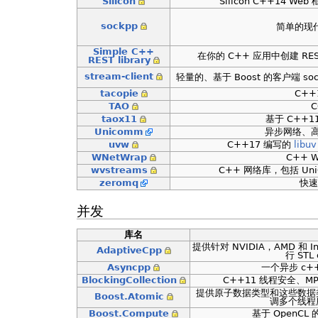
Silicon
Silicon C++14 We
sockpp
简单的现代
Simple C++
在你的 C++ 应用中创建 RE
REST library
stream-client
轻量的、基于 Boost 的客户端 socket/
tacopie
C++1
TAO
C
taox11
基于 C++11
Unicomm
异步网络、高
uvw
C++17 编写的
libuv
WNetWrap
C++ W
wvstreams
C++ 网络库，包括 UniC
zeromq
快速
并发
库名
提供针对 NVIDIA，AMD 和 Int
AdaptiveCpp
行 STL 
Asyncpp
一个异步 c
BlockingCollection
C++11 线程安全、
提供原子数据类型和这些数据
Boost.Atomic
调多个线程
Boost.Compute
基于 OpenCL