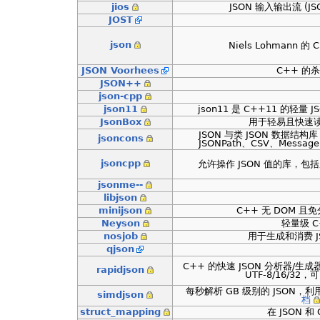
jios
JSON 输入输出流 (JSON
JOST
json
Niels Lohmann 
JSON Voorhees
C++ 的杀手
JSON++
json-cpp
json11
json11 是 C++11 的轻量
JsonBox
用于轻易且快速读写
JSON 与类 JSON 数据结构库，含
jsoncons
JSONPath、CSV、Messag
jsoncpp
允许操作 JSON 值的库，
jsonme--
libjson
minijson
C++ 无 DOM 且
Neyson
轻量级 C+
nosjob
用于生成和消费 JS
qjson
C++ 的快速 JSON 分析器/生成
rapidjson
UTF-8/16/32，
每秒解析 GB 级别的 JSON，利
simdjson
档
struct_mapping
在 JSON 