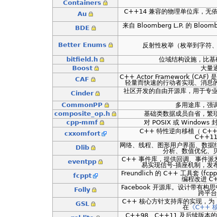
Containers
C++14 兼容的物理单位库，无
Au
来自 Bloomberg L.P. 的 Bloom
BDE
Better Enums
反射性枚举（枚举到字符、迭代
bitfield.h
位域结构设施，比基
Boost
大量
C++ Actor Framework (C
CAF
轻量而快速的行动者实现、消息
社区开发的自由开源库，用于专业
Cinder
CommonPP
多用途库，强
composite_op.h
基础类数据成员自省，繁
cpp-mmf
对 POSIX 或 Window
C++ 特性逆向移植（ C++1
cxxomfort
C++11
网络、线程、图形用户界面、数据结
Dlib
分析、数值优化、
C++ 事件库，提供回调、事件派发
eventpp
易实现信号-插座机制，发
Freundlich 的 C++ 工具套 
fcppt
编程改进 C
Facebook 开源库。设计带有构
Folly
跨平台
C++ 核心方针支持库的实现，为 Bjarne
GSL
在
《C++ 
C++98、C++11 及后续版本的 