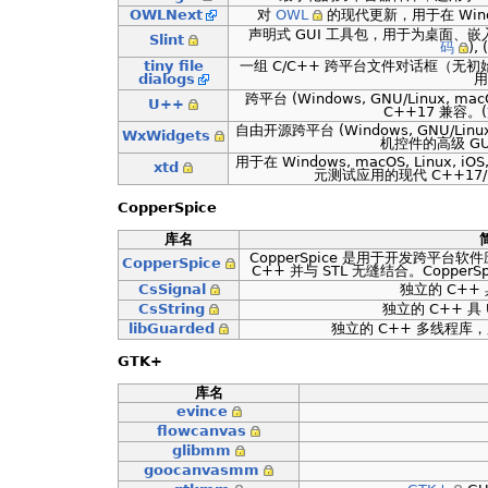
OWLNext
对
OWL
的现代更新，用于在 Windo
声明式 GUI 工具包，用于为桌面、
Slint
码
), (
tiny file
一组 C/C++ 跨平台文件对话框（无初始
dialogs
用
跨平台 (Windows, GNU/Linux, 
U++
C++17 兼容。(
自由开源跨平台 (Windows, GNU/Lin
WxWidgets
机控件的高级 GU
用于在 Windows, macOS, Linux, i
xtd
元测试应用的现代 C++17/
CopperSpice
库名
CopperSpice 是用于开发跨平台
CopperSpice
C++ 并与 STL 无缝结合。CopperSp
CsSignal
独立的 C++
CsString
独立的 C++ 具 
libGuarded
独立的 C++ 多线程库
GTK+
库名
evince
flowcanvas
glibmm
goocanvasmm