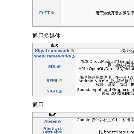
EnTT
用于游戏开发的微型库
通用多媒体
库名
Kigs-framework
模块化
openFrameworks
简单 DirectMedia 层(Simpl
标、操纵杆及
SDL
API（OpenGL/Direct3D/Me
简单快速多媒体库；多平台 (Wind
SFML
Android & iOS); 提
模块：系统、窗口、图
Sound, Input, and Graphic
SIGIL
频及 2D 图像的
通用
库名
Google 设计以补足 C++ 标
Abseil
Abstract
Intrusive
比 boost::intru