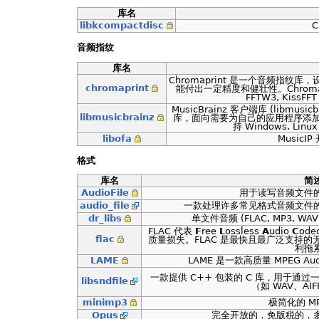
库名
libkcompactdisc
音频指纹
库名
Chromaprint 是一个音频指
chromaprint
能付出一定精度和健壮性。Chromapri
FFTW3, KissFF
MusicBrainz 客户端库 (libmus
libmusicbrainz
库，面向需要为自己的应用程序添加 M
持 Windows, Linux
libofa
MusicI
格式
库名
简
AudioFile
用于读写音频文件的
audio_file
一款处理许多常见格式音频文件
dr_libs
单文件音频 (FLAC, MP3, W
FLAC 代表
F
ree
L
ossless
A
udio
C
od
flac
质量损失。FLAC 是最快且最广泛支持
利拖
LAME
LAME 是一款高质量 MPEG Audio
一款提供 C++ 包装的 C 库，用于通
libsndfile
（如 WAV、AIF
minimp3
极简化的 M
Opus
完全开放的，免版税的，