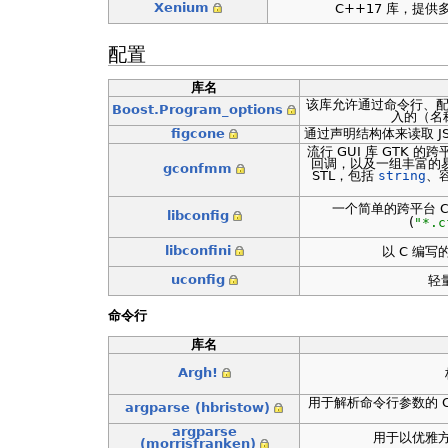
Xenium
C++17 库，提
配置
库名
该库允许通过命令行、
Boost.Program_options
入的（名
figcone
通过声明结构体来读取 JSON,
流行 GUI 库 GTK 
回调，以及一组丰富的
gconfmm
STL，包括
string
、容
一个简单的跨平台 
libconfig
(
"*.c
libconfini
以 C 编写的
uconfig
轻
命令行
库名
Argh!
用于解析命令行参数的 C+
argparse (hbristow)
argparse
用于以优雅
(morrisfranken)