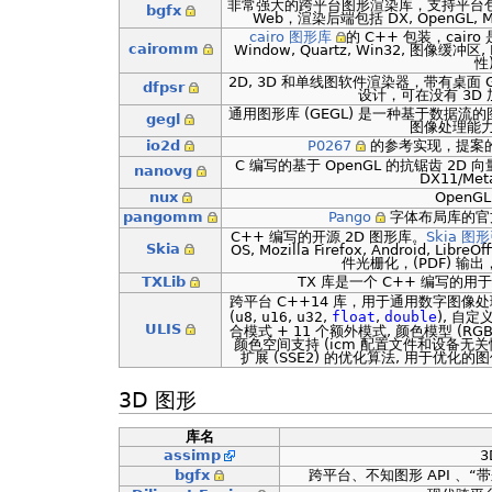
非常强大的跨平台图形渲染库，支持平台包括 Wind
bgfx
Web，渲染后端包括 DX, OpenGL, Met
cairo 图形库
的 C++ 包装，cair
cairomm
Window, Quartz, Win32, 图像缓冲区, P
性)
2D, 3D 和单线图软件渲染器，带有桌面
dfpsr
设计，可在没有 3D
通用图形库 (GEGL) 是一种基于数据
gegl
图像处理能力
io2d
P0267
的参考实现，提案
C 编写的基于 OpenGL 的抗锯齿 2D
nanovg
DX11/Met
nux
OpenG
pangomm
Pango
字体布局库的官方
C++ 编写的开源 2D 图形库。
Skia 图
Skia
OS, Mozilla Firefox, Android, LibreOf
件光栅化，(PDF) 输出，O
TXLib
TX 库是一个 C++ 编写的用于 
跨平台 C++14 库，用于通用数字图像
(
u8
,
u16
,
u32
,
float
,
double
), 自定
ULIS
合模式 + 11 个额外模式, 颜色模型 (RGB, H
颜色空间支持 (icm 配置文件和设备无关性
扩展 (SSE2) 的优化算法, 用于优化
3D 图形
库名
assimp
3
bgfx
跨平台、不知图形 API 、