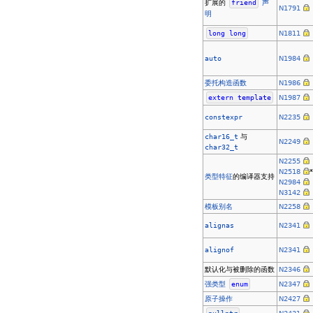
扩展的
friend
声
N1791
明
long
long
N1811
auto
N1984
委托构造函数
N1986
extern
template
N1987
constexpr
N2235
char16_t
与
N2249
char32_t
N2255
N2518
类型特征
的编译器支持
N2984
N3142
模板别名
N2258
alignas
N2341
alignof
N2341
默认化与被删除的函数
N2346
强类型
enum
N2347
原子操作
N2427