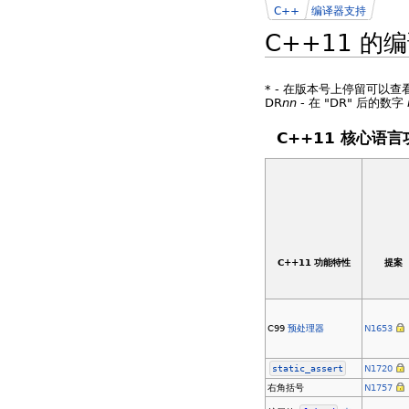
C++
编译器支持
C++11 的
*
- 在版本号上停留可以查
DR
nn
- 在 "DR" 后的数字
C++11 核心语
C++11 功能特性
提案
C99
预处理器
N1653
static_assert
N1720
右角括号
N1757