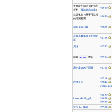
带并发的动态初始化与
N2660
析构（
魔法静态变量
）
垃圾收集与基于可达性
N2670
的泄漏检测
初始化器列表
N2672
非静态数据成员初始化
N2756
器
属性
N2761
前置
enum
声明
N2764
用户定义的字面量
N2765
N2118
右值引用
N2844
CWG113
N2550
Lambda 表达式
N2658
N2927
范围 for 循环
N2930