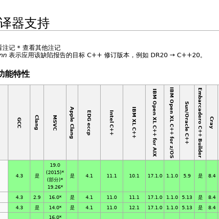
编译器支持
看注记
*
查看其他注记
nn
表示应用该缺陷报告的目标 C++ 修订版本，例如 DR20 → C++20。
言功能特性
IBM Open XL C++ for z/OS
Embarcadero C++ Builder
IBM Open XL C++ for AIX
Sun/Oracle C++
Apple Clang
IBM XL C++
EDG eccp
Intel C++
MSVC
Clang
Cray
GCC
19.0
(2015)*
4.3
是
是
4.1
11.1
10.1
17.1.0
1.1.0
5.9
是
8.4
(部分)*
19.26*
4.3
2.9
16.0*
是
4.1
11.0
11.1
17.1.0
1.1.0
5.13
是
8.4
4.3
是
14.0*
是
4.1
11.0
12.1
17.1.0
1.1.0
5.13
是
8.4
16.0*