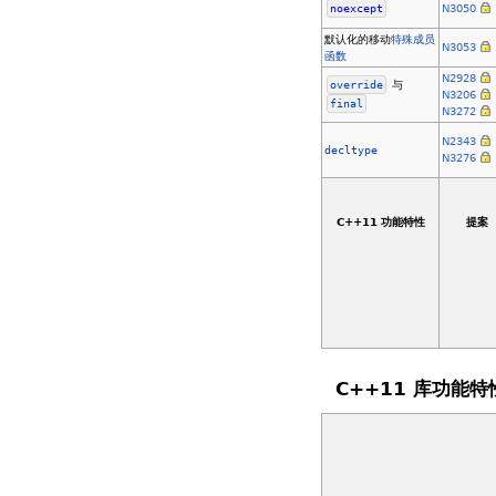
noexcept
N3050
默认化的移动
特殊
成员
N3053
函数
N2928
override
与
N3206
final
N3272
N2343
decltype
N3276
C++11 功能特性
提案
C++11 库功能特