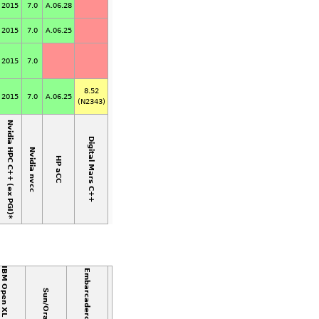
2015
7.0
A.06.28
2015
7.0
A.06.25
2015
7.0
8.52
2015
7.0
A.06.25
(N2343)
Nvidia HPC C++ (ex PGI)*
Digital Mars C++
Nvidia nvcc
HP aCC