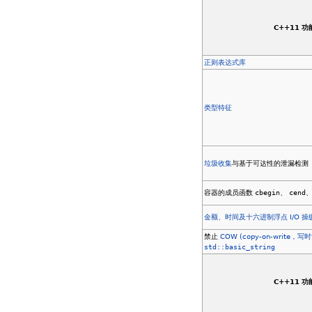
C++11 
正则表达式库
类型特征
垃圾收集
与基于可达性的泄漏检测
容器的成员函数
cbegin
、
cend
金额、时间及十六进制浮点 I/O 操
禁止
COW (copy-on-write，写
std::basic_string
C++11 