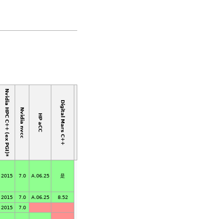
Nvidia HPC C++ (ex PGI)*
Digital Mars C++
Nvidia nvcc
HP aCC
2015
7.0
A.06.25
是
2015
7.0
A.06.25
8.52
2015
7.0