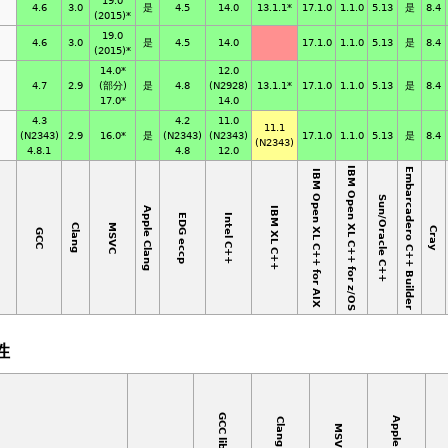
19.0
4.6
3.0
是
4.5
14.0
13.1.1*
17.1.0
1.1.0
5.13
是
8.4
(2015)*
19.0
4.6
3.0
是
4.5
14.0
17.1.0
1.1.0
5.13
是
8.4
(2015)*
14.0*
12.0
4.7
2.9
(部分)
是
4.8
(N2928)
13.1.1*
17.1.0
1.1.0
5.13
是
8.4
17.0*
14.0
4.3
4.2
11.0
11.1
(N2343)
2.9
16.0*
是
(N2343)
(N2343)
17.1.0
1.1.0
5.13
是
8.4
(N2343)
4.8.1
4.8
12.0
IBM Open XL C++ for z/OS
Embarcadero C++ Builder
IBM Open XL C++ for AIX
Sun/Oracle C++
Apple Clang
IBM XL C++
EDG eccp
Intel C++
MSVC
Clang
Cray
GCC
性