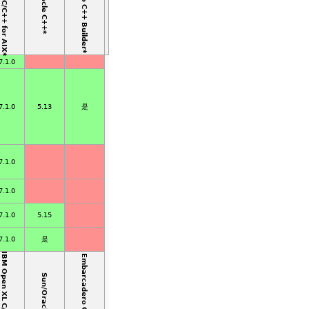
IBM Open XL C/C++ for AIX*
Embarcadero C++ Builder*
Sun/Oracle C++*
7.1.0
7.1.0
5.13
是
7.1.0
7.1.0
7.1.0
5.15
7.1.0
是
IBM Open XL C/C++ for AIX*
Embarcadero C++ Builder*
Sun/Oracle C++*