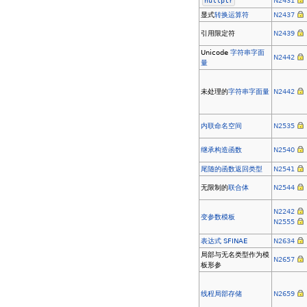
nullptr
N2431
显式
转换运算符
N2437
引用限定符
N2439
Unicode
字符串字面
N2442
量
未处理的
字符串字面量
N2442
内联命名空间
N2535
继承构造函数
N2540
尾随的函数返回类型
N2541
无限制的
联合体
N2544
N2242
变参数模板
N2555
表达式 SFINAE
N2634
局部与无名类型作为模
N2657
板形参
线程局部存储
N2659