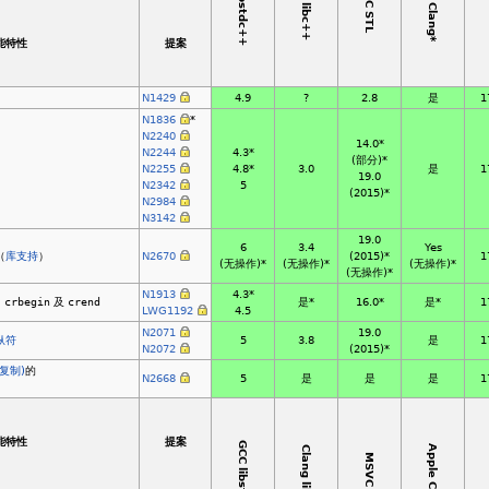
GCC libstdc++
Apple Clang*
Clang libc++
MSVC STL
功能特性
提案
N1429
4.9
?
2.8
是
1
N1836
*
N2240
14.0*
N2244
4.3*
(部分)*
N2255
4.8*
3.0
是
1
19.0
N2342
5
(2015)*
N2984
N3142
19.0
6
3.4
Yes
（
库支持
）
N2670
(2015)*
1
(无操作)*
(无操作)*
(无操作)*
(无操作)*
N1913
4.3
*
、
crbegin
及
crend
是*
16.0*
是*
1
LWG1192
4.5
N2071
19.0
纵符
5
3.8
是
1
N2072
(2015)*
时复制)
的
N2668
5
是
是
是
1
功能特性
提案
GCC libstdc++
Apple Clang*
Clang libc++
MSVC STL