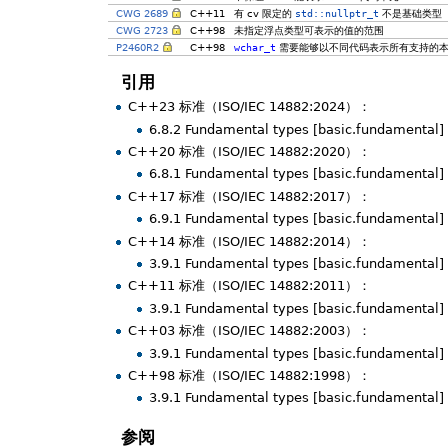
CWG 2689
C++11
有 cv 限定的
std::nullptr_t
不是基础类型
CWG 2723
C++98
未指定浮点类型可表示的值的范围
P2460R2
C++98
wchar_t
需要能够以不同代码表示所有支持的本
引用
C++23 标准（ISO/IEC 14882:2024）：
6.8.2 Fundamental types [basic.fundamental]
C++20 标准（ISO/IEC 14882:2020）：
6.8.1 Fundamental types [basic.fundamental]
C++17 标准（ISO/IEC 14882:2017）：
6.9.1 Fundamental types [basic.fundamental]
C++14 标准（ISO/IEC 14882:2014）：
3.9.1 Fundamental types [basic.fundamental]
C++11 标准（ISO/IEC 14882:2011）：
3.9.1 Fundamental types [basic.fundamental]
C++03 标准（ISO/IEC 14882:2003）：
3.9.1 Fundamental types [basic.fundamental]
C++98 标准（ISO/IEC 14882:1998）：
3.9.1 Fundamental types [basic.fundamental]
参阅