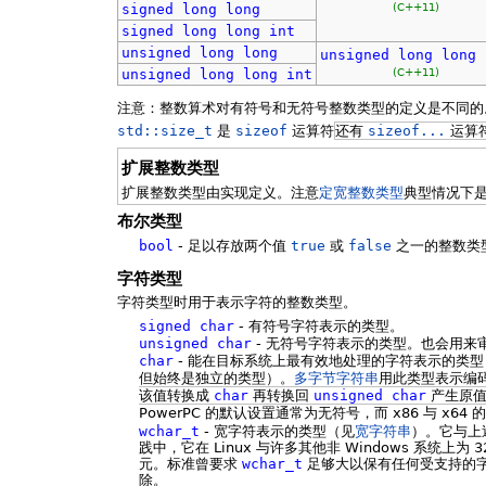
(C++11)
signed
long
long
signed
long
long
int
unsigned
long
long
unsigned
long
long
(C++11)
unsigned
long
long
int
注意：整数算术对有符号和无符号整数类型的定义是不同的
std::size_t
是
sizeof
运算符
还有
sizeof...
运算
扩展整数类型
扩展整数类型由实现定义。注意
定宽整数类型
典型情况下
布尔类型
bool
- 足以存放两个值
true
或
false
之一的整数类
字符类型
字符类型时用于表示字符的整数类型。
signed
char
- 有符号字符表示的类型。
unsigned
char
- 无符号字符表示的类型。也会用来
char
- 能在目标系统上最有效地处理的字符表示的类
但始终是独立的类型）。
多字节字符串
用此类型表示编
该值转换成
char
再转换回
unsigned
char
产生原
PowerPC 的默认设置通常为无符号，而 x86 与 x6
wchar_t
- 宽字符表示的类型（见
宽字符串
）。它与上
践中，它在 Linux 与许多其他非 Windows 系统上为 32
元。标准曾要求
wchar_t
足够大以保有任何受支持的字符
除。