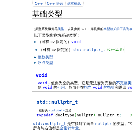
C++
C++ 语言
基本概念
基础类型
（类型系统概览见
类型
，以及参阅 C++ 库提供的
类型相关的工具列
T以下类型统称为
基础类型
：
（可有 cv 限定的）
void
（可有 cv 限定的）
std::nullptr_t
(C++11 起)
整数类型
浮点类型
void
void
- 值集为空的类型。它是无法变为完整的
不完整类
到
void
的
引用
。然而存在
指向
void
的指针
和返回
v
std::nullptr_t
在标头
<cstddef>
定义
typedef
decltype
(
nullptr
)
nullptr_t
;
(
std::nullptr_t
是空指针字面量
nullptr
的类型。它
所有纯右值都是
空指针常量
。