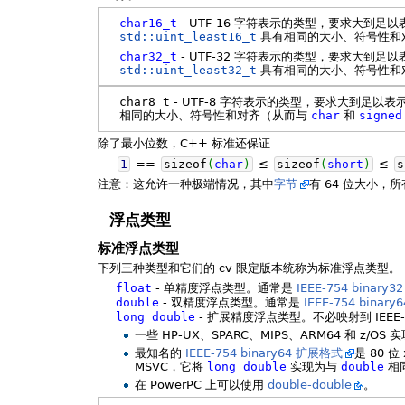
char16_t
- UTF-16 字符表示的类型，要求大到足以表
std::uint_least16_t
具有相同的大小、符号性和
char32_t
- UTF-32 字符表示的类型，要求大到足以表
std::uint_least32_t
具有相同的大小、符号性和
char8_t
- UTF-8 字符表示的类型，要求大到足以表示
相同的大小、符号性和对齐（从而与
char
和
signed
除了最小位数，C++ 标准还保证
1
==
sizeof
(
char
)
≤
sizeof
(
short
)
≤
s
注意：这允许一种极端情况，其中
字节
有 64 位大小，
浮点类型
标准浮点类型
下列三种类型和它们的 cv 限定版本统称为标准浮点类型。
float
- 单精度浮点类型。通常是
IEEE-754 binary3
double
- 双精度浮点类型。通常是
IEEE-754 binary
long
double
- 扩展精度浮点类型。不必映射到 IEEE
一些 HP-UX、SPARC、MIPS、ARM64 和 z/OS
最知名的
IEEE-754 binary64 扩展格式
是 80 
MSVC，它将
long
double
实现为与
double
相同
在 PowerPC 上可以使用
double-double
。