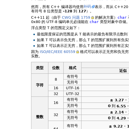
然而，所有 C++ 编译器均使用
补码
表示，而从 C++
有符号 8 位类型是
-128
到
127
）。
C++11 起（由于
CWG 问题 1759
的解决方案）
char
0x80 的 UTF-8 编码单元必须能在
char
类型对象中存储
浮点类型
T
的范围定义如下：
最低限度保证的范围是从
T
能表示的最负有限浮点数到
如果
T
可以表示负无穷，那么
T
的范围扩展到所有负实
如果
T
可以表示正无穷，那么
T
的范围扩展到所有正实
因为
ISO/IEC/IEEE 60559
格式可以表示正无穷和负无穷，所以
实数。
类型
位数
格式
近似
有符号
8
无符号
字符
16
UTF-16
32
UTF-32
有符号
± 3.27 ·
16
无符号
0
到
6.55 
有符号
± 2.14 ·
32
整数
无符号
0
到
4.29 
有符号
± 9.22 · 
64