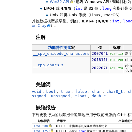
Win32 API
(也叫 Windows API) 编译目标
LP64
或
4/8/8
（
int
是 32 位，
long
和指针是 6
Unix 和类 Unix 系统（Linux、macOS）
其他数据模型很罕见。例如，
ILP64
（
8/8/8
：
int
、
lon
on Cray
）。
注解
功能特性测试
宏
值
标准
__cpp_unicode_characters
200704L
新字
(C++11)
201811L
cha
(C++20)
__cpp_char8_t
cha
202207L
(C++23)
(un
关键词
void
，
bool
，
true
，
false
，
char
，
char8_t
，
c
signed
，
unsigned
，
float
，
double
缺陷报告
下列更改行为的缺陷报告追溯地应用于以前出版的 C++ 标
缺陷报告
应用于
出版时的
CWG 238
C++98
未指明浮点实现会受哪些约束
CWG 1759
C++11
不保证
char
能表示 UTF-8 代码单元 0x80