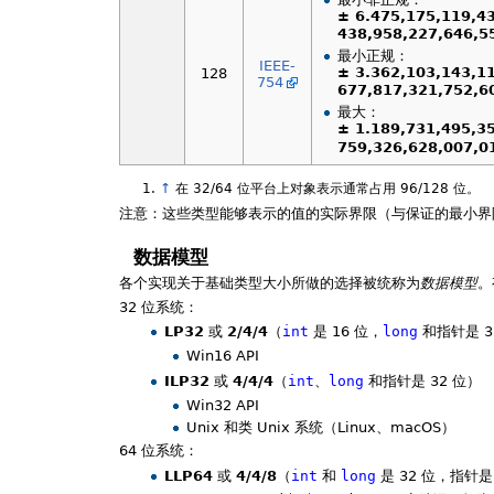
± 6.475,175,119,4
438,958,227,646,55
最小正规：
IEEE-
± 3.362,103,143,1
128
754
677,817,321,752,60
最大：
± 1.189,731,495,3
759,326,628,007,01
↑
在 32/64 位平台上对象表示通常占用 96/128 位。
注意：这些类型能够表示的值的实际界限（与保证的最小
数据模型
各个实现关于基础类型大小所做的选择被统称为
数据模型
。
32 位系统：
LP32
或
2/4/4
（
int
是 16 位，
long
和指针是 3
Win16 API
ILP32
或
4/4/4
（
int
、
long
和指针是 32 位）
Win32 API
Unix 和类 Unix 系统（Linux、macOS）
64 位系统：
LLP64
或
4/4/8
（
int
和
long
是 32 位，指针是