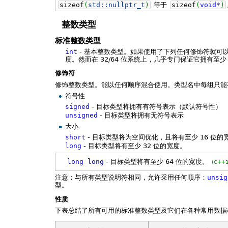
sizeof
(
std::
nullptr_t
)
等于
sizeof
(
void
*
)
整数类型
标准整数类型
int
- 基本整数类型。如果使用了下列任何修饰符就可
度。然而在 32/64 位系统上，几乎专门保证它拥有至少
修饰符
修饰整数类型。能以任何顺序混合使用。类型名中每组只能
符号性
signed
- 目标类型将拥有有符号表示（默认符号性）
unsigned
- 目标类型将拥有无符号表示
大小
short
- 目标类型将为空间优化，且将有至少 16 位的
long
- 目标类型将有至少 32 位的宽度。
long
long
- 目标类型将有至少 64 位的宽度。
(C++1
注意：与所有类型说明符相同，允许采用任何顺序：
unsig
型。
性质
下表总结了所有可用的标准整数类型及它们在各种常用数据