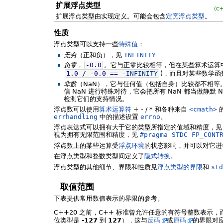
扩展浮点类型
(C
扩展浮点类型由实现定义。可能会包含
定宽浮点类型
。
性质
浮点类型可以支持一些
特殊值
：
无穷
（正和负），见
INFINITY
负零
，
-
0.0
。它与正零比较相等，但在某些算术运算
1.0
/
-
0.0
==
-
INFINITY
)，而且对某些数学
非数
（NaN），它与任何值（包括自身）比较都不相等
信 NaN 进行特殊对待，它会把所有 NaN 都当做静默 
检测它们的支持情况。
浮点数可以使用
算术运算符
+ - / * 和各种来自
<cmath>
errhandling
中的描述设置
errno
。
浮点表达式可以拥有大于它的类型所指定的值域和精度，
视为拥有无限范围和精度，见
#pragma STDC FP_CONT
浮点数上的某些运算受
浮点环境
的状态影响，并可以对它进
在浮点类型和整数类型间定义了
隐式转换
。
浮点类型的其他细节、界限和性质见
浮点类型的界限
和
std
取值范围
下表提供常用数值表示的界限的参考。
C++20 之前，C++ 标准曾允许任意的有符号整数表示，
位类型是
-127
到
127
），这与
反码
或
原码
的界限对