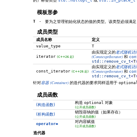
的）标签类型
std::nullopt_t
或
std::in_place_t
模板形参
T
-
要为之管理初始化状态的值的类型。该类型必须满足
成员类型
成员名称
定义
value_type
T
由实现定义的
老式随机访
(ConstexprIterator)
iterator
和
con
(C++26 起)
std::
remove_cv_t
<
T
由实现定义的
老式随机访
(ConstexprIterator)
const_iterator
和
con
(C++26 起)
std::
remove_cv_t
<
T
(Container)
针对
容器
的迭代器的要求同样适用于
optiona
成员函数
构造
optional
对象
(构造函数)
(公开成员函数)
销毁容纳的值（如果存在）
(析构函数)
(公开成员函数)
对内容赋值
operator=
(公开成员函数)
迭代器