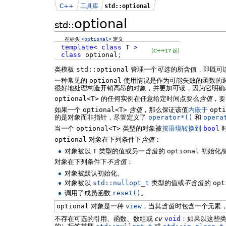
C++
工具库
std::optional
optional
std::
在标头
<optional>
定义
template
<
class
T
>
(C++17 起)
class
optional
;
类模板
std::optional
管理一个
可选
的所含值，即既可
一种常见的
optional
使用情况是作为可能失败的函数的
很好地处理构造开销高昂的对象，并更加可读，因为它明确
optional<T>
的任何实例在任意给定时间点要么
含值
，要
如果一个
optional<T>
含值
，那么保证该值
内嵌于
opti
的是对象而非指针，尽管定义了
operator*()
和
opera
当一个
optional<T>
类型的对象被
按语境转换到
bool
optional
对象在下列条件下
含值
：
对象被以
T
类型的值或另一
含值
的
optional
初始化/
对象在下列条件下
不含值
：
对象被默认初始化。
对象被以
std::nullopt_t
类型的值或
不含值
的
opt
调用了成员函数
reset()
。
optional
对象是一种
view
，当其
含值
时包含一个元素
不存在可选的引用、函数、数组或
cv
void
：如果以这些