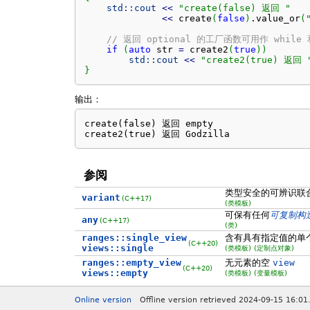
std::
cout
<<
"create(false) 返回 "
<<
 create
(
false
)
.
value_or
(
// 返回 optional 的工厂函数可用作 while
if
(
auto
 str 
=
 create2
(
true
)
)
std::
cout
<<
"create2(true) 返回 
}
输出：
create(false) 返回 empty

create2(true) 返回 Godzilla
参阅
类型安全的可辨识联
variant
(C++17)
(类模板)
可保有任何
可复制构
any
(C++17)
(类)
ranges::single_view
含有具有指定值的单
(C++20)
views::single
(类模板)
(定制点对象)
ranges::empty_view
无元素的空
view
(C++20)
views::empty
(类模板)
(变量模板)
Online version
Offline version retrieved 2024-09-15 16:01