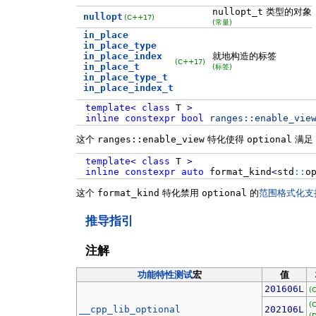
nullopt_t
类型的对象
nullopt
(C++17)
(常量)
in_place
in_place_type
in_place_index
就地构造的标签
(C++17)
in_place_t
(标签)
in_place_type_t
in_place_index_t
template
<
class
T
>
inline
constexpr
bool
ranges::
enable_vie
这个
ranges::enable_view
特化使得
optional
满足
template
<
class
T
>
inline
constexpr
auto
format_kind
<
std
::
o
这个
format_kind
特化禁用
optional
的
范围格式化支
推导指引
注解
功能特性测试
宏
值
201606L
(
(
__cpp_lib_optional
202106L
(