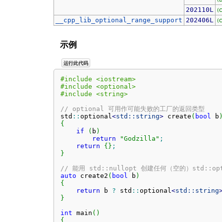
202110L
(
__cpp_lib_optional_range_support
202406L
(
示例
运行此代码
#include <iostream>
#include <optional>
#include <string>
// optional 可用作可能失败的工厂的返回类型
std
::
optional
<
std::
string
>
 create
(
bool
 b
{
if
(
b
)
return
"Godzilla"
;
return
{
}
;
}
// 能用 std::nullopt 创建任何（空的）std::opt
auto
 create2
(
bool
 b
)
{
return
 b 
?
 std
::
optional
<
std::
string
}
int
 main
(
)
{