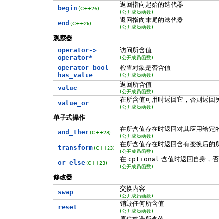
返回指向起始的迭代器
begin
(C++26)
(公开成员函数)
返回指向末尾的迭代器
end
(C++26)
(公开成员函数)
观察器
operator->
访问所含值
operator*
(公开成员函数)
operator bool
检查对象是否含值
has_value
(公开成员函数)
返回所含值
value
(公开成员函数)
在所含值可用时返回它，否则返回
value_or
(公开成员函数)
单子式操作
在所含值存在时返回对其应用给定
and_then
(C++23)
(公开成员函数)
在所含值存在时返回含有变换后的
transform
(C++23)
(公开成员函数)
在
optional
含值时返回自身，否
or_else
(C++23)
(公开成员函数)
修改器
交换内容
swap
(公开成员函数)
销毁任何所含值
reset
(公开成员函数)
原位构造所含值