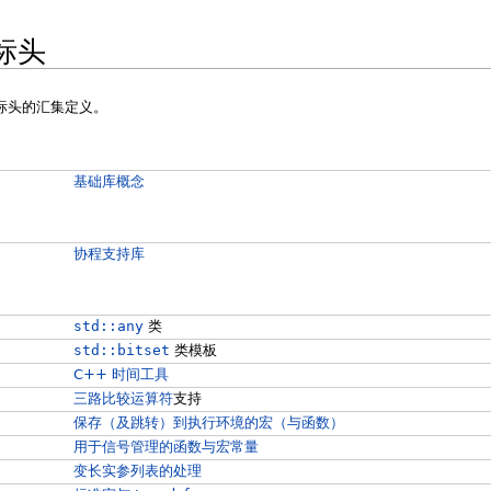
标头
列标头的汇集定义。
基础库概念
协程支持库
std::any
类
std::bitset
类模板
C++ 时间工具
三路比较运算符
支持
保存（及跳转）到执行环境的宏（与函数）
用于信号管理的函数与宏常量
变长实参列表的处理