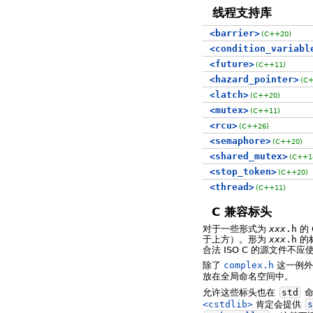
线程支持库
<barrier>
(C++20)
<condition_variabl
<future>
(C++11)
<hazard_pointer>
(C
<latch>
(C++20)
<mutex>
(C++11)
<rcu>
(C++26)
<semaphore>
(C++20)
<shared_mutex>
(C++1
<stop_token>
(C++20)
<thread>
(C++11)
C 兼容标头
对于一些形式为
xxx
.h
的
于上方）。形为
xxx
.h
的
合法 ISO C 的源文件不应
除了
complex.h
这一例外
放在全局命名空间中。
允许这些标头也在
std
命
<cstdlib>
肯定会提供
s