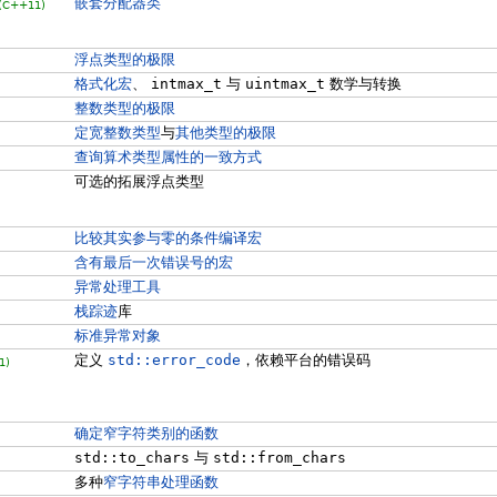
嵌套分配器类
(C++11)
浮点类型的极限
格式化宏
、
intmax_t
与
uintmax_t
数学与转换
整数类型的极限
定宽整数类型
与
其他类型的极限
查询算术类型属性的一致方式
可选的拓展浮点类型
比较其实参与零的条件编译宏
含有最后一次错误号的宏
异常处理工具
栈踪迹
库
标准异常对象
定义
std::error_code
，依赖平台的错误码
1)
确定窄字符类别的函数
std::to_chars
与
std::from_chars
多种
窄字符串处理函数