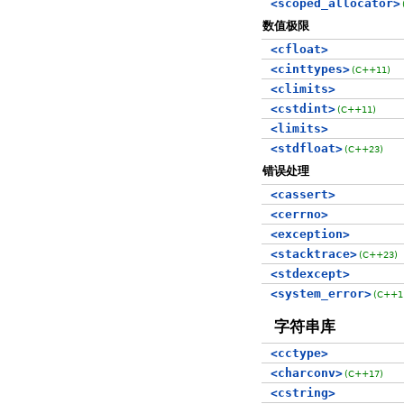
<scoped_allocator>
数值极限
<cfloat>
<cinttypes>
(C++11)
<climits>
<cstdint>
(C++11)
<limits>
<stdfloat>
(C++23)
错误处理
<cassert>
<cerrno>
<exception>
<stacktrace>
(C++23)
<stdexcept>
<system_error>
(C++1
字符串库
<cctype>
<charconv>
(C++17)
<cstring>