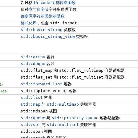
C 风格
Unicode 字符转换函数
多种
宽
与
多字节
字符串处理函数
确定宽字符的类别的函数
格式化库
，包含
std::format
std::basic_string
类模板
std::basic_string_view
类模板
)
std::array
容器
std::deque
容器
std::flat_map
和
std::flat_multimap
容器适配器
std::flat_set
和
std::flat_multiset
容器适配器
std::forward_list
容器
1)
std::inplace_vector
容器
++26)
std::list
容器
std::map
与
std::multimap
关联容器
std::mdspan
视图
std::queue
与
std::priority_queue
容器适配器
std::set
与
std::multiset
关联容器
std::span
视图