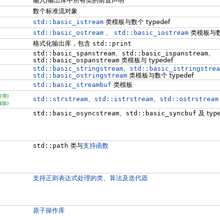
输入/输出库中所有类的前置声明
数个标准流对象
std::basic_istream
类模板与数个 typedef
std::basic_ostream
、
std::basic_iostream
类模板与数个
格式化输出库，包含
std::print
std::basic_spanstream
、
std::basic_ispanstream
、
std::basic_ospanstream
类模板与 typedef
std::basic_stringstream
、
std::basic_istringstrea
std::basic_ostringstream
类模板与数个 typedef
std::basic_streambuf
类模板
弃用)
std::strstream
、
std::istrstream
、
std::ostrstream
移除)
std::basic_osyncstream
、
std::basic_syncbuf
及 type
std::path
类与
支持函数
支持正则表达式处理的类、算法及迭代器
原子操作库