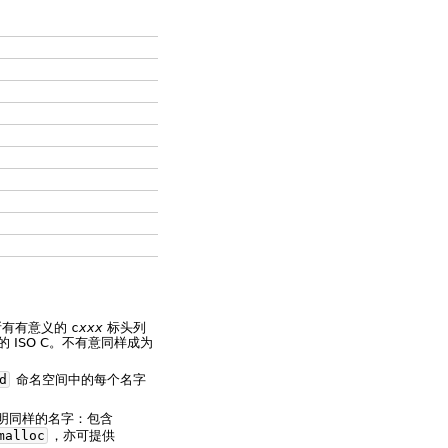
所有有意义的
c
xxx
标头列
ISO C。不有意同样成为
d
命名空间中的每个名字
明同样的名字：包含
malloc
，亦可提供