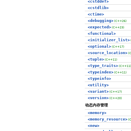
<cstddef>
<cstdlib>
<ctime>
<debugging>
(C++26)
<expected>
(C++23)
<functional>
<initializer_list>
<optional>
(C++17)
<source_location>
(
<tuple>
(C++11)
<type_traits>
(C++11
<typeindex>
(C++11)
<typeinfo>
<utility>
<variant>
(C++17)
<version>
(C++20)
动态内存管理
<memory>
<memory_resource>
(
<new>