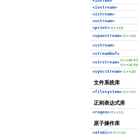
<iosfwd>
<iostream>
<istream>
<ostream>
<print>
(C++23)
<spanstream>
(C++23)
<sstream>
<streambuf>
(C++98 中
<strstream>
(C++26 中
<syncstream>
(C++20)
文件系统库
<filesystem>
(C++17)
正则表达式库
<regex>
(C++11)
原子操作库
<atomic>
(C++11)