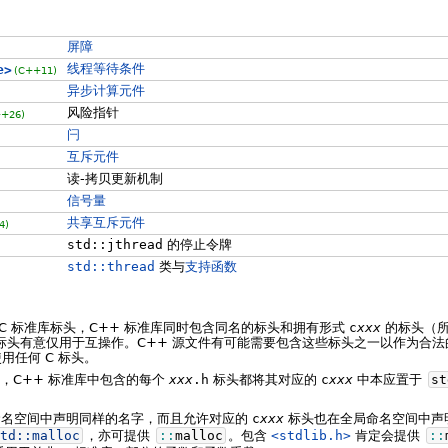
屏障
线程等待条件
e>
(C++11)
异步计算元件
风险指针
++26)
闩
互斥元件
读-拷贝更新机制
信号量
共享互斥元件
4)
std::jthread
的停止令牌
std::thread
类与
支持函数
 C 标准库标头，C++ 标准库同时包含同名的标头和拥有形式
c
xxx
的标头（
标头有意仅用于互操作。C++ 源文件有可能需要包含这些标头之一以作为合法的 
使用任何 C 标头。
，C++ 标准库中包含的每个
xxx
.h
标头都将其对应的
c
xxx
中本应置于
st
名空间中声明同样的名字，而且允许对应的
c
xxx
标头也在全局命名空间中声
td::
malloc
，亦可提供
::
malloc
。包含
<stdlib.h>
肯定会提供
::