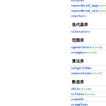
<stack>
<unordered_map>
(C++
<unordered_set>
(C++
<vector>
迭代器库
<iterator>
范围库
<generator>
(C++23)
<ranges>
(C++20)
算法库
<algorithm>
<execution>
(C++17)
数值库
<bit>
(C++20)
<cfenv>
(C++11)
<cmath>
<complex>