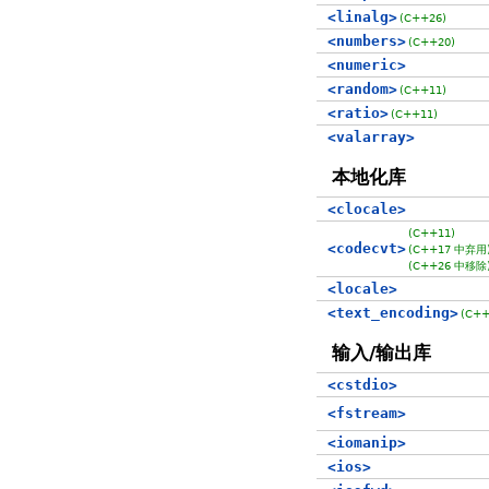
<linalg>
(C++26)
<numbers>
(C++20)
<numeric>
<random>
(C++11)
<ratio>
(C++11)
<valarray>
本地化库
<clocale>
(C++11)
<codecvt>
(C++17 中弃用
(C++26 中移除
<locale>
<text_encoding>
(C++
输入/输出库
<cstdio>
<fstream>
<iomanip>
<ios>