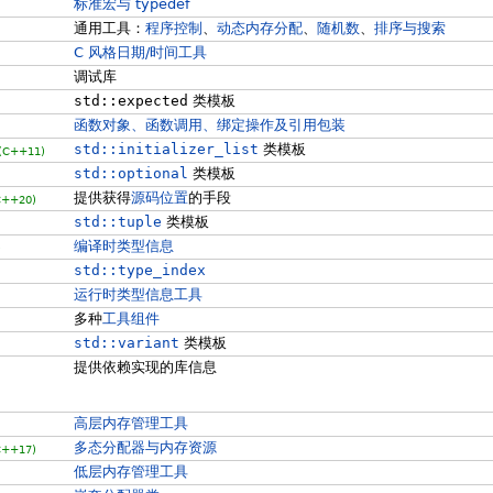
标准宏与 typedef
通用工具：
程序控制
、
动态内存分配
、
随机数
、
排序与搜索
C 风格日期/时间工具
调试库
std::expected
类模板
函数对象、函数调用、绑定操作及引用包装
std::initializer_list
类模板
(C++11)
std::optional
类模板
提供获得
源码位置
的手段
C++20)
std::tuple
类模板
编译时类型信息
)
std::type_index
运行时类型信息工具
多种
工具组件
std::variant
类模板
提供依赖实现的库信息
高层内存管理工具
多态分配器与内存资源
C++17)
低层内存管理工具