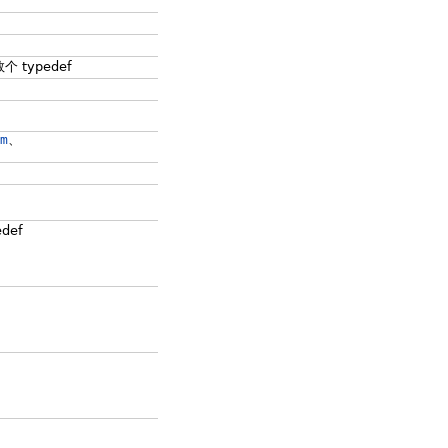
 typedef
m
、
def