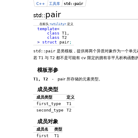
C++
工具库
std::pair
pair
std::
在标头
<utility>
定义
template
<
class
T1,
class
T2
>
struct
pair
;
std::pair
是类模板，提供将两个异质对象作为一个单元存储
若
T1
与
T2
都不是可能有 cv 限定的拥有非平凡析构函
模板形参
T1, T2
-
pair 所存储的元素类型。
成员类型
成员类型
定义
first_type
T1
second_type
T2
成员对象
成员名
类型
first
T1