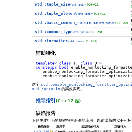
std::tuple_size
(C++11)
<std::pair>
std::tuple_element
(C++11)
<std::pair>
std::basic_common_reference
(C++23)
<std::pair>
std::common_type
(C++23)
<std::pair>
std::formatter
(C++23)
<std::pair>
辅助特化
template
<
class
T,
class
U
>
constexpr
bool
enable_nonlocking_formatte
=
enable_nonlocking_formatter_optimizat
enable_nonlocking_formatter_optimizati
这个
std::enable_nonlocking_formatter_optim
std::println
的高效实现。
推导指引
(C++17 起)
缺陷报告
下列更改行为的缺陷报告追溯地应用于以前出版的 C++ 标
缺陷报告
应用于
出版时的行为
正确行为
LWG 2796
C++98
pair
的析构函数的平凡性未指明
已指明