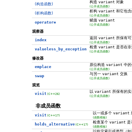
构造
variant
对象
(构造函数)
(公开成员函数)
析构
variant
和它包含
(析构函数)
(公开成员函数)
赋值
variant
operator=
(公开成员函数)
观察器
返回
variant
所保有可
index
(公开成员函数)
检查
variant
是否在非
valueless_by_exception
(公开成员函数)
修改器
原位构造
variant
中的
emplace
(公开成员函数)
与另一
variant
交换
swap
(公开成员函数)
观览
以
variant
所保有的实
visit
(C++26)
(公开成员函数)
非成员函数
以一或多个
variant
visit
(C++17)
(函数模板)
检查某个
variant
是
holds_alternative
(C++17)
(函数模板)
以给定索引或类型（如