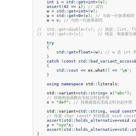
int
 i 
=
std::
get
<
int
>
(
v
)
;
assert
(
42
==
 i
)
;
// 成功
    w 
=
std::
get
<
int
>
(
v
)
;
    w 
=
std::
get
<
0
>
(
v
)
;
// 与前一行效果相同
    w 
=
 v
;
// 与前一行效果相同
//  std::get<double>(v); // 错误：[int, f
//  std::get<3>(v);      // 错误：有效索引
try
{
std::
get
<
float
>
(
w
)
;
// w 含 int
}
catch
(
const
std::
bad_variant_access
{
std::
cout
<<
 ex.
what
(
)
<<
'
\n
'
;
}
using
namespace
 std
::
literals
;
    std
::
variant
<
std::
string
>
 x
(
"abc"
)
;
// 转换构造函数在无歧义时起作用
    x 
=
"def"
;
// 转换赋值在无歧义时亦起作用
    std
::
variant
<
std::
string
, 
void
const
// 传递 char const* 时转换成 void const
assert
(
std::
holds_alternative
<
void
c
    y 
=
"xyz"
s
;
assert
(
std::
holds_alternative
<
std::
s
}