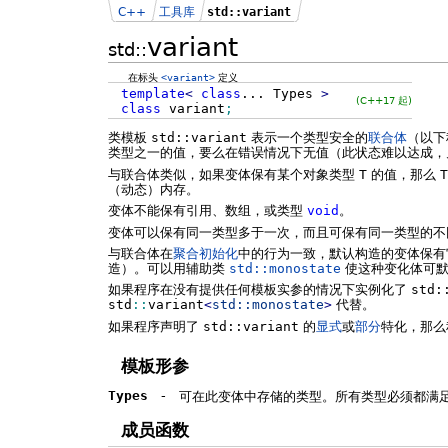
C++
工具库
std::variant
variant
std::
在标头
<variant>
定义
template
<
class
...
Types
>
(C++17 起)
class
variant
;
类模板
std::variant
表示一个类型安全的
联合体
（以下
类型之一的值，要么在错误情况下无值（此状态难以达成
与联合体类似，如果变体保有某个对象类型
T
的值，那么
T
（动态）内存。
变体不能保有引用、数组，或类型
void
。
变体可以保有同一类型多于一次，而且可保有同一类型的不同
与联合体在
聚合初始化
中的行为一致，默认构造的变体保有
造）。可以用辅助类
std::monostate
使这种变化体可默
如果程序在没有提供任何模板实参的情况下实例化了
std:
std
::
variant
<
std::
monostate
>
代替。
如果程序声明了
std::variant
的
显式
或
部分
特化，那么
模板形参
Types
-
可在此变体中存储的类型。所有类型必须都满
成员函数