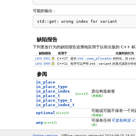
可能的输出：
std::get: wrong index for variant
缺陷报告
下列更改行为的缺陷报告追溯地应用于以前出版的 C++ 标
缺陷报告
应用于
出版时的行为
LWG 2901
C++17
提供
std::uses_allocator
的特化，但
std
LWG 3990
C++11
程序可以声明
std::variant
的显式或部分特
参阅
in_place
in_place_type
in_place_index
原位构造标签
(C++17)
in_place_t
(类模板)
in_place_type_t
in_place_index_t
可能或可能不保有一个对
optional
(C++17)
(类模板)
(C
可保有任何
可复制构造
any
(C++17)
(类)
Online version
Offline version retrieved 2024-09-15 16:01