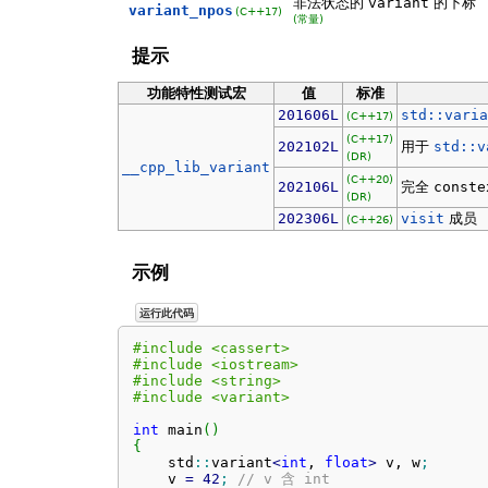
非法状态的
variant
的下标
variant_npos
(C++17)
(常量)
提示
功能特性测试宏
值
标准
201606L
std::varia
(C++17)
(C++17)
202102L
用于
std::v
(DR)
__cpp_lib_variant
(C++20)
202106L
完全
conste
(DR)
202306L
visit
成员
(C++26)
示例
运行此代码
#include <cassert>
#include <iostream>
#include <string>
#include <variant>
int
 main
(
)
{
    std
::
variant
<
int
, 
float
>
 v, w
;
    v 
=
42
;
// v 含 int