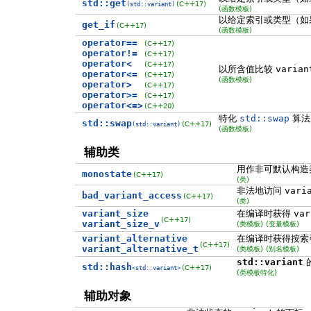
std::get
(C++17)
(std::variant)
(函数模板)
以给定索引或类型（如
get_if
(C++17)
(函数模板)
operator==
(C++17)
operator!=
(C++17)
operator<
(C++17)
以所含值比较
varian
operator<=
(C++17)
(函数模板)
operator>
(C++17)
operator>=
(C++17)
operator<=>
(C++20)
特化
std::swap
算法
std::swap
(C++17)
(std::variant)
(函数模板)
辅助类
用作非可默认构造
monostate
(C++17)
(类)
非法地访问
vari
bad_variant_access
(C++17)
(类)
variant_size
在编译时获得
var
(C++17)
variant_size_v
(类模板)
(变量模板)
variant_alternative
在编译时获得按索
(C++17)
variant_alternative_t
(类模板)
(别名模板)
std::variant
std::hash
(C++17)
<std::variant>
(类模板特化)
辅助对象