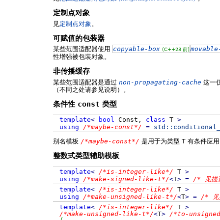
定制点对象
见
定制点对象
。
可赋值的包装器
某些范围适配器使用
copyable-box
movable
(C++23 前)
性增强被包装对象。
非传播缓存
某些范围适配器是通过
non-propagating-cache
这一
（不同之处请参见说明）。
条件性
const
类型
template
<
bool
Const,
class
T
>
using
/*maybe-const*/
=
std::
conditional
别名模板
/*maybe-const*/
是用于为类型
T
有条件应
整数式类型辅助模板
template
<
/*is-integer-like*/
T
>
using
/*make-signed-like-t*/
<
T
>
=
/* 见描
template
<
/*is-integer-like*/
T
>
using
/*make-unsigned-like-t*/
<
T
>
=
/* 见
template
<
/*is-integer-like*/
T
>
/*make-unsigned-like-t*/
<
T
>
/*to-unsigne