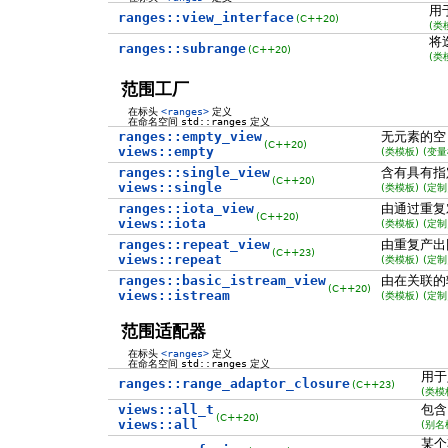
用
ranges::view_interface
(C++20)
(类
将
ranges::subrange
(C++20)
(类
范围工厂
在标头
<ranges>
定义
在命名空间
std::ranges
定义
ranges::empty_view
无元素的
(C++20)
views::empty
(类模板)
(变量
ranges::single_view
含有具有指
(C++20)
views::single
(类模板)
(定制
ranges::iota_view
由通过重复
(C++20)
views::iota
(类模板)
(定制
ranges::repeat_view
由重复产出
(C++23)
views::repeat
(类模板)
(定制
ranges::basic_istream_view
由在关联的
(C++20)
views::istream
(类模板)
(定制
范围适配器
在标头
<ranges>
定义
在命名空间
std::ranges
定义
用于
ranges::range_adaptor_closure
(C++23)
(类模
views::all_t
包
(C++20)
views::all
(别名
某