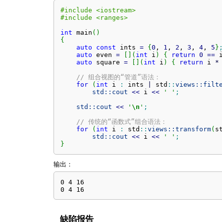
#include <iostream>
#include <ranges>
int
 main
(
)
{
auto
const
 ints 
=
{
0
, 
1
, 
2
, 
3
, 
4
, 
5
}
auto
 even 
=
[
]
(
int
 i
)
{
return
0
==
 
auto
 square 
=
[
]
(
int
 i
)
{
return
 i 
*
// 组合视图的“管道”语法：
for
(
int
 i 
:
 ints 
|
 std
::
views::
filt
std::
cout
<<
 i 
<<
' '
;
std::
cout
<<
'
\n
'
;
// 传统的“函数式”组合语法：
for
(
int
 i 
:
 std
::
views::
transform
(
s
std::
cout
<<
 i 
<<
' '
;
}
输出：
0 4 16

0 4 16
缺陷报告