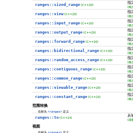
指
ranges::sized_range
(C++20)
(概
指
ranges::view
(C++20)
(概
指
ranges::input_range
(C++20)
(概
指
ranges::output_range
(C++20)
(概
指
ranges::forward_range
(C++20)
(概
指
ranges::bidirectional_range
(C++20)
(概
指
ranges::random_access_range
(C++20)
(概
指
ranges::contiguous_range
(C++20)
(概
指
ranges::common_range
(C++20)
(概
指
ranges::viewable_range
(C++20)
(概
指
ranges::constant_range
(C++23)
(概
范围转换
在标头
<ranges>
定义
从
ranges::to
(C++23)
(函
视图
在标头
<ranges>
定义