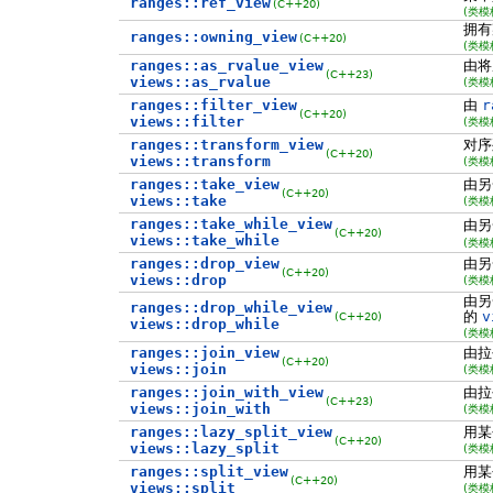
ranges::ref_view
(C++20)
(类模
拥
ranges::owning_view
(C++20)
(类模
ranges::as_rvalue_view
由将
(C++23)
views::as_rvalue
(类模
ranges::filter_view
由
r
(C++20)
views::filter
(类模
ranges::transform_view
对序
(C++20)
views::transform
(类模
ranges::take_view
由
(C++20)
views::take
(类模
ranges::take_while_view
由
(C++20)
views::take_while
(类模
ranges::drop_view
由
(C++20)
views::drop
(类模
由
ranges::drop_while_view
的
v
(C++20)
views::drop_while
(类模
ranges::join_view
由
(C++20)
views::join
(类模
ranges::join_with_view
由拉
(C++23)
views::join_with
(类模
ranges::lazy_split_view
用某
(C++20)
views::lazy_split
(类模
ranges::split_view
用某
(C++20)
views::split
(类模