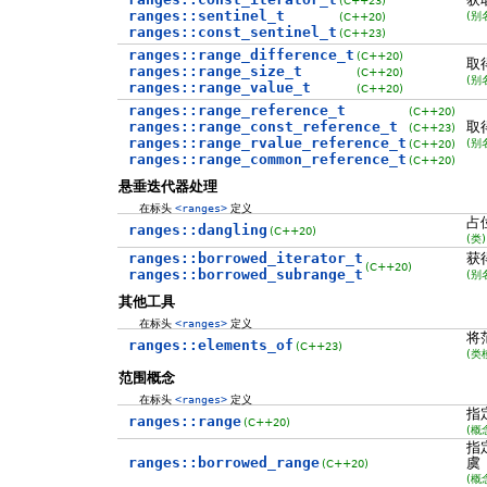
ranges::sentinel_t
(别
(C++20)
ranges::const_sentinel_t
(C++23)
ranges::range_difference_t
(C++20)
取
ranges::range_size_t
(C++20)
(别
ranges::range_value_t
(C++20)
ranges::range_reference_t
(C++20)
ranges::range_const_reference_t
取
(C++23)
ranges::range_rvalue_reference_t
(别
(C++20)
ranges::range_common_reference_t
(C++20)
悬垂迭代器处理
在标头
<ranges>
定义
占
ranges::dangling
(C++20)
(类)
ranges::borrowed_iterator_t
获
(C++20)
ranges::borrowed_subrange_t
(别
其他工具
在标头
<ranges>
定义
将
ranges::elements_of
(C++23)
(类
范围概念
在标头
<ranges>
定义
指
ranges::range
(C++20)
(概
指
ranges::borrowed_range
虞
(C++20)
(概