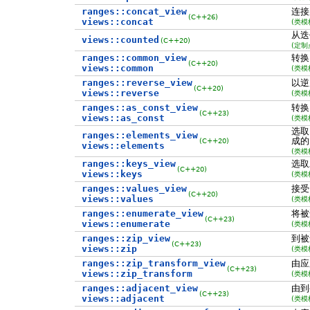
ranges::concat_view
连接
(C++26)
views::concat
(类模
从迭
views::counted
(C++20)
(定制
ranges::common_view
转
(C++20)
views::common
(类模
ranges::reverse_view
以逆
(C++20)
views::reverse
(类模
ranges::as_const_view
转
(C++23)
views::as_const
(类模
选
ranges::elements_view
成
(C++20)
views::elements
(类模
ranges::keys_view
选取
(C++20)
views::keys
(类模
ranges::values_view
接受
(C++20)
views::values
(类模
ranges::enumerate_view
将被
(C++23)
views::enumerate
(类模
ranges::zip_view
到被
(C++23)
views::zip
(类模
ranges::zip_transform_view
由应
(C++23)
views::zip_transform
(类模
ranges::adjacent_view
由到
(C++23)
views::adjacent
(类模