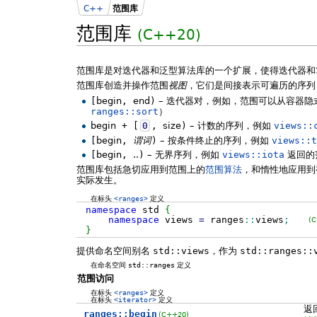
C++
范围库
范围库
(C++20)
范围库是对迭代器和泛型算法库的一个扩展，使得迭代器和
范围库创造并操作范围
视图
，它们是间接表示可遍历的序列
[
begin
,
end
)
– 迭代器对，例如，范围可以从容器
ranges::sort
）
begin
+
[
0
,
size
)
– 计数的序列，例如
views::
[
begin
,
谓词
)
– 按条件终止的序列，例如
views::
[
begin
,
..
)
– 无界序列，例如
views::iota
返回的
范围库包括急切应用到范围上的
范围算法
，和惰性地应用到
实际发生。
在标头
<ranges>
定义
namespace
std
{
namespace
views
=
ranges
::
views
;
(
}
提供命名空间别名
std::views
，作为
std::ranges::
在命名空间
std::ranges
定义
范围访问
在标头
<ranges>
定义
在标头
<iterator>
定义
返
ranges::begin
(C++20)