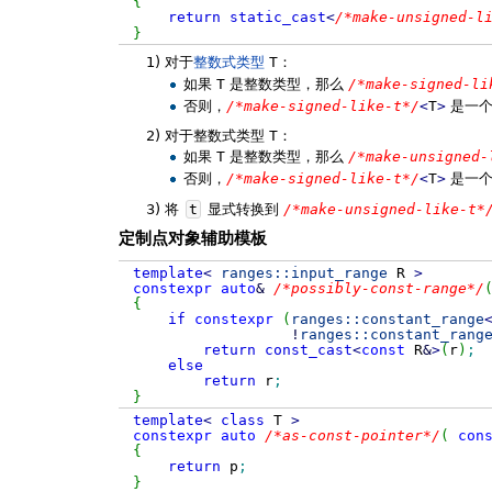
{
return
static_cast
<
/*make-unsigned-l
}
1)
对于
整数式类型
T
：
如果
T
是整数类型，那么
/*make-signed-li
否则，
/*make-signed-like-t*/
<
T
>
是一
2)
对于整数式类型
T
：
如果
T
是整数类型，那么
/*make-unsigned-
否则，
/*make-signed-like-t*/
<
T
>
是一
3)
将
t
显式转换到
/*make-unsigned-like-t*
定制点对象辅助模板
template
<
ranges::
input_range
R
>
constexpr
auto
&
/*possibly-const-range*/
{
if
constexpr
(
ranges::
constant_range
!
ranges::
constant_rang
return
const_cast
<
const
R
&
>
(
r
)
;
else
return
r
;
}
template
<
class
T
>
constexpr
auto
/*as-const-pointer*/
(
con
{
return
p
;
}