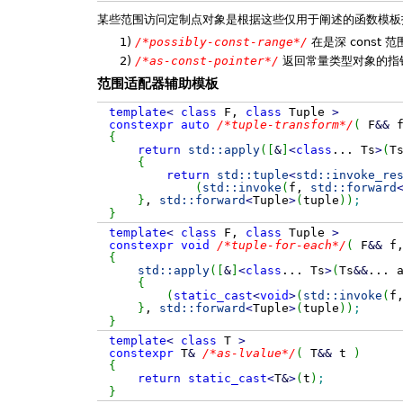
某些范围访问定制点对象是根据这些仅用于阐述的函数模板
1)
/*possibly-const-range*/
在是深 const 
2)
/*as-const-pointer*/
返回常量类型对象的指
范围适配器辅助模板
template
<
class
F,
class
Tuple
>
constexpr
auto
/*tuple-transform*/
(
F
&&
f
{
return
std::
apply
(
[
&
]
<
class
...
Ts
>
(
T
{
return
std::
tuple
<
std::
invoke_re
(
std::
invoke
(
f,
std::
forward
}
,
std::
forward
<
Tuple
>
(
tuple
)
)
;
}
template
<
class
F,
class
Tuple
>
constexpr
void
/*tuple-for-each*/
(
F
&&
f,
{
std::
apply
(
[
&
]
<
class
...
Ts
>
(
Ts
&&
...
{
(
static_cast
<
void
>
(
std::
invoke
(
f
}
,
std::
forward
<
Tuple
>
(
tuple
)
)
;
}
template
<
class
T
>
constexpr
T
&
/*as-lvalue*/
(
T
&&
t
)
{
return
static_cast
<
T
&
>
(
t
)
;
}