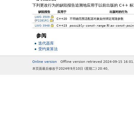
下列更改行为的缺陷报告追溯地应用于以前出版的 C++ 标
缺陷报告
应用于
出版时的行为
LWG 3509
C++20
不明确范围适配器对象如何绑定尾随参数
(
P2281R1
)
LWG 3948
C++23
possibly-const-range
和
as-const-poin
参阅
迭代器库
受约束算法
Online version
Offline version retrieved 2024-09-15 16:01
本页面最后修改于2024年9月10日 (星期二) 20:40。