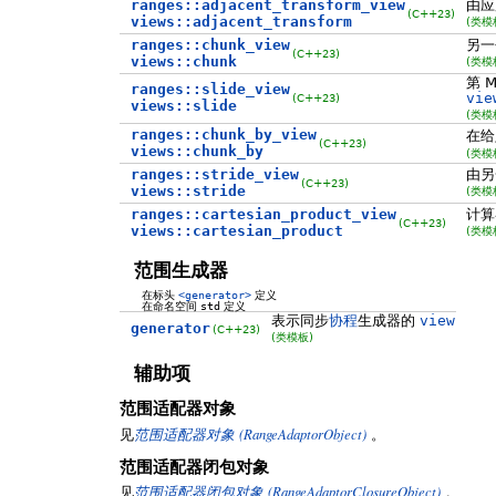
ranges::adjacent_transform_view
由应
(C++23)
views::adjacent_transform
(类模
ranges::chunk_view
另一
(C++23)
views::chunk
(类模
第 
ranges::slide_view
vie
(C++23)
views::slide
(类模
ranges::chunk_by_view
在给
(C++23)
views::chunk_by
(类模
ranges::stride_view
由
(C++23)
views::stride
(类模
ranges::cartesian_product_view
计算
(C++23)
views::cartesian_product
(类模
范围生成器
在标头
<generator>
定义
在命名空间
std
定义
表示同步
协程
生成器的
view
generator
(C++23)
(类模板)
辅助项
范围适配器对象
(RangeAdaptorObject)
见
范围适配器对象
。
范围适配器闭包对象
(RangeAdaptorClosureObject)
见
范围适配器闭包对象
。