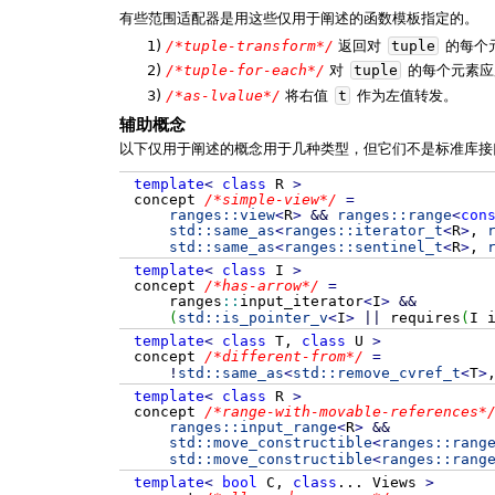
有些范围适配器是用这些仅用于阐述的函数模板指定的。
1)
/*tuple-transform*/
返回对
tuple
的每个
2)
/*tuple-for-each*/
对
tuple
的每个元素
3)
/*as-lvalue*/
将右值
t
作为左值转发。
辅助概念
以下仅用于阐述的概念用于几种类型，但它们不是标准库接
template
<
class
R
>
concept
/*simple-view*/
=
ranges::
view
<
R
>
&&
ranges::
range
<
con
std::
same_as
<
ranges::
iterator_t
<
R
>
,
std::
same_as
<
ranges::
sentinel_t
<
R
>
,
template
<
class
I
>
concept
/*has-arrow*/
=
ranges
::
input_iterator
<
I
>
&&
(
std::
is_pointer_v
<
I
>
||
requires
(
I 
template
<
class
T,
class
U
>
concept
/*different-from*/
=
!
std::
same_as
<
std::
remove_cvref_t
<
T
>
template
<
class
R
>
concept
/*range-with-movable-references*
ranges::
input_range
<
R
>
&&
std::
move_constructible
<
ranges::
rang
std::
move_constructible
<
ranges::
rang
template
<
bool
C,
class
...
Views
>