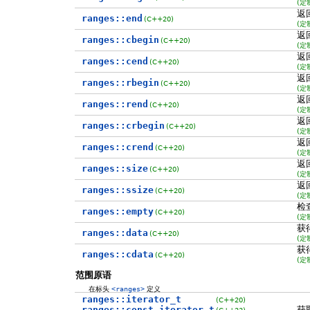
(定
返
ranges::end
(C++20)
(定
返
ranges::cbegin
(C++20)
(定
返
ranges::cend
(C++20)
(定
返
ranges::rbegin
(C++20)
(定
返
ranges::rend
(C++20)
(定
返
ranges::crbegin
(C++20)
(定
返
ranges::crend
(C++20)
(定
返
ranges::size
(C++20)
(定
返
ranges::ssize
(C++20)
(定
检
ranges::empty
(C++20)
(定
获
ranges::data
(C++20)
(定
获
ranges::cdata
(C++20)
(定
范围原语
在标头
<ranges>
定义
ranges::iterator_t
(C++20)
ranges::const_iterator_t
获
(C++23)