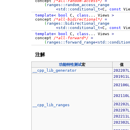
concept
/*all-random-access*/
=
(
ranges::
random_access_range
<
std::
conditional_t
<
C,
const
Vie
template
<
bool
C,
class
...
Views
>
concept
/*all-bidirectional*/
=
(
ranges::
bidirectional_range
<
std::
conditional_t
<
C,
const
Vie
template
<
bool
C,
class
...
Views
>
concept
/*all-forward*/
=
(
ranges::
forward_range
<
std::
conditio
注解
功能特性测试
宏
值
__cpp_lib_generator
202207L
201911L
202106L
202110L
202202L
__cpp_lib_ranges
202207L
202211L
202302L