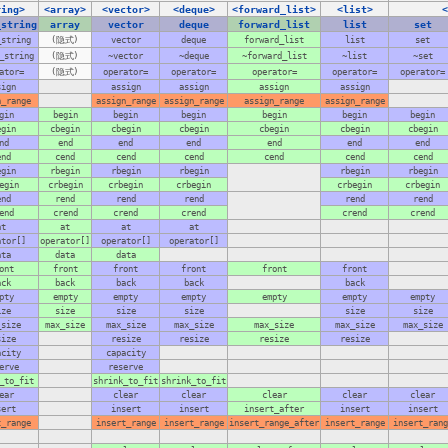
ring>
<array>
<vector>
<deque>
<forward_list>
<list>
<
_string
array
vector
deque
forward_list
list
set
_string
(隐式)
vector
deque
forward_list
list
set
_string
(隐式)
~vector
~deque
~forward_list
~list
~set
ator=
(隐式)
operator=
operator=
operator=
operator=
operator=
sign
assign
assign
assign
assign
n_range
assign_range
assign_range
assign_range
assign_range
gin
begin
begin
begin
begin
begin
begin
egin
cbegin
cbegin
cbegin
cbegin
cbegin
cbegin
nd
end
end
end
end
end
end
end
cend
cend
cend
cend
cend
cend
egin
rbegin
rbegin
rbegin
rbegin
rbegin
egin
crbegin
crbegin
crbegin
crbegin
crbegin
end
rend
rend
rend
rend
rend
end
crend
crend
crend
crend
crend
at
at
at
at
ator[]
operator[]
operator[]
operator[]
ata
data
data
ont
front
front
front
front
front
ack
back
back
back
back
pty
empty
empty
empty
empty
empty
empty
ize
size
size
size
size
size
_size
max_size
max_size
max_size
max_size
max_size
max_size
size
resize
resize
resize
resize
acity
capacity
erve
reserve
_to_fit
shrink_to_fit
shrink_to_fit
ear
clear
clear
clear
clear
clear
sert
insert
insert
insert_after
insert
insert
t_range
insert_range
insert_range
insert_range_after
insert_range
insert_rang