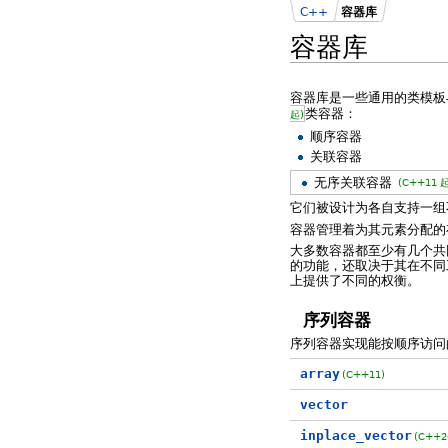
C++
容器库
容器库
容器库是一些通用的类模板
类容器：
起)
顺序容器
关联容器
无序关联容器
(C++11 起
它们被设计为各自支持一组
容器管理着为其元素分配的
大多数容器都至少有几个共
的功能，还取决于其在不同
上提供了不同的权衡。
序列容器
序列容器实现能按顺序访问
array
(C++11)
vector
inplace_vector
(C++2