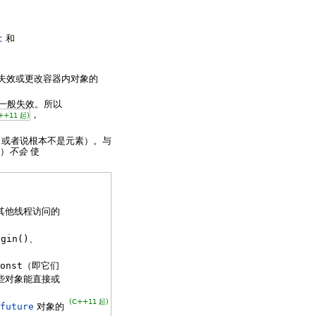
t
和
失效或更改容器内对象的
代器一般失效。所以
，
++11 起)
（或者说根本不是元素）。与
”）
不会
使
其他线程访问的
egin()
、
onst
（即它们
些对象能直接或
(C++11 起)
future
对象的