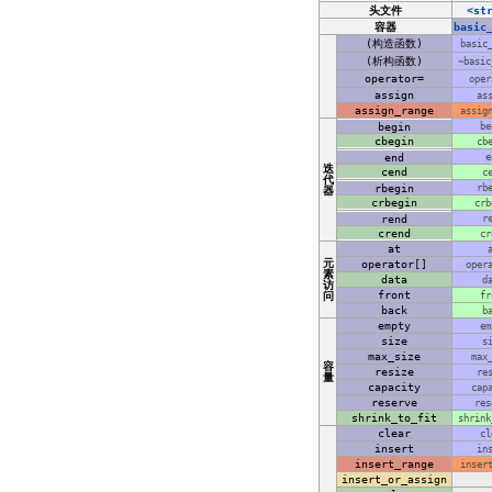
头文件
<st
容器
basic
(构造函数)
basic
(析构函数)
~basic
operator=
oper
assign
as
assign_range
assig
begin
be
cbegin
cb
end
e
迭
cend
c
代
rbegin
rb
器
crbegin
crb
rend
r
crend
cr
at
元
operator[]
oper
素
data
d
访
front
问
fr
back
b
empty
em
size
s
max_size
max
容
resize
re
量
capacity
cap
reserve
res
shrink_to_fit
shrink
clear
cl
insert
in
insert_range
inser
insert_or_assign