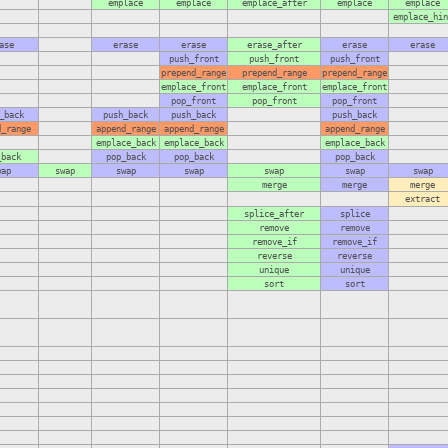
emplace
emplace
emplace_after
emplace
emplace
emplace_hin
ase
erase
erase
erase_after
erase
erase
push_front
push_front
push_front
prepend_range
prepend_range
prepend_range
emplace_front
emplace_front
emplace_front
pop_front
pop_front
pop_front
_back
push_back
push_back
push_back
d_range
append_range
append_range
append_range
emplace_back
emplace_back
emplace_back
_back
pop_back
pop_back
pop_back
wap
swap
swap
swap
swap
swap
swap
merge
merge
merge
extract
splice_after
splice
remove
remove
remove_if
remove_if
reverse
reverse
unique
unique
sort
sort