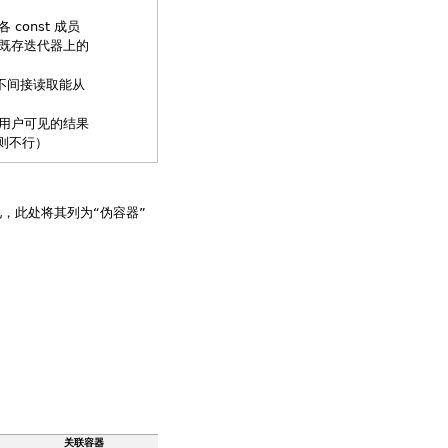
onst 成员
既存迭代器上的
不间接读取能从
改用户可见的结果
则不行）
，此处将其列为“伪容器”
关联容器
无序关联容