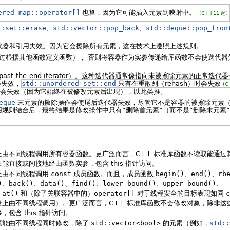
ered_map::operator[]
也算，因为它可能插入元素到映射中。
(C++11 起)
::set::erase
、
std::vector::pop_back
、
std::deque::pop_fron
代器和引用失效。因为它会擦除所有元素，这在技术上遵照上述规则。
过根据其他函数定义函数）， 否则将容器作为实参传递给库函数不会使迭代器
st-the-end iterator）。这种迭代器通常像指向未被擦除元素的正常迭
会失效，
std::unordered_set::end
只有在重散列（rehash）时会失效
(C
会失效（因为它始终在被修改元素后出现），以此类推。
eque
末元素的擦除操作
会
使尾后迭代器失效，尽管它不是容器的被擦除元素
规则结合后，最终结果是修改操作中只有“删除首元素”（而不是“删除末元素
。
上由不同线程调用所有容器函数。更广泛而言，C++ 标准库函数不读取能通过
能直接或间接地经由函数实参，包含 this 指针访问。
上由不同线程调用
const
成员函数。而且，成员函数
begin()
、
end()
、
rb
)
、
back()
、
data()
、
find()
、
lower_bound()
、
upper_bound()
、
、
at()
和（除了关联容器中的）
operator[]
对于线程安全的目标表现如同
c
器上由不同线程调用）。更广泛而言，C++ 标准库函数不会修改对象，除非这
包含 this 指针访问。
素能由不同线程同时修改，除了
std::vector<bool>
的元素（例如，
std::