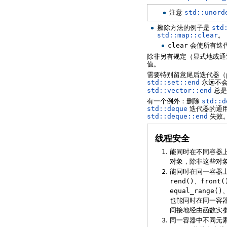
注意
std::unord
擦除方法的例子是
std
std::map::clear
。
clear
会使所有迭
除非另有规定（显式地或通
值。
需要特别留意尾后迭代器（pa
std::set::end
永远不
std::vector::end
总是
有一个例外：删除
std::d
std::deque
迭代器的通用
std::deque::end
失效
线程安全
能同时在不同容器
对象，除非这些对象
能同时在同一容器
rend()
、
front(
equal_range()
也能同时在同一容
间接地经由函数实参，
同一容器中不同元