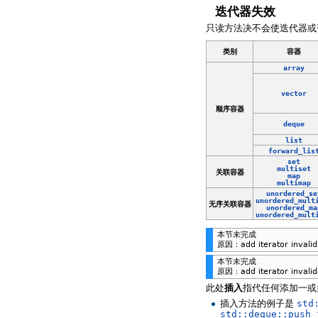
迭代器失效
只读方法决不会使迭代器或
类别
容器
array
vector
顺序容器
deque
list
forward_lis
set
multiset
关联容器
map
multimap
unordered_se
unordered_mult
无序关联容器
unordered_ma
unordered_mult
本节未完成
原因：add iterator invalida
本节未完成
原因：add iterator invali
此处
插入
指代任何添加一或
插入方法的例子是
std
std::deque::push_