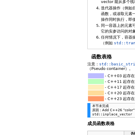
vector 能从多
迭代器操作（例如自
函数，或读取元素
操作同时执行，即
同一容器上的元素
它的实参访问的对
任何情况下，容器操
（例如
std::tra
函数表格
注意：
std::basic_str
（Pseudo container）。
- C++03 起存
- C++11 起存
- C++17 起存
- C++20 起存
- C++23 起存
本节未完成
原因：Add C++26 "color" a
std::inplace_vector
成员函数表格
伪