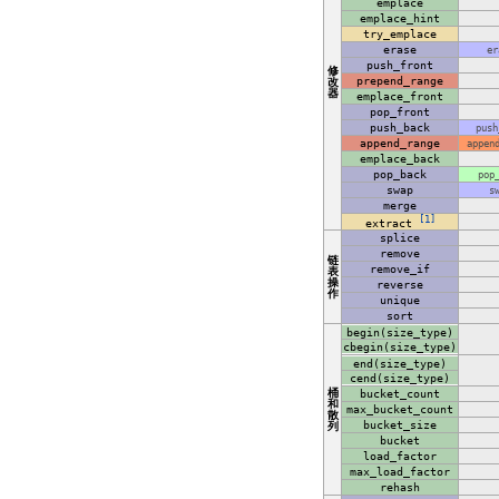
emplace
emplace_hint
try_emplace
erase
er
push_front
修
prepend_range
改
器
emplace_front
pop_front
push_back
push
append_range
appen
emplace_back
pop_back
pop
swap
s
merge
[1]
extract
splice
remove
链
remove_if
表
操
reverse
作
unique
sort
begin(size_type)
cbegin(size_type)
end(size_type)
cend(size_type)
桶
bucket_count
和
max_bucket_count
散
bucket_size
列
bucket
load_factor
max_load_factor
rehash