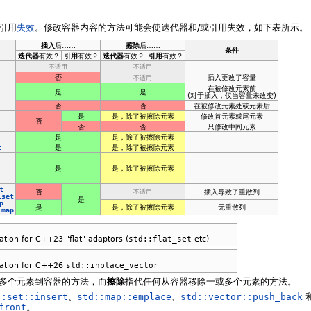
引用
失效
。修改容器内容的方法可能会使迭代器和/或引用失效，如下表所示。
插入
后……
擦除
后……
条件
迭代器
有效？
引用
有效？
迭代器
有效？
引用
有效？
不适用
不适用
否
插入更改了容量
不适用
在被修改元素前
是
是
(对于插入，仅当容量未改变)
否
否
在被修改元素处或元素后
是
是，除了被擦除元素
修改首元素或尾元素
否
否
否
只修改中间元素
是
是，除了被擦除元素
t
是
是，除了被擦除元素
是
是，除了被擦除元素
t
否
插入导致了重散列
不适用
iset
是
p
是
是，除了被擦除元素
无重散列
imap
tion for C++23 "flat" adaptors (
std::flat_set
etc)
dation for C++26
std::inplace_vector
多个元素到容器的方法，而
擦除
指代任何从容器移除一或多个元素的方法。
::set::insert
、
std::map::emplace
、
std::vector::push_back
front
。