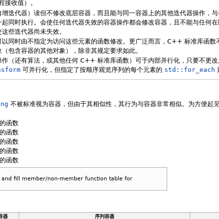
个线程接收值）。
增迭代器）读但不修改底层容器，而且能与同一容器上的其他迭代器操作，与各 c
一起同时执行。会使任何迭代器失效的容器操作都会修改容器，且不能与任何在
使这些迭代器尚未失效。
可以同时由不指定为访问这些元素的函数修改。更广泛而言，C++ 标准库函数
象（包含容器的其他对象），除非其规定要求如此。
作（还有算法，或其他任何 C++ 标准库函数）可于内部并行化，只要不更
nsform
可并行化，但指定了按顺序观览序列的每个元素的
std::for_each
ing
不被标准视为容器，但由于其相似性，其行为与容器非常相似。为方便起见
在的函数
在的函数
在的函数
在的函数
在的函数
nd fill member/non-member function table for
容器
序列容器