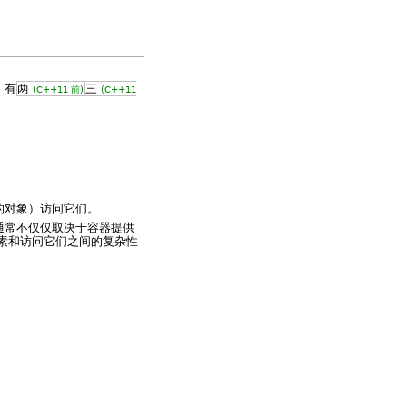
。有
两
三
(C++11 前)
(C++11
的对象）访问它们。
通常不仅仅取决于容器提供
素和访问它们之间的复杂性