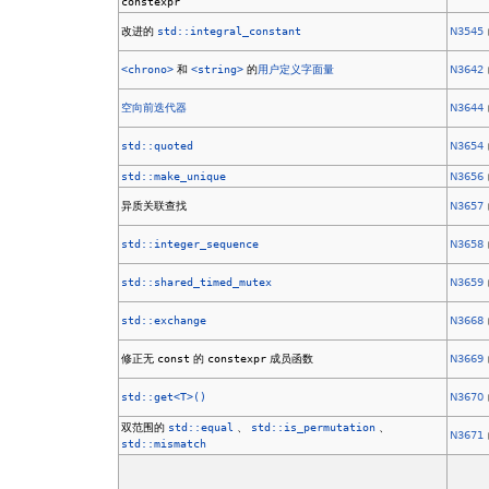
constexpr
改进的
std::integral_constant
N3545
<chrono>
和
<string>
的
用户定义字面量
N3642
空向前迭代器
N3644
std::quoted
N3654
std::make_unique
N3656
异质关联查找
N3657
std::integer_sequence
N3658
std::shared_timed_mutex
N3659
std::exchange
N3668
修正无
const
的
constexpr
成员函数
N3669
std::get<T>()
N3670
双范围的
std::equal
、
std::is_permutation
、
N3671
std::mismatch