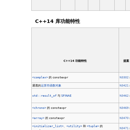
C++14 库功能特性
C++14 功能特性
提案
<complex>
的
constexpr
N3302
通透的
运算符函数对象
N3421
std::result_of
与
SFINAE
N3462
<chrono>
的
constexpr
N3469
<array>
的
constexpr
N3470
<initializer_list>
、
<utility>
和
<tuple>
的
N3471