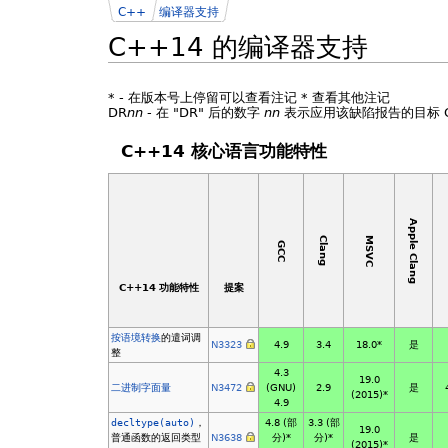
C++
编译器支持
C++14 的编译器支持
*
- 在版本号上停留可以查看注记
*
查看其他注记
DR
nn
- 在 "DR" 后的数字
nn
表示应用该缺陷报告的目标 C+
C++14 核心语言功能特性
Apple Clang
MSVC
Clang
GCC
C++14 功能特性
提案
按语境转换
的遣词调
N3323
4.9
3.4
18.0*
是
整
4.3
19.0
二进制字面量
N3472
(GNU)
2.9
是
(2015)*
4.9
decltype(auto)
，
4.8
(部
3.3
(部
19.0
普通函数的返回类型
N3638
分)*
分)*
是
(2015)*