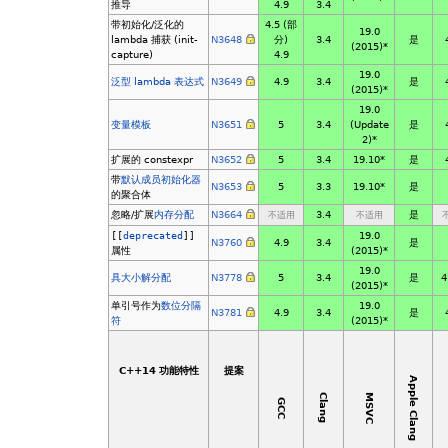
推导
4.9
3.4
带初始化/泛化的
4.5 (部
19.0
lambda 捕获 (init-
N3648
分)
3.4
是
(2015)*
capture)
4.9
19.0
泛型 lambda 表达式
N3649
4.9
3.4
是
(2015)*
19.0
变量模板
N3651
5
3.4
(Update
是
2)*
扩展的 constexpr
N3652
5
3.4
19.10*
是
带
默认成员初始化器
N3653
5
3.3
19.10*
是
的聚合体
忽略/扩展
内存分配
N3664
3.4
是
不适用
不适用
[[
deprecated
]]
19.0
N3760
4.9
3.4
是
属性
(2015)*
19.0
具大小解分配
N3778
5
3.4
是
4
(2015)*
单引号作为
数位分隔
19.0
N3781
4.9
3.4
是
符
(2015)*
C++14 功能特性
提案
Apple Clang
MSVC
Clang
GCC