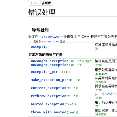
C++
诊断库
错误处理
异常处理
头文件
<exception>
提供数个与 C++ 程序中异常处理
在标头
<exception>
定义
标准库组件抛
exception
(类)
异常对象的捕获与存储
uncaught_exception
检查当前是否
(
C++20 中移除*
)
uncaught_exceptions
(函数)
(C++17)
用于处理异常
exception_ptr
(C++11)
(typedef)
从异常对象创
make_exception_ptr
(C++11)
(函数模板)
捕获当前异常
current_exception
(C++11)
(函数)
从一个
std::
rethrow_exception
(C++11)
(函数)
用于捕获并存
nested_exception
(C++11)
(类)
抛出实参，带
throw_with_nested
(C++11)
(函数模板)