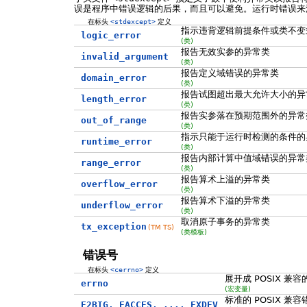
误是程序中错误逻辑的后果，而且可以避免。运行时错误来
在标头
<stdexcept>
定义
指示违背逻辑前提条件或类不变
logic_error
(类)
报告无效实参的异常类
invalid_argument
(类)
报告定义域错误的异常类
domain_error
(类)
报告试图超出最大允许大小的异
length_error
(类)
报告实参落在预期范围外的异常
out_of_range
(类)
指示只能于运行时检测的条件的
runtime_error
(类)
报告内部计算中值域错误的异常
range_error
(类)
报告算术上溢的异常类
overflow_error
(类)
报告算术下溢的异常类
underflow_error
(类)
取消原子事务的异常类
tx_exception
(TM TS)
(类模板)
错误号
在标头
<cerrno>
定义
展开成 POSIX 
errno
(宏变量)
标准的 POSIX 兼
E2BIG, EACCES, ..., EXDEV