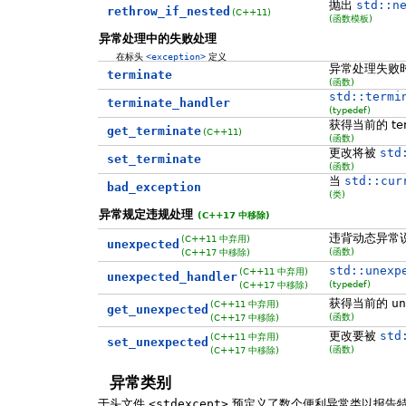
抛出
std::n
rethrow_if_nested
(C++11)
(函数模板)
异常处理中的失败处理
在标头
<exception>
定义
异常处理失败
terminate
(函数)
std::termi
terminate_handler
(typedef)
获得当前的 term
get_terminate
(C++11)
(函数)
更改将被
std
set_terminate
(函数)
当
std::cur
bad_exception
(类)
异常规定违规处理
(C++17 中移除)
违背动态异常
(C++11 中弃用)
unexpected
(函数)
(C++17 中移除)
std::unexp
(C++11 中弃用)
unexpected_handler
(typedef)
(C++17 中移除)
获得当前的
un
(C++11 中弃用)
get_unexpected
(函数)
(C++17 中移除)
更改要被
std
(C++11 中弃用)
set_unexpected
(函数)
(C++17 中移除)
异常类别
于头文件
<stdexcept>
预定义了数个便利异常类以报告