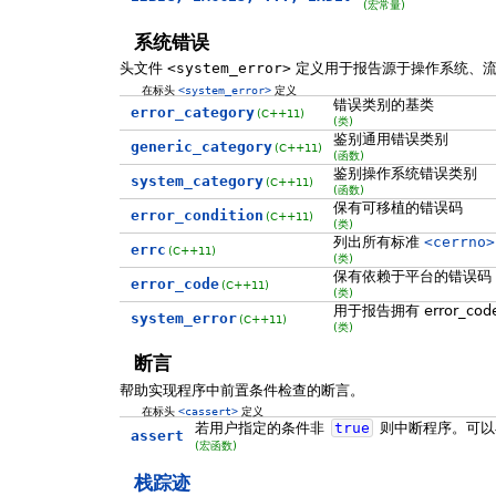
(宏常量)
系统错误
头文件
<system_error>
定义用于报告源于操作系统、流 
在标头
<system_error>
定义
错误类别的基类
error_category
(C++11)
(类)
鉴别通用错误类别
generic_category
(C++11)
(函数)
鉴别操作系统错误类别
system_category
(C++11)
(函数)
保有可移植的错误码
error_condition
(C++11)
(类)
列出所有标准
<cerrno>
errc
(C++11)
(类)
保有依赖于平台的错误码
error_code
(C++11)
(类)
用于报告拥有 error_c
system_error
(C++11)
(类)
断言
帮助实现程序中前置条件检查的断言。
在标头
<cassert>
定义
若用户指定的条件非
true
则中断程序。可以
assert
(宏函数)
栈踪迹