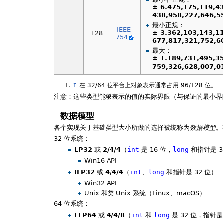
± 6.475,175,119,4
438,958,227,646,55
最小正规：
IEEE-
± 3.362,103,143,1
128
754
677,817,321,752,60
最大：
± 1.189,731,495,3
759,326,628,007,01
↑
在 32/64 位平台上对象表示通常占用 96/128 位。
注意：这些类型能够表示的值的实际界限（与保证的最小
数据模型
各个实现关于基础类型大小所做的选择被统称为
数据模型
。
32 位系统：
LP32
或
2/4/4
（
int
是 16 位，
long
和指针是 3
Win16 API
ILP32
或
4/4/4
（
int
、
long
和指针是 32 位）
Win32 API
Unix 和类 Unix 系统（Linux、macOS）
64 位系统：
LLP64
或
4/4/8
（
int
和
long
是 32 位，指针是