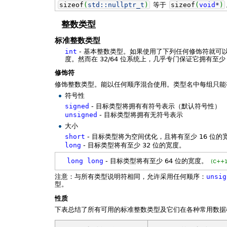
sizeof
(
std::
nullptr_t
)
等于
sizeof
(
void
*
)
整数类型
标准整数类型
int
- 基本整数类型。如果使用了下列任何修饰符就可
度。然而在 32/64 位系统上，几乎专门保证它拥有至少
修饰符
修饰整数类型。能以任何顺序混合使用。类型名中每组只能
符号性
signed
- 目标类型将拥有有符号表示（默认符号性）
unsigned
- 目标类型将拥有无符号表示
大小
short
- 目标类型将为空间优化，且将有至少 16 位的
long
- 目标类型将有至少 32 位的宽度。
long
long
- 目标类型将有至少 64 位的宽度。
(C++1
注意：与所有类型说明符相同，允许采用任何顺序：
unsig
型。
性质
下表总结了所有可用的标准整数类型及它们在各种常用数据