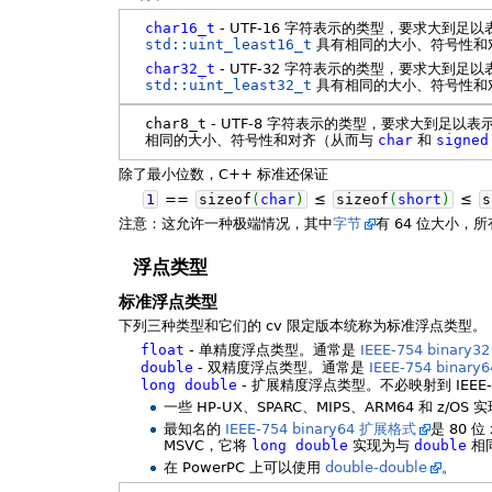
char16_t
- UTF-16 字符表示的类型，要求大到足以表
std::uint_least16_t
具有相同的大小、符号性和
char32_t
- UTF-32 字符表示的类型，要求大到足以表
std::uint_least32_t
具有相同的大小、符号性和
char8_t
- UTF-8 字符表示的类型，要求大到足以表示
相同的大小、符号性和对齐（从而与
char
和
signed
除了最小位数，C++ 标准还保证
1
==
sizeof
(
char
)
≤
sizeof
(
short
)
≤
s
注意：这允许一种极端情况，其中
字节
有 64 位大小，
浮点类型
标准浮点类型
下列三种类型和它们的 cv 限定版本统称为标准浮点类型。
float
- 单精度浮点类型。通常是
IEEE-754 binary3
double
- 双精度浮点类型。通常是
IEEE-754 binary
long
double
- 扩展精度浮点类型。不必映射到 IEEE
一些 HP-UX、SPARC、MIPS、ARM64 和 z/OS
最知名的
IEEE-754 binary64 扩展格式
是 80 
MSVC，它将
long
double
实现为与
double
相同
在 PowerPC 上可以使用
double-double
。