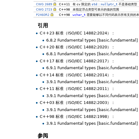
CWG 2689
C++11
有 cv 限定的
std::nullptr_t
不是基础类型
CWG 2723
C++98
未指定浮点类型可表示的值的范围
P2460R2
C++98
wchar_t
需要能够以不同代码表示所有支持的本
引用
C++23 标准（ISO/IEC 14882:2024）：
6.8.2 Fundamental types [basic.fundamental]
C++20 标准（ISO/IEC 14882:2020）：
6.8.1 Fundamental types [basic.fundamental]
C++17 标准（ISO/IEC 14882:2017）：
6.9.1 Fundamental types [basic.fundamental]
C++14 标准（ISO/IEC 14882:2014）：
3.9.1 Fundamental types [basic.fundamental]
C++11 标准（ISO/IEC 14882:2011）：
3.9.1 Fundamental types [basic.fundamental]
C++03 标准（ISO/IEC 14882:2003）：
3.9.1 Fundamental types [basic.fundamental]
C++98 标准（ISO/IEC 14882:1998）：
3.9.1 Fundamental types [basic.fundamental]
参阅