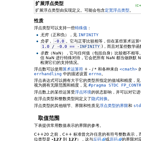
扩展浮点类型
(C
扩展浮点类型由实现定义。可能会包含
定宽浮点类型
。
性质
浮点类型可以支持一些
特殊值
：
无穷
（正和负），见
INFINITY
负零
，
-
0.0
。它与正零比较相等，但在某些算术运算
1.0
/
-
0.0
==
-
INFINITY
)，而且对某些数学
非数
（NaN），它与任何值（包括自身）比较都不相等
信 NaN 进行特殊对待，它会把所有 NaN 都当做静默 
检测它们的支持情况。
浮点数可以使用
算术运算符
+ - / * 和各种来自
<cmath>
errhandling
中的描述设置
errno
。
浮点表达式可以拥有大于它的类型所指定的值域和精度，
视为拥有无限范围和精度，见
#pragma STDC FP_CONT
浮点数上的某些运算受
浮点环境
的状态影响，并可以对它进
在浮点类型和整数类型间定义了
隐式转换
。
浮点类型的其他细节、界限和性质见
浮点类型的界限
和
std
取值范围
下表提供常用数值表示的界限的参考。
C++20 之前，C++ 标准曾允许任意的有符号整数表示，
位类型是
-127
到
127
），这与
反码
或
原码
的界限对