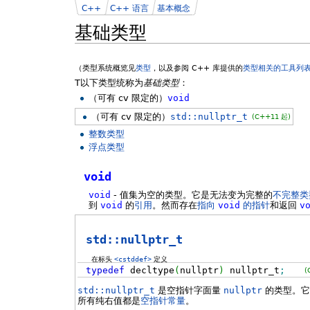
C++
C++ 语言
基本概念
基础类型
（类型系统概览见
类型
，以及参阅 C++ 库提供的
类型相关的工具列
T以下类型统称为
基础类型
：
（可有 cv 限定的）
void
（可有 cv 限定的）
std::nullptr_t
(C++11 起)
整数类型
浮点类型
void
void
- 值集为空的类型。它是无法变为完整的
不完整类
到
void
的
引用
。然而存在
指向
void
的指针
和返回
v
std::nullptr_t
在标头
<cstddef>
定义
typedef
decltype
(
nullptr
)
nullptr_t
;
(
std::nullptr_t
是空指针字面量
nullptr
的类型。它
所有纯右值都是
空指针常量
。