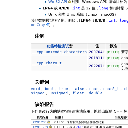
Win32 API
(也叫 Windows API) 编译目标
LP64
或
4/8/8
（
int
是 32 位，
long
和指针是 6
Unix 和类 Unix 系统（Linux、macOS）
其他数据模型很罕见。例如，
ILP64
（
8/8/8
：
int
、
lon
on Cray
）。
注解
功能特性测试
宏
值
标准
__cpp_unicode_characters
200704L
新字
(C++11)
201811L
cha
(C++20)
__cpp_char8_t
cha
202207L
(C++23)
(un
关键词
void
，
bool
，
true
，
false
，
char
，
char8_t
，
c
signed
，
unsigned
，
float
，
double
缺陷报告
下列更改行为的缺陷报告追溯地应用于以前出版的 C++ 标
缺陷报告
应用于
出版时的
CWG 238
C++98
未指明浮点实现会受哪些约束
CWG 1759
C++11
不保证
char
能表示 UTF-8 代码单元 0x80