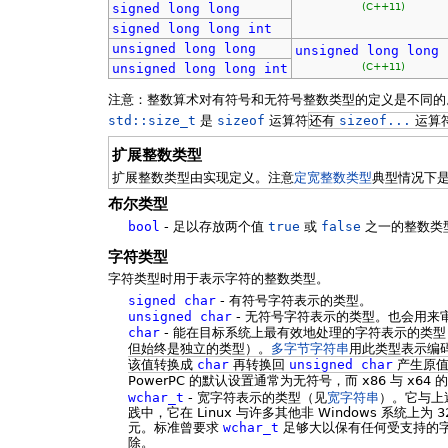
(C++11)
signed
long
long
signed
long
long
int
unsigned
long
long
unsigned
long
long
(C++11)
unsigned
long
long
int
注意：整数算术对有符号和无符号整数类型的定义是不同的
std::size_t
是
sizeof
运算符
还有
sizeof...
运算
扩展整数类型
扩展整数类型由实现定义。注意
定宽整数类型
典型情况下
布尔类型
bool
- 足以存放两个值
true
或
false
之一的整数类
字符类型
字符类型时用于表示字符的整数类型。
signed
char
- 有符号字符表示的类型。
unsigned
char
- 无符号字符表示的类型。也会用来
char
- 能在目标系统上最有效地处理的字符表示的类
但始终是独立的类型）。
多字节字符串
用此类型表示编
该值转换成
char
再转换回
unsigned
char
产生原
PowerPC 的默认设置通常为无符号，而 x86 与 x6
wchar_t
- 宽字符表示的类型（见
宽字符串
）。它与上
践中，它在 Linux 与许多其他非 Windows 系统上为 32
元。标准曾要求
wchar_t
足够大以保有任何受支持的字符
除。