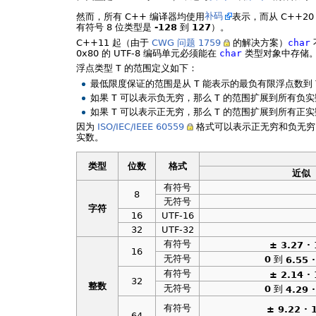
然而，所有 C++ 编译器均使用
补码
表示，而从 C++
有符号 8 位类型是
-128
到
127
）。
C++11 起（由于
CWG 问题 1759
的解决方案）
char
0x80 的 UTF-8 编码单元必须能在
char
类型对象中存储
浮点类型
T
的范围定义如下：
最低限度保证的范围是从
T
能表示的最负有限浮点数到
如果
T
可以表示负无穷，那么
T
的范围扩展到所有负实
如果
T
可以表示正无穷，那么
T
的范围扩展到所有正实
因为
ISO/IEC/IEEE 60559
格式可以表示正无穷和负无穷，所以
实数。
类型
位数
格式
近似
有符号
8
无符号
字符
16
UTF-16
32
UTF-32
有符号
± 3.27 ·
16
无符号
0
到
6.55 
有符号
± 2.14 ·
32
整数
无符号
0
到
4.29 
有符号
± 9.22 · 
64