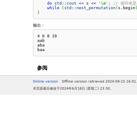
do
std::
cout
<<
 s 
<<
'
\n
'
;
// 循环体
while
(
std::
next_permutation
(
s.
begin
}
输出：
4 6 8 10

aab

aba

baa
参阅
Online version
Offline version retrieved 2024-09-15 16:01
本页面最后修改于2024年6月18日 (星期二) 23:30。