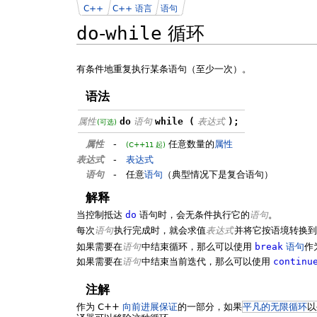
C++
C++ 语言
语句
do
-
while
循环
有条件地重复执行某条语句（至少一次）。
语法
属性
do
语句
while (
表达式
);
(可选)
属性
-
任意数量的
属性
(C++11 起)
表达式
-
表达式
语句
-
任意
语句
（典型情况下是复合语句）
解释
当控制抵达
do
语句时，会无条件执行它的
语句
。
每次
语句
执行完成时，就会求值
表达式
并将它按语境转换
如果需要在
语句
中结束循环，那么可以使用
break
语句
作
如果需要在
语句
中结束当前迭代，那么可以使用
continu
注解
作为 C++
向前进展保证
的一部分，如果
平凡的无限循环
以