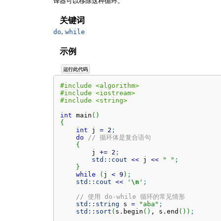
译器可以移除这种循环。
关键词
do
,
while
示例
运行此代码
#include <algorithm>
#include <iostream>
#include <string>
int
 main
(
)
{
int
 j 
=
2
;
do
// 循环体是复合语句
{
        j 
+
=
2
;
std::
cout
<<
 j 
<<
" "
;
}
while
(
j 
<
9
)
;
std::
cout
<<
'
\n
'
;
// 使用 do-while 循环的常见情形
std::
string
 s 
=
"aba"
;
std::
sort
(
s.
begin
(
)
, s.
end
(
)
)
;