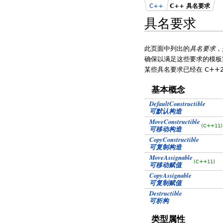
C++
C++ 具名要求
具名要求
此页面中列出的
具名要求
，
确保以满足这些要求的模板
某些具名要求已经在 C++2
基本概念
DefaultConstructible
可默认构造
MoveConstructible
(C++11)
可移动构造
CopyConstructible
可复制构造
MoveAssignable
(C++11)
可移动赋值
CopyAssignable
可复制赋值
Destructible
可析构
类型属性