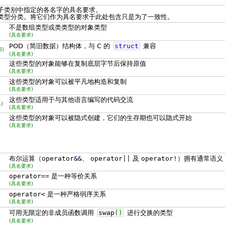
子类别中指定的各名字的具名要求。
类型分类。将它们作为具名要求于此处包含只是为了一致性。
不是数组类型或类类型的对象类型
(具名要求)
POD（简旧数据）结构体，与 C 的
struct
兼容
用)
(具名要求)
这些类型的对象能够在复制底层字节后保持原值
(具名要求)
这些类型的对象可以被平凡地构造和复制
(具名要求)
这些类型适用于与其他语言编写的代码交流
)
(具名要求)
这些类型的对象可以被隐式创建，它们的生存期也可以隐式开始
(具名要求)
布尔运算（
operator
&&
、
operator
||
及
operator
!
）拥有通常语义
(具名要求)
operator==
是一种等价关系
(具名要求)
operator<
是一种严格弱序关系
(具名要求)
可用无限定的非成员函数调用
swap
(
)
进行交换的类型
(具名要求)