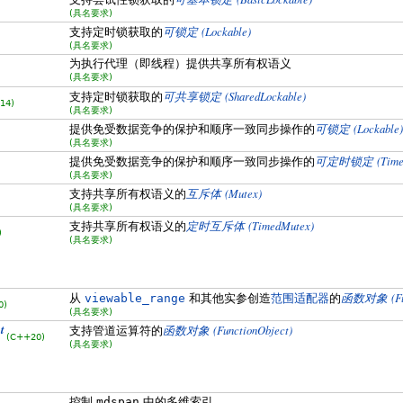
(具名要求)
(Lockable)
支持定时锁获取的
可锁定
(具名要求)
为执行代理（即线程）提供共享所有权语义
(具名要求)
(SharedLockable)
支持定时锁获取的
可共享锁定
14)
(具名要求)
(Lockable)
提供免受数据竞争的保护和顺序一致同步操作的
可锁定
(具名要求)
(Time
提供免受数据竞争的保护和顺序一致同步操作的
可定时锁定
(具名要求)
(Mutex)
支持共享所有权语义的
互斥体
(具名要求)
(TimedMutex)
支持共享所有权语义的
定时互斥体
)
(具名要求)
(F
从
viewable_range
和其他实参创造
范围适配器
的
函数对象
0)
(具名要求)
t
(FunctionObject)
支持管道运算符的
函数对象
(C++20)
(具名要求)
控制
mdspan
中的多维索引