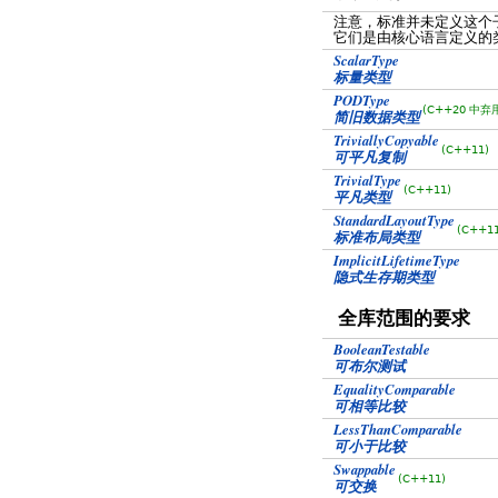
注意，标准并未定义这个
它们是由核心语言定义的
ScalarType
标量类型
PODType
(C++20 中弃
简旧数据类型
TriviallyCopyable
(C++11)
可平凡复制
TrivialType
(C++11)
平凡类型
StandardLayoutType
(C++11
标准布局类型
ImplicitLifetimeType
隐式生存期类型
全库范围的要求
BooleanTestable
可布尔测试
EqualityComparable
可相等比较
LessThanComparable
可小于比较
Swappable
(C++11)
可交换