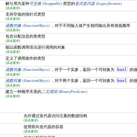
(Swappable)
(LegacyIterator)
解引用为某种
可交换
类型的
老式迭代器
(具名要求)
支持空值的指针式类型
(具名要求)
(FunctionObject)
函数对象
，对于不同输入值产生相同输出具有很低概率
(具名要求)
包含分配信息的类类型
(具名要求)
能以函数调用语法进行调用的对象
(具名要求)
定义了调用操作的类型
(具名要求)
(FunctionObject)
函数对象
，对于一个实参，返回一个可转换为
bool
的值
(具名要求)
(FunctionObject)
函数对象
，对于两个实参，返回一个可转换为
bool
的值
(具名要求)
(BinaryPredicate)
建立一种顺序关系的
二元谓词
(具名要求)
允许通过迭代器访问元素的数据结构
(具名要求)
使用双向迭代器的容器
(具名要求)