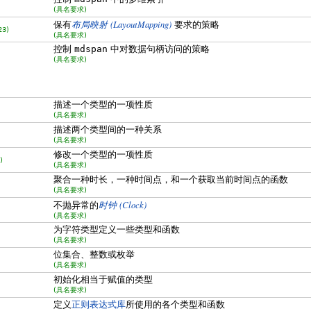
(具名要求)
(LayoutMapping)
保有
布局映射
要求的策略
23)
(具名要求)
控制
mdspan
中对数据句柄访问的策略
(具名要求)
描述一个类型的一项性质
(具名要求)
描述两个类型间的一种关系
(具名要求)
修改一个类型的一项性质
)
(具名要求)
聚合一种时长，一种时间点，和一个获取当前时间点的函数
(具名要求)
(Clock)
不抛异常的
时钟
(具名要求)
为字符类型定义一些类型和函数
(具名要求)
位集合、整数或枚举
(具名要求)
初始化相当于赋值的类型
(具名要求)
定义
正则表达式库
所使用的各个类型和函数