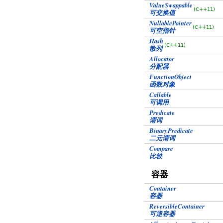
ValueSwappable
(C++11)
可交换值
NullablePointer
(C++11)
可空指针
Hash
(C++11)
散列
Allocator
分配器
FunctionObject
函数对象
Callable
可调用
Predicate
谓词
BinaryPredicate
二元谓词
Compare
比较
容器
Container
容器
ReversibleContainer
可逆容器