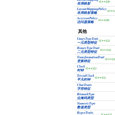
(C++23)
布局映射
LayoutMappingPolicy
(C++
布局映射策略
AccessorPolicy
(C++23)
访问器策略
其他
UnaryTypeTrait
(C++11)
一元类型特征
BinaryTypeTrait
(C++11)
二元类型特征
TransformationTrait
(C++11
变换特征
Clock
(C++11)
时钟
TrivialClock
(C++11)
平凡时钟
CharTraits
字符特征
BitmaskType
位掩码类型
NumericType
数值类型
RegexTraits
(C++11)