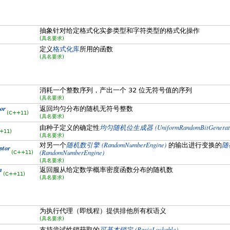
抽象针对给定格式化实参类型和字符类型的格式化操作
(具名要求)
定义
格式化库
所用的函数
(具名要求)
消耗一个整数序列，产出一个 32 位无符号值的序列
(具名要求)
or
返回均匀分布的随机无符号整数
(C++11)
(具名要求)
(UniformRandomBitGenerat
由种子定义的确定性
均匀随机位生成器
+11)
(具名要求)
(RandomNumberEngine)
对另一个
随机数引擎
的输出进行变换的
随
tor
(RandomNumberEngine)
(C++11)
(具名要求)
n
返回服从给定数学概率密度函数分布的随机数
(C++11)
(具名要求)
为执行代理（即线程）提供排他所有权语义
(具名要求)
(BasicLockable)
支持尝试性锁获取的
可基本锁定