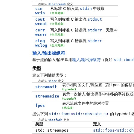
在标头
<iostream>
定义
cin
从标准 C 输入流
stdin
中读取
wcin
(全局对象)
cout
写入到标准 C 输出流
stdout
wcout
(全局对象)
cerr
写入到标准 C 错误流
stderr
，无缓冲
wcerr
(全局对象)
clog
写入到标准 C 错误流
stderr
wclog
(全局对象)
输入/输出操纵符
基于流的输入/输出库用
输入/输出操纵符
（例如
std::boo
类型
定义下列辅助类型：
在标头
<ios>
定义
表示相对的文件/流位置（距 fpos 的
streamoff
(typedef)
表示一次输入/输出操作中转移的字符数或
streamsize
(typedef)
表示流或文件中的绝对位置
fpos
(类模板)
提供下列
std::
fpos
<
std::
mbstate_t
>
的 typedef
在标头
<iosfwd>
定义
类型
定义
std::streampos
std::
fpos
<
std::
ch