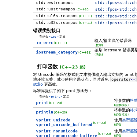
std::wstreampos
std::
fpos
<
std::
ch
std::u8streampos
std::
fpos
<
std::
ch
(C++20)
std::u16streampos
std::
fpos
<
std::
ch
(C++11)
std::u32streampos
std::
fpos
<
std::
ch
(C++11)
错误类别接口
在标头
<ios>
定义
输入/输出流的错误码
io_errc
(C++11)
(枚举)
鉴别 iostream 错误类
iostream_category
(C++11)
(函数)
打印函数
(C++23 起)
对 Unicode 编码的格式化文本提供输入输出支持的 prin
地环境无关；减少使用全局状态，同时避免
operator
<<
stdio
更高效。
标准库提供了如下 print 族函数：
在标头
<print>
定义
将参数的
格
print
(C++23)
(函数模板)
将参数的
格
println
(C++23)
(函数模板)
vprint_unicode
使用
类型擦
(C++23)
vprint_unicode_buffered
(函数)
vprint_nonunicode
使用
类型擦
(C++23)
vprint_nonunicode_buffere
(函数)