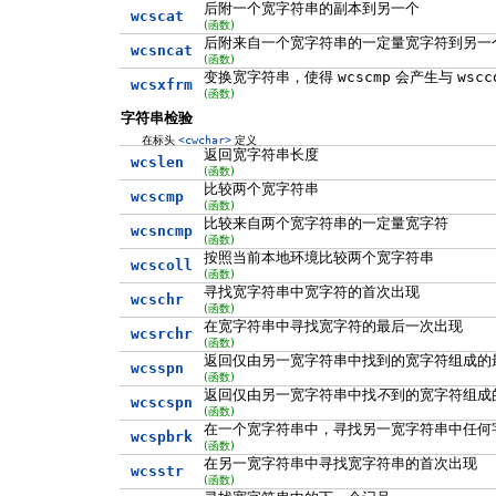
后附一个宽字符串的副本到另一个
wcscat
(函数)
后附来自一个宽字符串的一定量宽字符到另一
wcsncat
(函数)
变换宽字符串，使得
wcscmp
会产生与
wscc
wcsxfrm
(函数)
字符串检验
在标头
<cwchar>
定义
返回宽字符串长度
wcslen
(函数)
比较两个宽字符串
wcscmp
(函数)
比较来自两个宽字符串的一定量宽字符
wcsncmp
(函数)
按照当前本地环境比较两个宽字符串
wcscoll
(函数)
寻找宽字符串中宽字符的首次出现
wcschr
(函数)
在宽字符串中寻找宽字符的最后一次出现
wcsrchr
(函数)
返回仅由另一宽字符串中找到的宽字符组成的
wcsspn
(函数)
返回仅由另一宽字符串中找
不
到的宽字符组成
wcscspn
(函数)
在一个宽字符串中，寻找另一宽字符串中任何
wcspbrk
(函数)
在另一宽字符串中寻找宽字符串的首次出现
wcsstr
(函数)