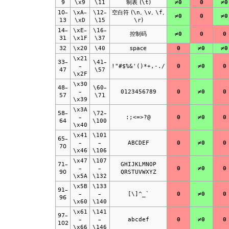
9
\x9
\11
制表 (
\t
)
≠0
0
≠0
10–
\xA
–
\12
–
空白符 (
\n
,
\v
,
\f
,
≠0
0
≠0
13
\xD
\15
\r
)
14–
\xE
–
\16
–
控制码
≠0
0
0
31
\x1F
\37
32
\x20
\40
space
0
≠0
≠0
\x21
33–
\41
–
–
!"#$%&'()*+,-./
0
≠0
0
47
\57
\x2F
\x30
48–
\60
–
–
0123456789
0
≠0
0
57
\71
\x39
\x3A
58–
\72
–
–
:;<=>?@
0
≠0
0
64
\100
\x40
\x41
\101
65–
–
–
ABCDEF
0
≠0
0
70
\x46
\106
\x47
\107
71–
GHIJKLMNOP
–
–
0
≠0
0
90
QRSTUVWXYZ
\x5A
\132
\x5B
\133
91–
–
–
[\]^_`
0
≠0
0
96
\x60
\140
\x61
\141
97–
–
–
abcdef
0
≠0
0
102
\x66
\146