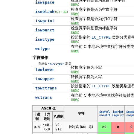
检查宽字符是否为空白间隔字符
iswspace
(函数)
检查宽字符是否为空白字符
iswblank
(C++11)
(函数)
检查宽字符是否为打印字符
iswprint
(函数)
检查宽字符是否为标点字符
iswpunct
(函数)
按照指定的
LC_CTYPE
类别分类宽
iswctype
(函数)
在当前 C 本地环境中查找字符分类
wctype
(函数)
字符操作
在标头
<cwctype>
定义
转换宽字符为小写
towlower
(函数)
转换宽字符为大写
towupper
(函数)
按照指定的
LC_CTYPE
映射类别进
towctrans
(函数)
在当前 C 本地环境中查找字符映射
wctrans
(函数)
ASCII 值
iscntrl
isprint
isspa
字符
十进
十六
iswcntrl
iswprint
iswsp
八进制
制
进制
\x0
–
\0
–
0–8
控制码 (
NUL
等)
≠0
0
0
\x8
\10