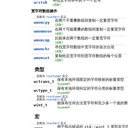
寻找宽字符串中的下一个记号
wcstok
(函数)
宽字符数组操作
在标头
<cwchar>
定义
在两个不重叠数组间复制一定量宽字符
wmemcpy
(函数)
在两个可能重叠的数组间复制一定量宽字符
wmemmove
(函数)
比较来自两个数组的一定量宽字符
wmemcmp
(函数)
寻找宽字符数组中宽字符的首次出现
wmemchr
(函数)
复制给定宽字符到宽字符数组的每个位置
wmemset
(函数)
类型
在标头
<cwctype>
定义
保有本地环境限定的字符映射的标量类型
wctrans_t
(typedef)
保有本地环境特定的字符分类的标量类型
wctype_t
(typedef)
在标头
<cwctype>
定义
在标头
<cwchar>
定义
能保有任何合法宽字符和至少多一个值的整
wint_t
(typedef)
宏
在标头
<cwchar>
定义
用于指示错误的
std::wint_t
类型非字