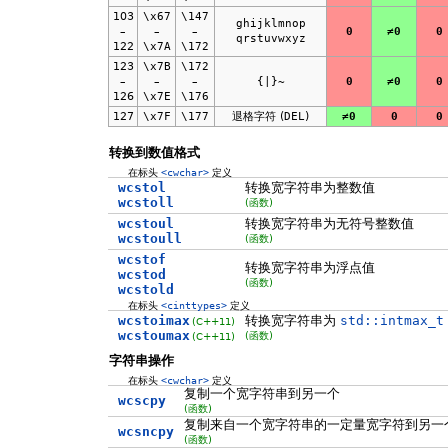
103
\x67
\147
ghijklmnop
–
–
–
0
≠0
0
qrstuvwxyz
122
\x7A
\172
123
\x7B
\172
–
–
–
{|}~
0
≠0
0
126
\x7E
\176
127
\x7F
\177
退格字符 (
DEL
)
≠0
0
0
转换到数值格式
在标头
<cwchar>
定义
wcstol
转换宽字符串为整数值
wcstoll
(函数)
wcstoul
转换宽字符串为无符号整数值
wcstoull
(函数)
wcstof
转换宽字符串为浮点值
wcstod
(函数)
wcstold
在标头
<cinttypes>
定义
wcstoimax
转换宽字符串为
std::intmax_t
(C++11)
wcstoumax
(函数)
(C++11)
字符串操作
在标头
<cwchar>
定义
复制一个宽字符串到另一个
wcscpy
(函数)
复制来自一个宽字符串的一定量宽字符到另一
wcsncpy
(函数)