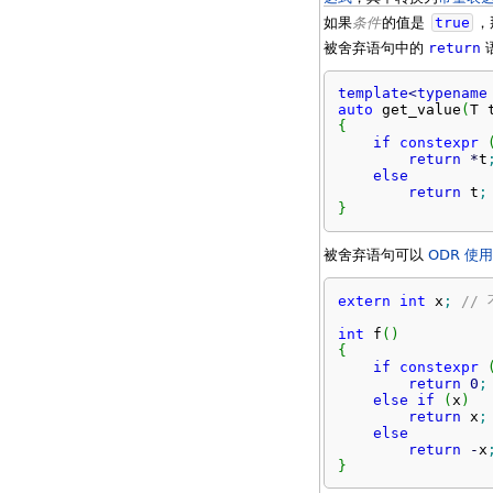
如果
条件
的值是
true
，
被舍弃语句中的
return
template
<
typename
auto
 get_value
(
T 
{
if
constexpr
return
*
t
else
return
 t
;
}
被舍弃语句可以
ODR 使用
extern
int
 x
;
//
int
 f
(
)
{
if
constexpr
return
0
;
else
if
(
x
)
return
 x
;
else
return
-
x
}