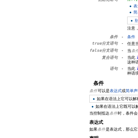
表
简
注意
条件
-
条件
true分支语句
-
任意
false分支语句
-
当
条
复合语句
-
当此
这种
语句
-
当此
种语
条件
条件
可以是
表达式
或
简单声
如果在语法上它可以解
如果在语法上它既可以
当控制抵达
条件
时，条件会
表达式
如果
条件
是表达式，那么它