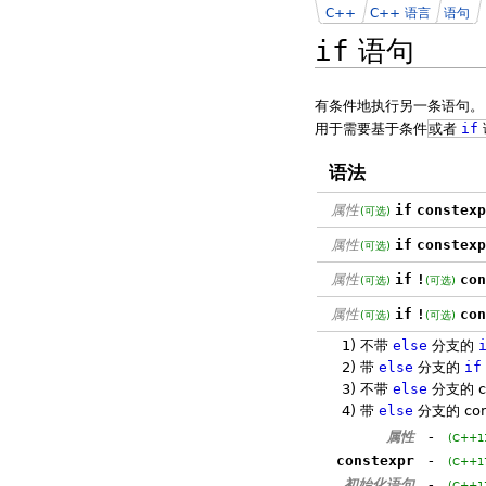
C++
C++ 语言
语句
if
语句
有条件地执行另一条语句。
用于需要基于条件
或者
if
语法
属性
if
constexp
(可选)
属性
if
constexp
(可选)
属性
if
!
con
(可选)
(可选)
属性
if
!
con
(可选)
(可选)
1)
不带
else
分支的
2)
带
else
分支的
if
3)
不带
else
分支的 co
4)
带
else
分支的 cons
属性
-
(C++1
constexpr
-
(C++1
初始化语句
-
(C++1