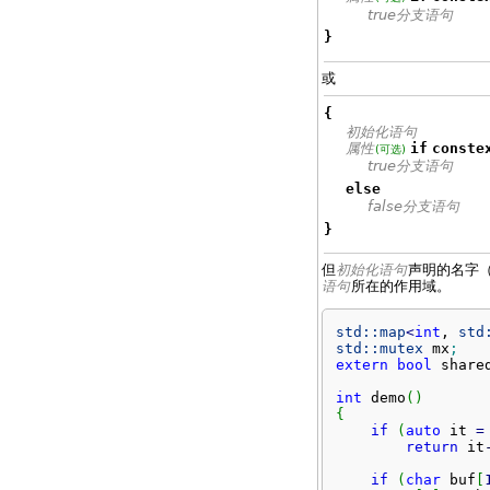
true分支语句
}
或
{
初始化语句
属性
if
conste
(可选)
true分支语句
else
false分支语句
}
但
初始化语句
声明的名字
语句
所在的作用域。
std::
map
<
int
, 
std
std::
mutex
 mx
;
extern
bool
 share
int
 demo
(
)
{
if
(
auto
 it 
=
return
 it
if
(
char
 buf
[