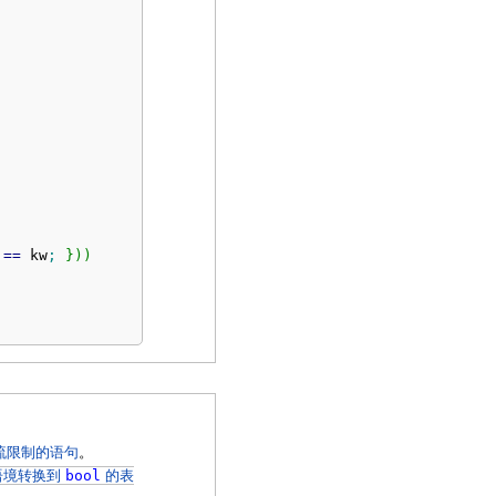
 
==
 kw
;
}
)
)
流限制的语句
。
语境转换到
bool
的表