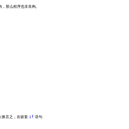
构，那么程序也非良构。
（换言之，在嵌套
if
语句