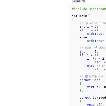
运行此代码
#include <iostream
int
 main
(
)
{
// 带 else 子
int
 i 
=
2
;
if
(
i 
>
2
)
std::
cout
else
std::
cout
// 嵌套 if 语句
int
 j 
=
1
;
if
(
i 
>
1
)
if
(
j 
>
2
)
std::
c
else
// 此
std::
c
// 以下声明可用于含
struct
 Base

{
virtual
 ~B
}
;
struct
 Derived
{
void
 df
(
)