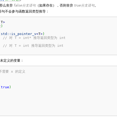
那么舍弃
false分支语句
（如果存在），否则舍弃
true分支语句
。
语句不会参与函数返回类型推导：
 T
>
t
)
(
std::
is_pointer_v
<
T
>
)
;
// 对 T = int* 推导返回类型为 int
// 对 T = int 推导返回类型为 int
未定义的变量：
 不需要 x 的定义
(
true
)
;