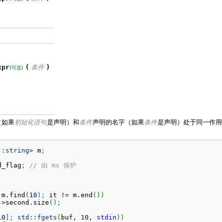
xpr
(
条件
)
(可选)
（如果
初始化语句
是声明）和
条件
声明的名字（如果
条件
是声明）处于同一作用
::
string
>
 m
;
d_flag
;
// 由 mx 保护
 m.
find
(
10
)
;
 it 
!
=
 m.
end
(
)
)
-
>
second.
size
(
)
;
10
]
;
std::
fgets
(
buf, 
10
, 
stdin
)
)