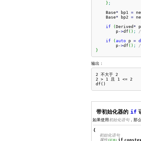
}
;
    Base
*
 bp1 
=
 ne
    Base
*
 bp2 
=
 ne
if
(
Derived
*
 p
        p
-
>
df
(
)
;
if
(
auto
 p 
=
d
        p
-
>
df
(
)
;
}
输出：
2 不大于 2

2 > 1 且 1 <= 2

df()
带初始化器的
if
如果使用
初始化语句
，那
{
初始化语句
属性
if
conste
(可选)