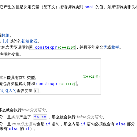
它产生的值是决定变量（见下文）按语境转换到
bool
的值。如果该转换非良
或
数组
。
法
(3)
以外的
初始化器
。
能包含类型说明符
和
constexpr
，并且不能定义
类
或
枚举
。
(C++11 起)
声明的变量。
(C++26 起)
式
不能具有数组类型。
能包含类型说明符
和
constexpr
。
(C++11 起)
声明引入的
虚设变量
e
。
那么就会执行
true分支语句
。
分，且
条件
产生了
false
，那么就会执行
false分支语句
。
分，且
true分支语句
也是
if
语句，那么内层
if
语句必须也含有
else
部分
尚未有
else
的
if
）。