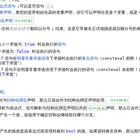
达式语句
（可以是空语句
;
）
单声明
，典型的是带初始化器的变量声明，但它可以声明任意多个变量，或是
别名声明
(C++23 起)
，任何
初始化语句
都应以分号
;
结束。这是它常被非正式地描述成后随分号的
当
条件
求值为
true
时会执行的
语句
件
求值为
false
时会执行的语句
if
语句在
明显常量求值语境
下求值时会执行的
复合语句
（
consteval
前附
!
语境下求值”）
if
语句不在明显常量求值语境下求值时会执行的语句（
consteval
未前附
!
境下求值”）
明
。
析为
结构化绑定
声明，那么它就会作为结构化绑定声明处理。
(C++26 起)
解析为表达式，也可解析为
结构化绑定声明以外的
声明，那么它会作
(C++26 起)
产生一个值，该值用于确定控制会继续前往哪个分支。
产生的值就是该表达式按语境转换到
bool
的值。如果该转换非良构，那么程