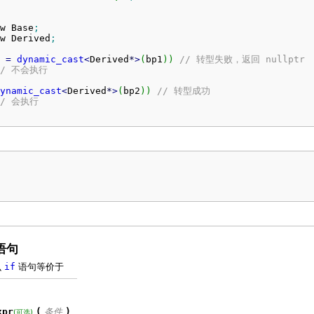
w Base
;
w Derived
;
 
=
dynamic_cast
<
Derived
*
>
(
bp1
)
)
// 转型失败，返回 nullptr
// 不会执行
ynamic_cast
<
Derived
*
>
(
bp2
)
)
// 转型成功
// 会执行
语句
么
if
语句等价于
xpr
(
条件
)
(可选)