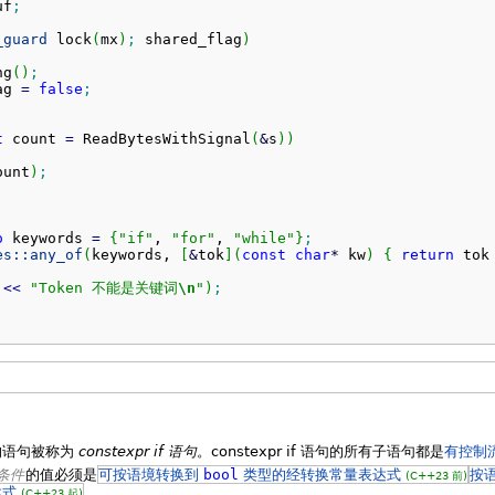
uf
;
_guard
 lock
(
mx
)
;
 shared_flag
)
ng
(
)
;
ag 
=
false
;
t
 count 
=
 ReadBytesWithSignal
(
&
s
)
)
ount
)
;
o
 keywords 
=
{
"if"
, 
"for"
, 
"while"
}
;
es::
any_of
(
keywords, 
[
&
tok
]
(
const
char
*
 kw
)
{
return
 tok
<<
"Token 不能是关键词
\n
"
)
;
的语句被称为
constexpr if 语句
。constexpr if 语句的所有子语句都是
有控制
条件
的值必须是
可按语境转换到
bool
类型的经转换常量表达式
按
(C++23 前)
达式
。
(C++23 起)