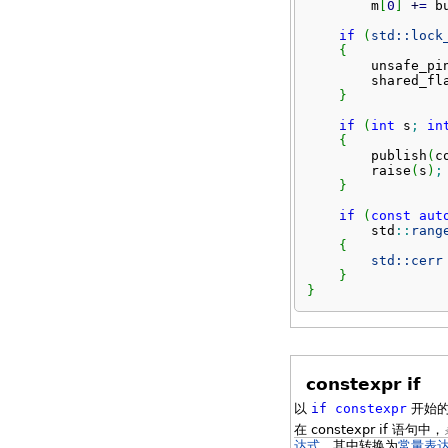
        m
[
0
]
+
=
 b
if
(
std::
lock
{
        unsafe_pi
        shared_fl
}
if
(
int
 s
;
in
{
        publish
(
c
        raise
(
s
)
;
}
if
(
const
aut
        std
::
rang
{
std::
cerr
}
}
constexpr if
以
if
constexpr
开始
在 constexpr if 语句中，
达式
，其中转换为
常量表