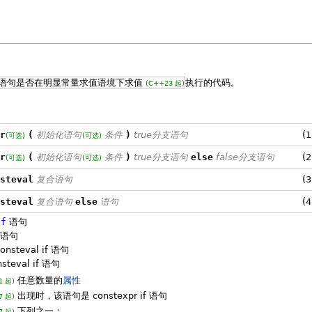
语句是否在明显常量求值语境下求值
执行的代码。
(C++23 起)
r
(
初始化语句
条件
)
true分支语句
(1
(可选)
(可选)
r
(
初始化语句
条件
)
true分支语句
else
false分支语句
(2
(可选)
(可选)
steval
复合语句
(3
steval
复合语句
else
语句
(4
if
语句
语句
nsteval if 语句
teval if 语句
任意数量的
属性
1 起)
出现时，该语句是 constexpr if 语句
7 起)
下列之一：
7 起)