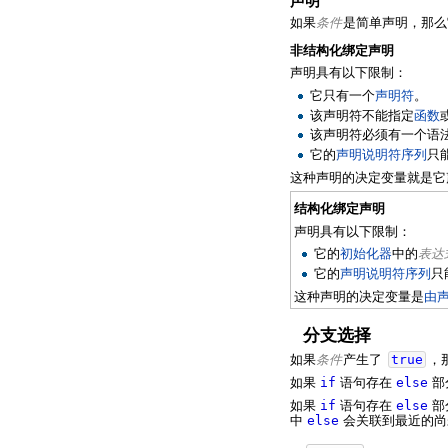
声明
如果
条件
是简单声明，那么
非结构化绑定声明
声明具有以下限制：
它只有一个
声明符
。
该声明符不能指定
函数
该声明符必须有一个语
它的
声明说明符序列
只
这种声明的决定变量就是它
结构化绑定声明
声明具有以下限制：
它的
初始化器
中的
表达
它的
声明说明符序列
只
这种声明的决定变量是
由
分支选择
如果
条件
产生了
true
，
如果
if
语句存在
else
部
如果
if
语句存在
else
部
中
else
会关联到最近的