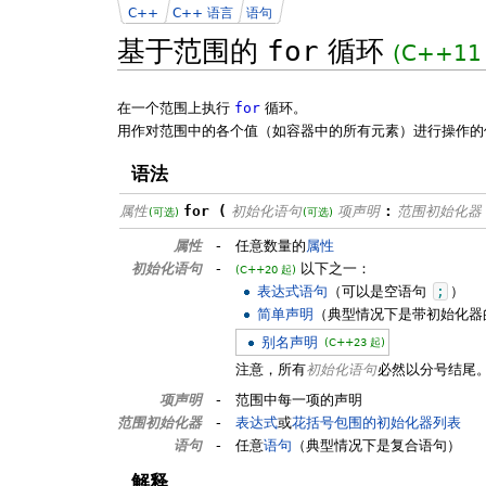
C++
C++ 语言
语句
基于范围的
for
循环
(C++11
在一个范围上执行
for
循环。
用作对范围中的各个值（如容器中的所有元素）进行操作
语法
属性
for (
初始化语句
项声明
:
范围初始化器
(可选)
(可选)
属性
-
任意数量的
属性
初始化语句
-
以下之一：
(C++20 起)
表达式语句
（可以是空语句
;
）
简单声明
（典型情况下是带初始化器
别名声明
(C++23 起)
注意，所有
初始化语句
必然以分号结尾
项声明
-
范围中每一项的声明
范围初始化器
-
表达式
或
花括号包围的初始化器列表
语句
-
任意
语句
（典型情况下是复合语句）
解释