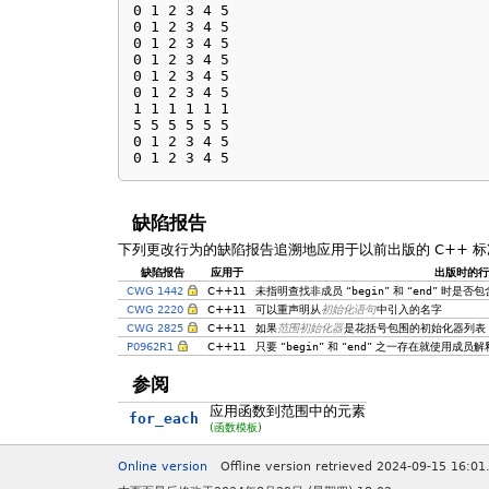
0 1 2 3 4 5 

0 1 2 3 4 5 

0 1 2 3 4 5 

0 1 2 3 4 5 

0 1 2 3 4 5 

0 1 2 3 4 5 

1 1 1 1 1 1 

5 5 5 5 5 5 

0 1 2 3 4 5 

0 1 2 3 4 5
缺陷报告
下列更改行为的缺陷报告追溯地应用于以前出版的 C++ 标
缺陷报告
应用于
出版时的
CWG 1442
C++11
未指明查找非成员 “
begin
” 和 “
end
” 时是否
CWG 2220
C++11
可以重声明从
初始化语句
中引入的名字
CWG 2825
C++11
如果
范围初始化器
是花括号包围的初始化器列表，
P0962R1
C++11
只要 “
begin
” 和 “
end
” 之一存在就使用成员解
参阅
应用函数到范围中的元素
for_each
(函数模板)
Online version
Offline version retrieved 2024-09-15 16:01