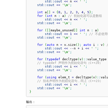
std::
cout
<<
 n 
<<
' '
;
std::
cout
<<
'
\n
'
;
int
 a
[
]
=
{
0
, 
1
, 
2
, 
3
, 
4
, 
5
}
;
for
(
int
 n 
:
 a
)
// 初始化器可以是数组
std::
cout
<<
 n 
<<
' '
;
std::
cout
<<
'
\n
'
;
for
(
[
[
maybe_unused
]
]
int
 n 
:
 a
)
std::
cout
<<
1
<<
' '
;
// 不必使
std::
cout
<<
'
\n
'
;
for
(
auto
 n 
=
 v.
size
(
)
;
auto
 i 
:
 v
)
std::
cout
<<
--
n 
+
 i 
<<
' '
;
std::
cout
<<
'
\n
'
;
for
(
typedef
 decltype
(
v
)
::
value_type
// typedef 声明作为初始化语句（C++20）
std::
cout
<<
 i 
<<
' '
;
std::
cout
<<
'
\n
'
;
for
(
using
 elem_t 
=
 decltype
(
v
)
::
val
// 别名声明作为初始化语句，同上（C++23）
std::
cout
<<
 i 
<<
' '
;
std::
cout
<<
'
\n
'
;
}
输出：