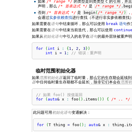
如果
/* range */
的类型是到类类型
C
的引用，并
声明，那么
/* 首表达式 */
是
/* range */
.
beg
否则
/* 首表达式 */
是
begin
(
/* range */
)
，
会通过
实参依赖查找
进行查找（不进行非实参依赖查找
如果需要在
语句
中结束循环，那么可以使用
break
语句
作
如果需要在
语句
中结束当前迭代，那么可以使用
continu
如果从
初始化语句
中引入的名字在
语句
的最外层块被重声明
for
(
int
 i 
:
{
1
, 
2
, 
3
}
)
int
 i 
=
1
;
// 错误：重声明
临时范围初始化器
如果
范围初始化器
返回了临时量，那么它的生存期会延续
器
中任何临时量生存期都不会延长
，除非它们本会在
范围初
// 如果 foo() 按值返回
for
(
auto
&
 x 
:
 foo
(
)
.
items
(
)
)
{
/* .. */
此问题可用
初始化语句
变通解决：
for
(
T thing 
=
 foo
(
)
;
auto
&
 x 
:
 thing.
it