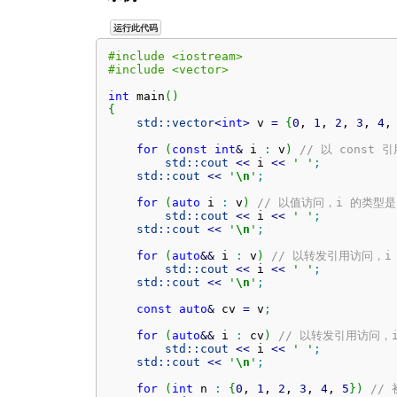
运行此代码
#include <iostream>
#include <vector>
int
 main
(
)
{
std::
vector
<
int
>
 v 
=
{
0
, 
1
, 
2
, 
3
, 
4
,
for
(
const
int
&
 i 
:
 v
)
// 以 const 
std::
cout
<<
 i 
<<
' '
;
std::
cout
<<
'
\n
'
;
for
(
auto
 i 
:
 v
)
// 以值访问，i 的类型是 
std::
cout
<<
 i 
<<
' '
;
std::
cout
<<
'
\n
'
;
for
(
auto
&&
 i 
:
 v
)
// 以转发引用访问，i 
std::
cout
<<
 i 
<<
' '
;
std::
cout
<<
'
\n
'
;
const
auto
&
 cv 
=
 v
;
for
(
auto
&&
 i 
:
 cv
)
// 以转发引用访问，i 
std::
cout
<<
 i 
<<
' '
;
std::
cout
<<
'
\n
'
;
for
(
int
 n 
:
{
0
, 
1
, 
2
, 
3
, 
4
, 
5
}
)
//