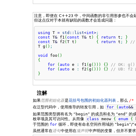
注意，即便在 C++23 中，中间函数的非引用形参也不会
但这点仅对于本就有缺陷的函数才会造成问题：
using
 T 
=
std::
list
<
int
>
;
const
 T
&
 f1
(
const
 T
&
 t
)
{
return
 t
;
}
const
 T
&
 f2
(
T t
)
{
return
 t
;
}
/
T g
(
)
;
void
 foo
(
)
{
for
(
auto
 e 
:
 f1
(
g
(
)
)
)
{
}
// OK: 
for
(
auto
 e 
:
 f2
(
g
(
)
)
)
{
}
// UB: 
}
注解
如果
范围初始化器
是
花括号包围的初始化器列表
，那么
/*
在泛型代码中，使用推导的转发引用，如
for
(
auto
&&
如果范围类型拥有名为 “
begin
” 的成员和名为 “
end
” 
枚举项及其可访问性。从而像
class
meow
{
enum
{
于范围的
for
循环，即使有命名空间作用域的 “
begin
”/“
虽然通常在
语句
中使用在
项声明
中声明的变量，但并不要求