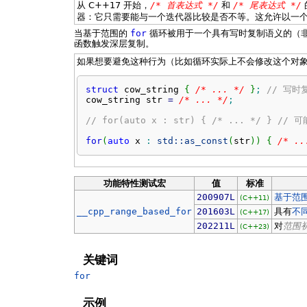
从 C++17 开始，
/* 首表达式 */
和
/* 尾表达式 */
器：它只需要能与一个迭代器比较是否不等。这允许以一个
当基于范围的
for
循环被用于一个具有写时复制语义的（非 c
函数触发深层复制。
如果想要避免这种行为（比如循环实际上不会修改这个对
struct
 cow_string 
{
/* ... */
}
;
// 写时
cow_string str 
=
/* ... */
;
// for(auto x : str) { /* ... */ } /
for
(
auto
 x 
:
std::
as_const
(
str
)
)
{
/* ..
功能特性测试宏
值
标准
200907L
基于范
(C++11)
__cpp_range_based_for
201603L
具有
不
(C++17)
202211L
对
范围
(C++23)
关键词
for
示例