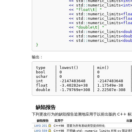
<<
 std
::
numeric_limits
<
int
<<
 std
::
numeric_limits
<
int
<<
"float
\t
│ "
<<
 std
::
numeric_limits
<
flo
<<
 std
::
numeric_limits
<
flo
<<
 std
::
numeric_limits
<
flo
<<
"double
\t
│ "
<<
 std
::
numeric_limits
<
dou
<<
 std
::
numeric_limits
<
dou
<<
 std
::
numeric_limits
<
dou
}
输出：
type	│ lowest()	│ min()		│ max()

bool	│ 0		│ 0		│ 1

uchar	│ 0		│ 0		│ 255

int	│ -2147483648	│ -2147483648	│ 2147483647

float	│ -3.40282e+38	│ 1.17549e-38	│ 3.40282e+38

do
缺陷报告
下列更改行为的缺陷报告追溯地应用于以前出版的 C++ 标
缺陷报告
应用于
出
LWG 201
C++98
需要为所有基础类型提供特化
LWG 559
C++98
不明确
std::numeric_limits
对有 cv 限定