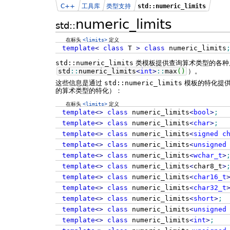
C++
工具库
类型支持
std::numeric_limits
numeric_limits
std::
在标头
<limits>
定义
template
<
class
T
>
class
numeric_limits
std::numeric_limits
类模板提供查询算术类型的各种
std
::
numeric_limits
<
int
>
::
max
(
)
）。
这些信息是通过
std::numeric_limits
模板的特化提
的算术类型的特化）：
在标头
<limits>
定义
template
<>
class
numeric_limits
<
bool
>
;
template
<>
class
numeric_limits
<
char
>
;
template
<>
class
numeric_limits
<
signed
c
template
<>
class
numeric_limits
<
unsigned
template
<>
class
numeric_limits
<
wchar_t
>
template
<>
class
numeric_limits
<
char8_t
>
template
<>
class
numeric_limits
<
char16_t
template
<>
class
numeric_limits
<
char32_t
template
<>
class
numeric_limits
<
short
>
;
template
<>
class
numeric_limits
<
unsigned
template
<>
class
numeric_limits
<
int
>
;