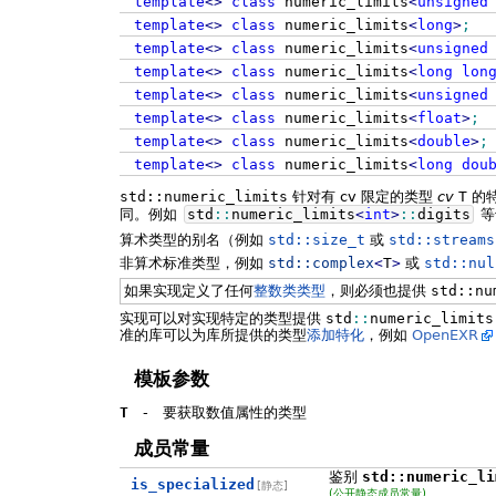
template
<>
class
numeric_limits
<
unsigned
template
<>
class
numeric_limits
<
long
>
;
template
<>
class
numeric_limits
<
unsigned
template
<>
class
numeric_limits
<
long
lon
template
<>
class
numeric_limits
<
unsigned
template
<>
class
numeric_limits
<
float
>
;
template
<>
class
numeric_limits
<
double
>
;
template
<>
class
numeric_limits
<
long
dou
std::numeric_limits
针对有 cv 限定的类型
cv
T
的特
同。例如
std
::
numeric_limits
<
int
>
::
digits
等
算术类型的别名（例如
std::size_t
或
std::streams
非算术标准类型，例如
std::
complex
<
T
>
或
std::nul
如果实现定义了任何
整数类类型
，则必须也提供
std::nu
实现可以对实现特定的类型提供
std
::
numeric_limits
准的库可以为库所提供的类型
添加特化
，例如
OpenEXR
模板参数
T
-
要获取数值属性的类型
成员常量
鉴别
std::numeric_li
is_specialized
[静态]
(公开静态成员常量)