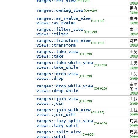
ranges::ref_view
(C++20)
(类模
拥
ranges::owning_view
(C++20)
(类模
ranges::as_rvalue_view
由将
(C++23)
views::as_rvalue
(类模
ranges::filter_view
由
r
(C++20)
views::filter
(类模
ranges::transform_view
对序
(C++20)
views::transform
(类模
ranges::take_view
由
(C++20)
views::take
(类模
ranges::take_while_view
由
(C++20)
views::take_while
(类模
ranges::drop_view
由
(C++20)
views::drop
(类模
由
ranges::drop_while_view
的
v
(C++20)
views::drop_while
(类模
ranges::join_view
由
(C++20)
views::join
(类模
ranges::join_with_view
由拉
(C++23)
views::join_with
(类模
ranges::lazy_split_view
用某
(C++20)
views::lazy_split
(类模
ranges::split_view
用某
(C++20)
views::split
(类模