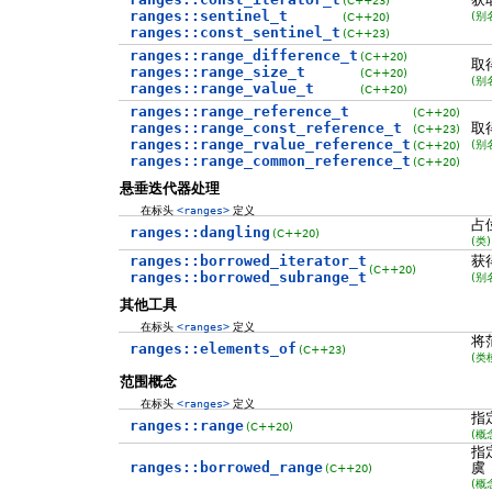
ranges::sentinel_t
(别
(C++20)
ranges::const_sentinel_t
(C++23)
ranges::range_difference_t
(C++20)
取
ranges::range_size_t
(C++20)
(别
ranges::range_value_t
(C++20)
ranges::range_reference_t
(C++20)
ranges::range_const_reference_t
取
(C++23)
ranges::range_rvalue_reference_t
(别
(C++20)
ranges::range_common_reference_t
(C++20)
悬垂迭代器处理
在标头
<ranges>
定义
占
ranges::dangling
(C++20)
(类)
ranges::borrowed_iterator_t
获
(C++20)
ranges::borrowed_subrange_t
(别
其他工具
在标头
<ranges>
定义
将
ranges::elements_of
(C++23)
(类
范围概念
在标头
<ranges>
定义
指
ranges::range
(C++20)
(概
指
ranges::borrowed_range
虞
(C++20)
(概