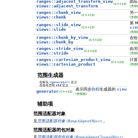
ranges::adjacent_transform_view
由应
(C++23)
views::adjacent_transform
(类模
ranges::chunk_view
另一
(C++23)
views::chunk
(类模
第 
ranges::slide_view
vie
(C++23)
views::slide
(类模
ranges::chunk_by_view
在给
(C++23)
views::chunk_by
(类模
ranges::stride_view
由
(C++23)
views::stride
(类模
ranges::cartesian_product_view
计算
(C++23)
views::cartesian_product
(类模
范围生成器
在标头
<generator>
定义
在命名空间
std
定义
表示同步
协程
生成器的
view
generator
(C++23)
(类模板)
辅助项
范围适配器对象
(RangeAdaptorObject)
见
范围适配器对象
。
范围适配器闭包对象
(RangeAdaptorClosureObject)
见
范围适配器闭包对象
。