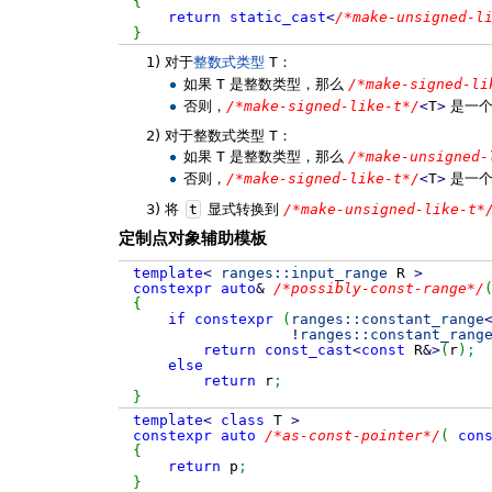
{
return
static_cast
<
/*make-unsigned-l
}
1)
对于
整数式类型
T
：
如果
T
是整数类型，那么
/*make-signed-li
否则，
/*make-signed-like-t*/
<
T
>
是一
2)
对于整数式类型
T
：
如果
T
是整数类型，那么
/*make-unsigned-
否则，
/*make-signed-like-t*/
<
T
>
是一
3)
将
t
显式转换到
/*make-unsigned-like-t*
定制点对象辅助模板
template
<
ranges::
input_range
R
>
constexpr
auto
&
/*possibly-const-range*/
{
if
constexpr
(
ranges::
constant_range
!
ranges::
constant_rang
return
const_cast
<
const
R
&
>
(
r
)
;
else
return
r
;
}
template
<
class
T
>
constexpr
auto
/*as-const-pointer*/
(
con
{
return
p
;
}