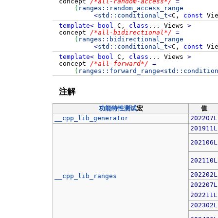
concept
/*all-random-access*/
=
(
ranges::
random_access_range
<
std::
conditional_t
<
C,
const
Vie
template
<
bool
C,
class
...
Views
>
concept
/*all-bidirectional*/
=
(
ranges::
bidirectional_range
<
std::
conditional_t
<
C,
const
Vie
template
<
bool
C,
class
...
Views
>
concept
/*all-forward*/
=
(
ranges::
forward_range
<
std::
conditio
注解
功能特性测试
宏
值
__cpp_lib_generator
202207L
201911L
202106L
202110L
202202L
__cpp_lib_ranges
202207L
202211L
202302L