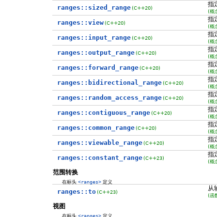
指
ranges::sized_range
(C++20)
(概
指
ranges::view
(C++20)
(概
指
ranges::input_range
(C++20)
(概
指
ranges::output_range
(C++20)
(概
指
ranges::forward_range
(C++20)
(概
指
ranges::bidirectional_range
(C++20)
(概
指
ranges::random_access_range
(C++20)
(概
指
ranges::contiguous_range
(C++20)
(概
指
ranges::common_range
(C++20)
(概
指
ranges::viewable_range
(C++20)
(概
指
ranges::constant_range
(C++23)
(概
范围转换
在标头
<ranges>
定义
从
ranges::to
(C++23)
(函
视图
在标头
<ranges>
定义