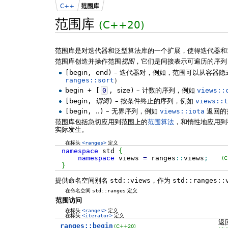
C++
范围库
范围库
(C++20)
范围库是对迭代器和泛型算法库的一个扩展，使得迭代器和
范围库创造并操作范围
视图
，它们是间接表示可遍历的序列
[
begin
,
end
)
– 迭代器对，例如，范围可以从容器
ranges::sort
）
begin
+
[
0
,
size
)
– 计数的序列，例如
views::
[
begin
,
谓词
)
– 按条件终止的序列，例如
views::
[
begin
,
..
)
– 无界序列，例如
views::iota
返回的
范围库包括急切应用到范围上的
范围算法
，和惰性地应用到
实际发生。
在标头
<ranges>
定义
namespace
std
{
namespace
views
=
ranges
::
views
;
(
}
提供命名空间别名
std::views
，作为
std::ranges::
在命名空间
std::ranges
定义
范围访问
在标头
<ranges>
定义
在标头
<iterator>
定义
返
ranges::begin
(C++20)