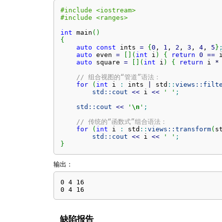
#include <iostream>
#include <ranges>
int
 main
(
)
{
auto
const
 ints 
=
{
0
, 
1
, 
2
, 
3
, 
4
, 
5
}
auto
 even 
=
[
]
(
int
 i
)
{
return
0
==
 
auto
 square 
=
[
]
(
int
 i
)
{
return
 i 
*
// 组合视图的“管道”语法：
for
(
int
 i 
:
 ints 
|
 std
::
views::
filt
std::
cout
<<
 i 
<<
' '
;
std::
cout
<<
'
\n
'
;
// 传统的“函数式”组合语法：
for
(
int
 i 
:
 std
::
views::
transform
(
s
std::
cout
<<
 i 
<<
' '
;
}
输出：
0 4 16

0 4 16
缺陷报告