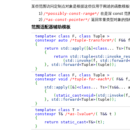
某些范围访问定制点对象是根据这些仅用于阐述的函数模板
1)
/*possibly-const-range*/
在是深 const 
2)
/*as-const-pointer*/
返回常量类型对象的指
范围适配器辅助模板
template
<
class
F,
class
Tuple
>
constexpr
auto
/*tuple-transform*/
(
F
&&
f
{
return
std::
apply
(
[
&
]
<
class
...
Ts
>
(
T
{
return
std::
tuple
<
std::
invoke_re
(
std::
invoke
(
f,
std::
forward
}
,
std::
forward
<
Tuple
>
(
tuple
)
)
;
}
template
<
class
F,
class
Tuple
>
constexpr
void
/*tuple-for-each*/
(
F
&&
f,
{
std::
apply
(
[
&
]
<
class
...
Ts
>
(
Ts
&&
...
{
(
static_cast
<
void
>
(
std::
invoke
(
f
}
,
std::
forward
<
Tuple
>
(
tuple
)
)
;
}
template
<
class
T
>
constexpr
T
&
/*as-lvalue*/
(
T
&&
t
)
{
return
static_cast
<
T
&
>
(
t
)
;
}