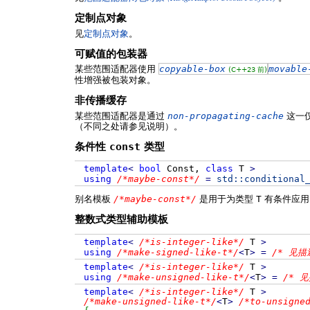
定制点对象
见
定制点对象
。
可赋值的包装器
某些范围适配器使用
copyable-box
movable
(C++23 前)
性增强被包装对象。
非传播缓存
某些范围适配器是通过
non-propagating-cache
这一
（不同之处请参见说明）。
条件性
const
类型
template
<
bool
Const,
class
T
>
using
/*maybe-const*/
=
std::
conditional
别名模板
/*maybe-const*/
是用于为类型
T
有条件应
整数式类型辅助模板
template
<
/*is-integer-like*/
T
>
using
/*make-signed-like-t*/
<
T
>
=
/* 见描
template
<
/*is-integer-like*/
T
>
using
/*make-unsigned-like-t*/
<
T
>
=
/* 见
template
<
/*is-integer-like*/
T
>
/*make-unsigned-like-t*/
<
T
>
/*to-unsigne