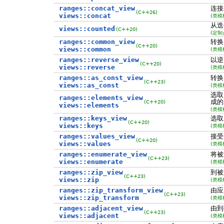
ranges::concat_view
连接
(C++26)
views::concat
(类模
从迭
views::counted
(C++20)
(定制
ranges::common_view
转
(C++20)
views::common
(类模
ranges::reverse_view
以逆
(C++20)
views::reverse
(类模
ranges::as_const_view
转
(C++23)
views::as_const
(类模
选
ranges::elements_view
成
(C++20)
views::elements
(类模
ranges::keys_view
选取
(C++20)
views::keys
(类模
ranges::values_view
接受
(C++20)
views::values
(类模
ranges::enumerate_view
将被
(C++23)
views::enumerate
(类模
ranges::zip_view
到被
(C++23)
views::zip
(类模
ranges::zip_transform_view
由应
(C++23)
views::zip_transform
(类模
ranges::adjacent_view
由到
(C++23)
views::adjacent
(类模