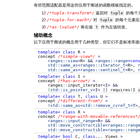
有些范围适配器是用这些仅用于阐述的函数模板指定的。
1)
/*tuple-transform*/
返回对
tuple
的每个
2)
/*tuple-for-each*/
对
tuple
的每个元素
3)
/*as-lvalue*/
将右值
t
作为左值转发。
辅助概念
以下仅用于阐述的概念用于几种类型，但它们不是标准库接
template
<
class
R
>
concept
/*simple-view*/
=
ranges::
view
<
R
>
&&
ranges::
range
<
con
std::
same_as
<
ranges::
iterator_t
<
R
>
,
std::
same_as
<
ranges::
sentinel_t
<
R
>
,
template
<
class
I
>
concept
/*has-arrow*/
=
ranges
::
input_iterator
<
I
>
&&
(
std::
is_pointer_v
<
I
>
||
requires
(
I 
template
<
class
T,
class
U
>
concept
/*different-from*/
=
!
std::
same_as
<
std::
remove_cvref_t
<
T
>
template
<
class
R
>
concept
/*range-with-movable-references*
ranges::
input_range
<
R
>
&&
std::
move_constructible
<
ranges::
rang
std::
move_constructible
<
ranges::
rang
template
<
bool
C,
class
...
Views
>