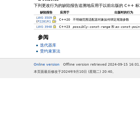
下列更改行为的缺陷报告追溯地应用于以前出版的 C++ 标
缺陷报告
应用于
出版时的行为
LWG 3509
C++20
不明确范围适配器对象如何绑定尾随参数
(
P2281R1
)
LWG 3948
C++23
possibly-const-range
和
as-const-poin
参阅
迭代器库
受约束算法
Online version
Offline version retrieved 2024-09-15 16:01
本页面最后修改于2024年9月10日 (星期二) 20:40。