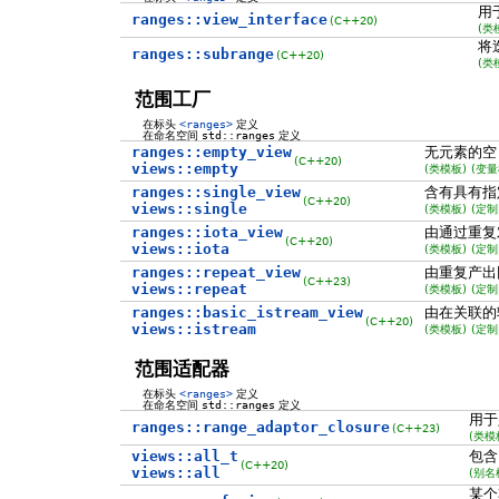
用
ranges::view_interface
(C++20)
(类
将
ranges::subrange
(C++20)
(类
范围工厂
在标头
<ranges>
定义
在命名空间
std::ranges
定义
ranges::empty_view
无元素的
(C++20)
views::empty
(类模板)
(变量
ranges::single_view
含有具有指
(C++20)
views::single
(类模板)
(定制
ranges::iota_view
由通过重复
(C++20)
views::iota
(类模板)
(定制
ranges::repeat_view
由重复产出
(C++23)
views::repeat
(类模板)
(定制
ranges::basic_istream_view
由在关联的
(C++20)
views::istream
(类模板)
(定制
范围适配器
在标头
<ranges>
定义
在命名空间
std::ranges
定义
用于
ranges::range_adaptor_closure
(C++23)
(类模
views::all_t
包
(C++20)
views::all
(别名
某