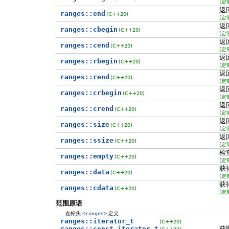
(定
返
ranges::end
(C++20)
(定
返
ranges::cbegin
(C++20)
(定
返
ranges::cend
(C++20)
(定
返
ranges::rbegin
(C++20)
(定
返
ranges::rend
(C++20)
(定
返
ranges::crbegin
(C++20)
(定
返
ranges::crend
(C++20)
(定
返
ranges::size
(C++20)
(定
返
ranges::ssize
(C++20)
(定
检
ranges::empty
(C++20)
(定
获
ranges::data
(C++20)
(定
获
ranges::cdata
(C++20)
(定
范围原语
在标头
<ranges>
定义
ranges::iterator_t
(C++20)
ranges::const_iterator_t
获
(C++23)