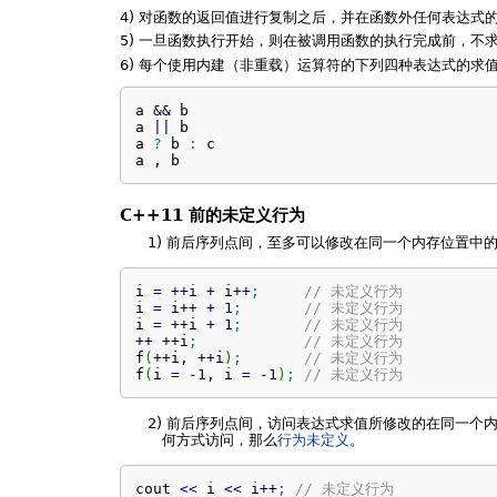
4) 对函数的返回值进行复制之后，并在函数外任何表达式
5) 一旦函数执行开始，则在被调用函数的执行完成前，不
6) 每个使用内建（非重载）运算符的下列四种表达式的求
a 
&&
 b

a 
||
 b

a 
?
 b 
:
 c

a , b
C++11 前的未定义行为
1)
前后序列点间，至多可以修改在同一个内存位置中的
i 
=
++
i 
+
 i
++
;
// 未定义行为
i 
=
 i
++
+
1
;
// 未定义行为
i 
=
++
i 
+
1
;
// 未定义行为
++
++
i
;
// 未定义行为
f
(
++
i, 
++
i
)
;
// 未定义行为
f
(
i 
=
-
1
, i 
=
-
1
)
;
// 未定义行为
2)
前后序列点间，访问表达式求值所修改的在同一个内
何方式访问，那么
行为未定义
。
cout 
<<
 i 
<<
 i
++
;
// 未定义行为