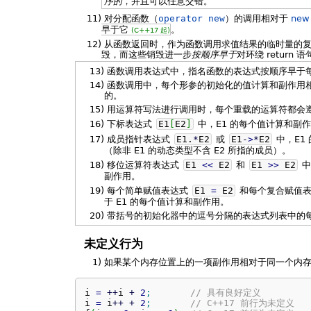
序的
，并且可以任意交错。
11)
对分配函数（
operator new
）的调用相对于
ne
早于它
。
(C++17 起)
12)
从函数返回时，作为函数调用求值结果的临时量的
毁，而这些销毁进一步
按顺序早于
对环绕 retur
13)
函数调用表达式中，指名函数的表达式按顺序早于
14)
函数调用中，每个形参的初始化的值计算和副作用
的。
15)
用运算符写法进行调用时，每个重载的运算符都会
16)
下标表达式
E1
[
E2
]
中，E1 的每个值计算和副作
17)
成员指针表达式
E1.
*
E2
或
E1
-
>
*
E2
中，E1
（除非 E1 的动态类型不含 E2 所指的成员）。
18)
移位运算符表达式
E1
<<
E2
和
E1
>>
E2
中
副作用。
19)
每个简单赋值表达式
E1
=
E2
和每个复合赋值
于 E1 的每个值计算和副作用。
20)
带括号的初始化器中的逗号分隔的表达式列表中的
未定义行为
1)
如果某个内存位置上的一项副作用相对于同一个内存
i 
=
++
i 
+
2
;
// 具有良好定义
i 
=
 i
++
+
2
;
// C++17 前行为未定义