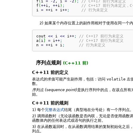
f
(
i 
=
-
2
, i 
=
-
2
)
;
// C++17 前行为未定义
f
(
++
i, 
++
i
)
;
// C++17 前行为未定义，C
i 
=
++
i 
+
 i
++
;
// 行为未定义
2)
如果某个内存位置上的副作用相对于使用在同一个内
cout 
<<
 i 
<<
 i
++
;
// C++17 前行为未定义
a
[
i
]
=
 i
++
;
// C++17 前行为未定义
n 
=
++
i 
+
 i
;
// 行为未定义
序列点规则
(C++11 前)
C++11 前的定义
表达式的求值可能产生副作用，包括：访问
volatile
左值
数。
序列点 (sequence point)
是执行序列中的点，在该点所有
始。
C++11 前的规则
1) 每个
完整表达式
结尾（典型地在分号处）有一个序列点
2) 调用函数时（无论该函数是否内联，无论是否使用函
函数体内的任何表达式或语句的执行之前。
3) 在从函数返回时，在从函数调用结果的复制初始化之后
列点。