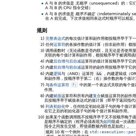
A 与 B 的求值是
无顺序
（unsequenced）
A 与 B 的 CPU 指令交错）
A 与 B 的求值是
顺序不确定
（indeterminate
在 A 前完成。下次求值相同表达式时顺序可以相反
规则
1)
完整表达式
的每次值计算和副作用都按顺序早于下
2)
任何
运算符
的各操作数的值计算（但非副作用）都
3)
调用函数时（无论函数是否内联，且无论是否使用显
关联的每个值计算和副作用，都按顺序早于被调用函
4)
内建
后自增与后自减
运算符的值计算按顺序早于它
5)
内建
前自增与前自减
运算符的副作用按顺序早于它
6)
内建
逻辑
与（AND）运算符
&&
，内建逻辑或（O
和副作用，按顺序早于第二（右）操作数的每个值计
7)
与
条件运算符
?:
中的第一个表达式关联的每个值
作用。
8)
内建
赋值
运算符和所有内建
复合
赋值运算符的副作
且按顺序早于赋值表达式的值计算（即早于返回指代
9)
列表初始化
中，任何给定初始化器子句的每个值计
在它之后的初始化器子句的每个值计算和副作用。
10)
如果某个函数调用既不按顺序早于又不按顺序晚于函
是顺序不确定的（程序必须表现为
如同
组成一次函数
指令之间发生交错，即使函数被内联也是如此）。
规则 10 有一个例外：在
std::execution::par