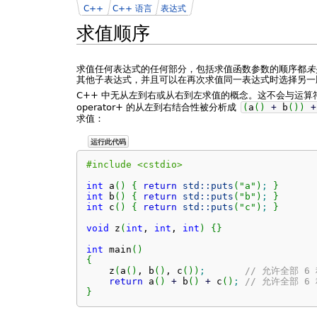
C++
C++ 语言
表达式
求值顺序
求值任何表达式的任何部分，包括求值函数参数的顺序都
未
其他子表达式，并且可以在再次求值同一表达式时选择另一
C++ 中无从左到右或从右到左求值的概念。这不会与运
operator+ 的从左到右结合性被分析成
(
a
(
)
+
b
(
)
)
+
求值：
运行此代码
#include <cstdio>
int
 a
(
)
{
return
std::
puts
(
"a"
)
;
}
int
 b
(
)
{
return
std::
puts
(
"b"
)
;
}
int
 c
(
)
{
return
std::
puts
(
"c"
)
;
}
void
 z
(
int
, 
int
, 
int
)
{
}
int
 main
(
)
{
    z
(
a
(
)
, b
(
)
, c
(
)
)
;
// 允许全部 6
return
 a
(
)
+
 b
(
)
+
 c
(
)
;
// 允许全部 6
}