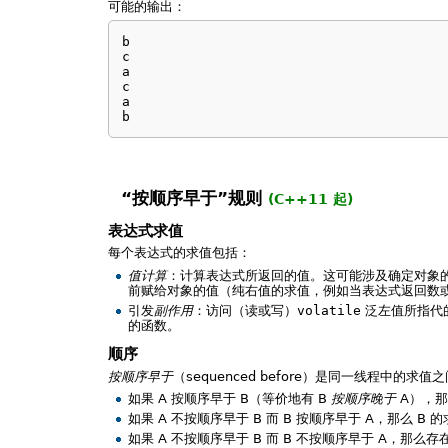
可能的输出：
b

c

a

c

a 

b
“按顺序早于”规则
(C++11 起)
表达式求值
每个表达式的求值包括：
值计算
：计算表达式所返回的值。这可能涉及确定对象
前赋给对象的值（纯右值的求值，例如当表达式返回数
引发
副作用
：访问（读或写）
volatile
泛左值所指代的
的函数。
顺序
按顺序早于
（sequenced before）是同一线程中的
如果 A 按顺序早于 B（等价地有 B
按顺序晚于
A），那
如果 A 不按顺序早于 B 而 B 按顺序早于 A，那么 B
如果 A 不按顺序早于 B 而 B 不按顺序早于 A，那么