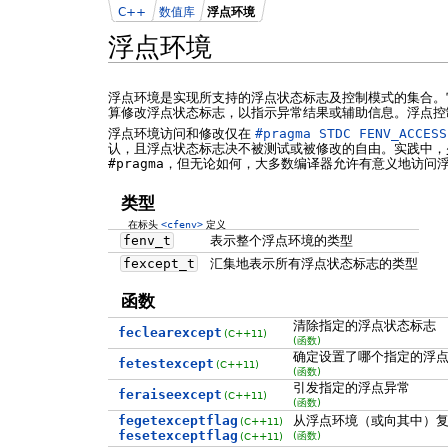
C++
数值库
浮点环境
浮点环境
浮点环境是实现所支持的浮点状态标志及控制模式的集合。
算修改浮点状态标志，以指示异常结果或辅助信息。浮点控
浮点环境访问和修改仅在
#pragma STDC FENV_ACCESS
认，且浮点状态标志决不被测试或被修改的自由。实践中，少数当前编译
#pragma
，但无论如何，大多数编译器允许有意义地访问
类型
在标头
<cfenv>
定义
fenv_t
表示整个浮点环境的类型
fexcept_t
汇集地表示所有浮点状态标志的类型
函数
清除指定的浮点状态标志
feclearexcept
(C++11)
(函数)
确定设置了哪个指定的浮
fetestexcept
(C++11)
(函数)
引发指定的浮点异常
feraiseexcept
(C++11)
(函数)
fegetexceptflag
从浮点环境（或向其中）
(C++11)
fesetexceptflag
(函数)
(C++11)