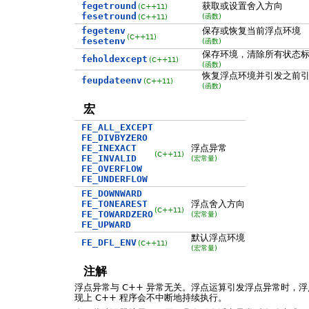
fegetround
获取或设置舍入方向
(C++11)
fesetround
(函数)
(C++11)
fegetenv
保存或恢复当前浮点环境
(C++11)
fesetenv
(函数)
保存环境，清除所有状态
feholdexcept
(C++11)
(函数)
恢复浮点环境并引发之前
feupdateenv
(C++11)
(函数)
宏
FE_ALL_EXCEPT
FE_DIVBYZERO
FE_INEXACT
浮点异常
(C++11)
FE_INVALID
(宏常量)
FE_OVERFLOW
FE_UNDERFLOW
FE_DOWNWARD
FE_TONEAREST
浮点舍入方向
(C++11)
FE_TOWARDZERO
(宏常量)
FE_UPWARD
默认浮点环境
FE_DFL_ENV
(C++11)
(宏常量)
注解
浮点异常与 C++ 异常无关。浮点运算引发浮点异常时，
现上 C++ 程序会不中断地持续执行。