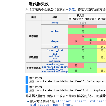
迭代器失效
只读方法决不会使迭代器或引用
失效
。修改容器内容的方法
插入
后……
类别
容器
迭代器
有效？
引用
有效？
迭代器
array
不适用
否
vector
是
否
顺序容器
是
是，
deque
否
否
list
是
是，
forward_list
是
是，
set
multiset
关联容器
是
是，
map
multimap
unordered_set
否
unordered_multiset
无序关联容器
是
unordered_map
是
是，
unordered_multimap
本节未完成
原因：add iterator invalidation for C++23 "flat" adaptors 
本节未完成
原因：add iterator invalidation for C++26
std::inplace
此处
插入
指代任何添加一或多个元素到容器的方法，而
擦除
插入方法的例子是
std::set::insert
、
std::map
std::deque::push_front
。