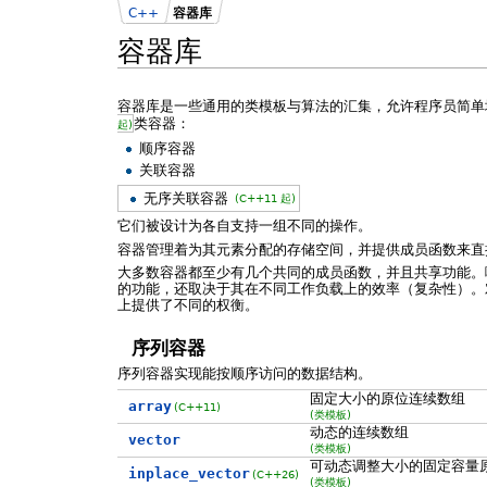
C++
容器库
容器库
容器库是一些通用的类模板与算法的汇集，允许程序员简单
类容器：
起)
顺序容器
关联容器
无序关联容器
(C++11 起)
它们被设计为各自支持一组不同的操作。
容器管理着为其元素分配的存储空间，并提供成员函数来直
大多数容器都至少有几个共同的成员函数，并且共享功能。
的功能，还取决于其在不同工作负载上的效率（复杂性）。
上提供了不同的权衡。
序列容器
序列容器实现能按顺序访问的数据结构。
固定大小的原位连续数组
array
(C++11)
(类模板)
动态的连续数组
vector
(类模板)
可动态调整大小的固定容量
inplace_vector
(C++26)
(类模板)