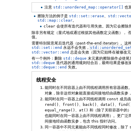
注意
std::unordered_map::operator[]
也
擦除方法的例子是
std::set::erase
、
std::vect
std::map::clear
。
clear
会使所有迭代器和引用失效。因为它会擦除
除非另有规定（显式地或通过根据其他函数定义函数）， 
值。
需要特别留意尾后迭代器（past-the-end iterat
std::set::end
永远不会失效，
std::unordered_se
std::vector::end
总是会失效（因为它始终在被修改元
有一个例外：删除
std::deque
末元素的擦除操作
会
使尾
std::deque
迭代器的通用规则结合后，最终结果是修改操
std::deque::end
失效。
线程安全
能同时在不同容器上由不同线程调用所有容器函数。
对象，除非这些对象能直接或间接地经由函数实参，包含
能同时在同一容器上由不同线程调用
const
成员函
rend()
、
front()
、
back()
、
data()
、
find(
equal_range()
、
at()
和（除了关联容器中的
也能同时在同一容器上由不同线程调用）。更广泛而
间接地经由函数实参，包含 this 指针访问。
同一容器中不同元素能由不同线程同时修改，除了