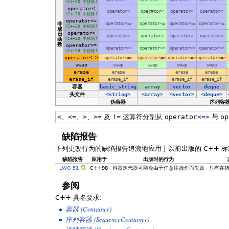
(C++20 中移除)
operator<
operator<
operator<
operator<
operator<
(C++20 中移除)
operator<=
非
operator<=
operator<=
operator<=
operator<=
(C++20 中移除)
成
operator>
员
operator>
operator>
operator>
operator>
函
(C++20 中移除)
数
operator>=
operator>=
operator>=
operator>=
operator>=
(C++20 中移除)
operator<=>
operator<=>
operator<=>
operator<=>
operator<=>
swap
swap
swap
swap
swap
erase
erase
erase
erase
erase_if
erase_if
erase_if
erase_if
容器
basic_string
array
vector
deque
头文件
<string>
<array>
<vector>
<deque>
伪容器
序列容
<
、
<=
、
>
、
>=
及
!=
运算符分别从
operator
<=>
与
op
缺陷报告
下列更改行为的缺陷报告追溯地应用于以前出版的 C++ 标
缺陷报告
应用于
出版时的行为
LWG 51
C++98
容器迭代器可能会由于任意库操作而失效
只有在
参阅
C++ 具名要求:
(Container)
容器
(SequenceContainer)
序列容器