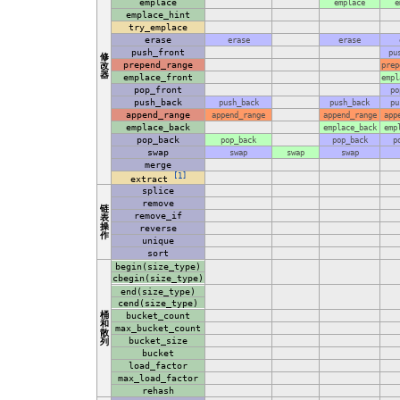
emplace
emplace
e
emplace_hint
try_emplace
erase
erase
erase
push_front
pu
修
prepend_range
改
prep
器
emplace_front
empl
pop_front
po
push_back
push_back
push_back
pu
append_range
append_range
append_range
app
emplace_back
emplace_back
emp
pop_back
pop_back
pop_back
p
swap
swap
swap
swap
merge
[1]
extract
splice
remove
链
remove_if
表
操
reverse
作
unique
sort
begin(size_type)
cbegin(size_type)
end(size_type)
cend(size_type)
桶
bucket_count
和
max_bucket_count
散
bucket_size
列
bucket
load_factor
max_load_factor
rehash