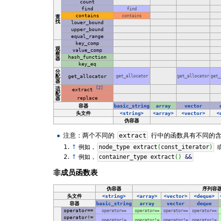
count
find
find
contains
contains
查
找
lower_bound
upper_bound
equal_range
key_comp
观
value_comp
察
hash_function
器
key_eq
分
配
get_allocator
get_allocator
get_allocator
get_
器
适
[2]
extract
配
replace
器
容器
basic_string
array
vector
头文件
<string>
<array>
<vector>
<
伪容器
注意：两个不同的
extract
行中的函数具有不同的
↑
例如，
node_type extract
(
const_iterator
)
↑
例如，
container_type extract
(
)
&&
非成员函数表
伪容器
序列容
头文件
<string>
<array>
<vector>
<deque>
容器
basic_string
array
vector
deque
operator==
operator==
operator==
operator==
operator==
operator!=
operator!=
operator!=
operator!=
operator!=