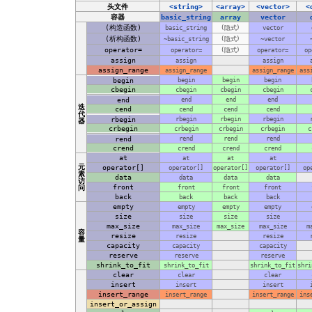
头文件
<string>
<array>
<vector>
<
容器
basic_string
array
vector
(构造函数)
basic_string
(隐式)
vector
(析构函数)
~basic_string
(隐式)
~vector
operator=
operator=
(隐式)
operator=
op
assign
assign
assign
assign_range
assign_range
assign_range
ass
begin
begin
begin
begin
cbegin
cbegin
cbegin
cbegin
end
end
end
end
迭
cend
cend
cend
cend
代
rbegin
rbegin
rbegin
rbegin
器
crbegin
crbegin
crbegin
crbegin
c
rend
rend
rend
rend
crend
crend
crend
crend
at
at
at
at
元
operator[]
operator[]
operator[]
operator[]
op
素
data
data
data
data
访
front
问
front
front
front
back
back
back
back
empty
empty
empty
empty
size
size
size
size
max_size
max_size
max_size
max_size
m
容
resize
resize
resize
量
capacity
capacity
capacity
reserve
reserve
reserve
shrink_to_fit
shrink_to_fit
shrink_to_fit
shri
clear
clear
clear
insert
insert
insert
insert_range
insert_range
insert_range
ins
insert_or_assign