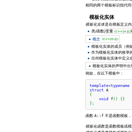
相同的两个模板标识指代同
模板化实体
模板化实体
是在模板定义内
类/函数
/变量
(C++14 起)
概念
(C++20 起)
模板化实体的成员（例
作为模板化实体的枚举
任何模板化实体中定义
模板化实体的声明中出现
例如，在以下模板中：
template
<
typename
 
struct
{
void
 f
(
)
{
}
}
;
函数
A::f
不是函数模板，
模板化函数
是函数模板或模