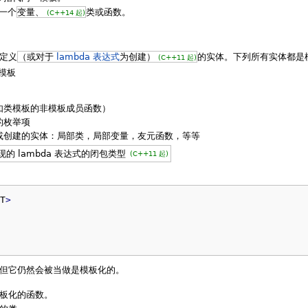
一个
变量、
类或函数。
(C++14 起)
定义
（或对于
lambda 表达式
为创建）
的实体。下列所有实体都是
(C++11 起)
模板
如类模板的非模板成员函数）
的枚举项
或创建的实体：局部类，局部变量，友元函数，等等
的 lambda 表达式的闭包类型
(C++11 起)
T
>
但它仍然会被当做是模板化的。
板化的函数。