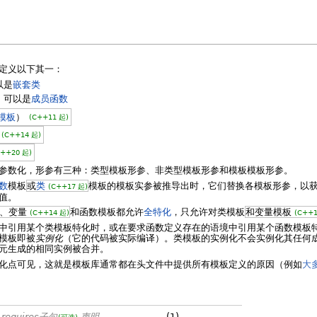
它定义以下其一：
以是
嵌套类
，可以是
成员函数
模板
）
(C++11 起)
(C++14 起)
C++20 起)
参数化，形参有三种：类型模板形参、非类型模板形参和模板模板形参。
数
模板
或
类
模板的模板实参被推导出时，它们替换各模板形参，以
(C++17 起)
值。
、变量
和函数模板都允许
全特化
，只允许对类模板
和变量模板
(C++14 起)
(C++1
中引用某个类模板特化时，或在要求函数定义存在的语境中引用某个函数模板
模板即被
实例化
（它的代码被实际编译）。类模板的实例化不会实例化其任何
元生成的相同实例被合并。
化点可见，这就是模板库通常都在头文件中提供所有模板定义的原因（例如
大多
requires子句
声明
(1)