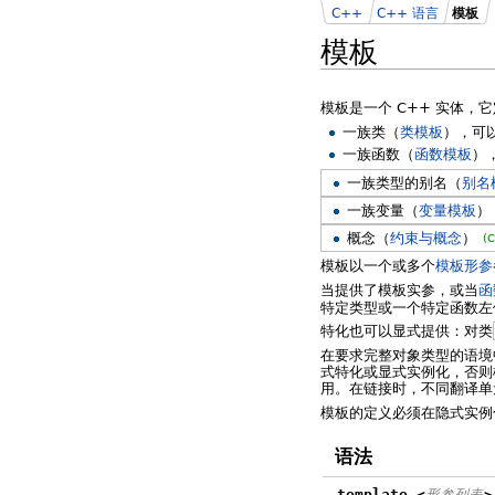
C++
C++ 语言
模板
模板
模板是一个 C++ 实体，
一族类（
类模板
），可
一族函数（
函数模板
）
一族类型的别名（
别名
一族变量（
变量模板
）
概念（
约束与概念
）
(
模板以一个或多个
模板形参
当提供了模板实参，或当
函
特定类型或一个特定函数左
特化也可以显式提供：对类
在要求完整对象类型的语境
式特化或显式实例化，否则
用。在链接时，不同翻译单
模板的定义必须在隐式实例
语法
template <
形参列表
>