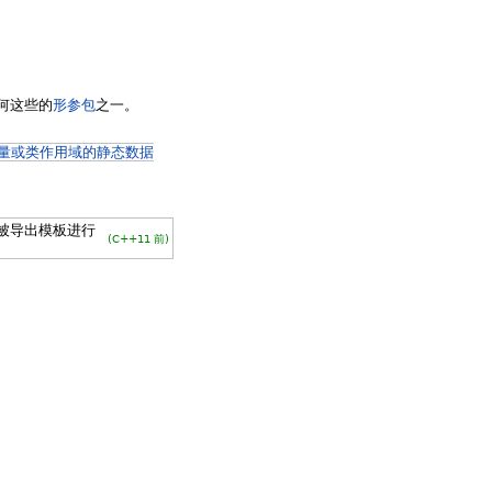
何这些的
形参包
之一。
量或类作用域的静态数据
被导出模板进行
(C++11 前)