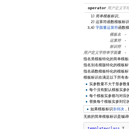
operator
用户定义字
1)
简单模板标识
。
2)
运算符函数模板标
3,4)
字面量运算符
函数
模板名
-
运算符
-
标识符
-
用户定义字符串字面量
-
指名类模板特化的简单模板
指名别名模版特化的模板标
指名函数模板特化的模板标
模板标识在满足以下所有条
实参数量不大于形参数
每个没有默认模板实参
每个模板实参都与对应
替换每个模板实参到它
如果模板标识
非待决
，
无效的简单模板标识是编译
template
<
class
 T, 