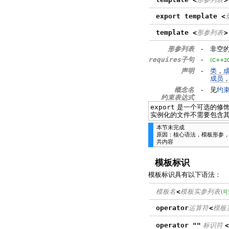
export template <
template <
形参列表
>
形参列表
-
非空
requires子句
-
(C++2
声明
-
类
，
成员
概念名
-
见
约
约束表达式
export
是一个可选的修饰
实例化的文件不需要包含
本节未完成
原因：核心语法，模板形参，以及实例
共内容
模板标识
模板标识具有以下语法：
模板名
<
模板实参列表
(可
operator
运算符
<
模板
operator ""
标识符
<