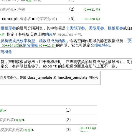
(可选)
形参列表
>
声明
(2)
(C++11 前)
 concept
概念名
=
约束表达式
;
(3)
(C++20 起)
的
模板形参
的逗号分隔列表，其中每项是
非类型形参
、
类型形参
、
模板形参
或任
指定了各模板实参上的
约束
的
requires子句
。
0 起)
成员类或成员枚举类型
，
函数
或
成员函数
，命名空间作用域的静态数据成员，
变
，
或
别名模板
的声明。它也可以定义
模板特化
。
(C++14 起)
(C++11 起)
束与概念
符，声明模板
被导出
（用于类模板时，它声明该类的所有成员也被导出）。对
其定义：有声明就足够了。
export
的实现稀少而且在细节上互不一致。
化，带出 class_template 和 function_template 间的公
>
(1)
选)
实参列表
>
(2)
(可选)
(C++11 起)
模板实参列表
>
(3)
(可选)