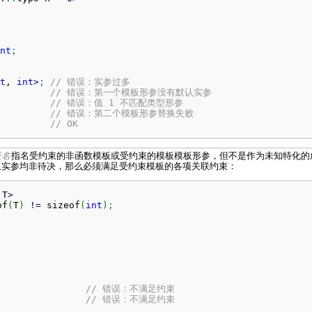
nt
;
t
, 
int
>
;
// 错误：实参过多
// 错误：第一个模板形参没有默认实参
// 错误：值 1 不匹配类型形参
// 错误：第二个模板形参替换失败
// OK
板名
指名受约束的非函数模板或受约束的模板模板形参，但不是作为未知特化的
板实参均非待决，那么必须满足受约束模板的各项关联约束：
 T
>
of
(
T
)
!
=
 sizeof
(
int
)
;
// 错误：不满足约束
// 错误：不满足约束