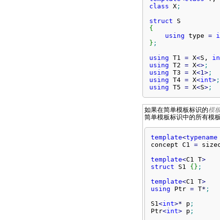
class
 X
;
struct
{
using
 type 
=
i
}
;
using
 T1 
=
 X
<
S, 
in
using
 T2 
=
 X
<>
;
using
 T3 
=
 X
<
1
>
;
using
 T4 
=
 X
<
int
>
;
using
 T5 
=
 X
<
S
>
;
如果在简单模板标识的
模
简单模板标识中的所有模
template
<
typename
concept C1 
=
 size
template
<
C1 T
>
struct
 S1 
{
}
;
template
<
C1 T
>
using
 Ptr 
=
 T
*
;
S1
<
int
>
*
 p
;
Ptr
<
int
>
 p
;