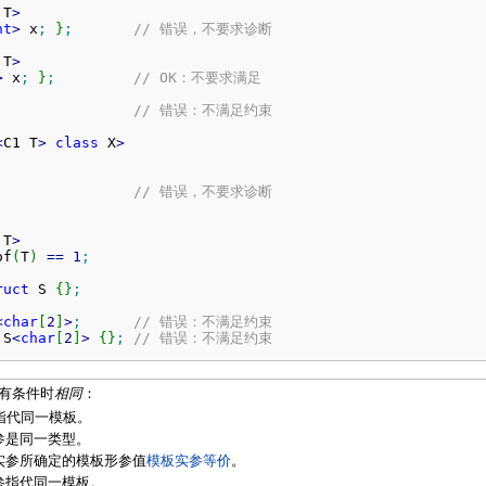
 T
>
nt
>
 x
;
}
;
// 错误，不要求诊断
 T
>
>
 x
;
}
;
// OK：不要求满足
// 错误：不满足约束
<
C1 T
>
class
 X
>
// 错误，不要求诊断
 T
>
of
(
T
)
==
1
;
ruct
 S 
{
}
;
<
char
[
2
]
>
;
// 错误：不满足约束
 S
<
char
[
2
]
>
{
}
;
// 错误：不满足约束
有条件时
相同
：
指代同一模板。
参是同一类型。
实参所确定的模板形参值
模板实参等价
。
参指代同一模板。