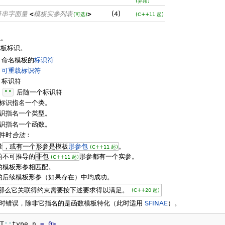
(弃用)
符串字面量
<
模板实参列表
>
(4)
(可选)
(C++11 起)
识。
模板标识。
命名模板的
标识符
可重载标识符
标识符
""
后随一个标识符
标识指名一个类。
识指名一个类型。
识指名一个函数。
件时
合法
：
量
，或有一个形参是模板
形参包
。
(C++11 起)
的不可推导的
非包
形参都有一个实参。
(C++11 起)
的模板形参相匹配。
的后续模板形参（如果存在）中均成功。
那么它关联得约束需要按下述要求得以满足。
(C++20 起)
时错误，除非它指名的是函数模板特化（此时适用
SFINAE
）。
T
::
type
 n 
=
0
>