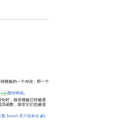
获得模板的一个
特化
，即一个
部分特化
。
4 起)
特化时，除非模板已经被显
成员函数，除非它们也被使
数 boost 库只有标头
）