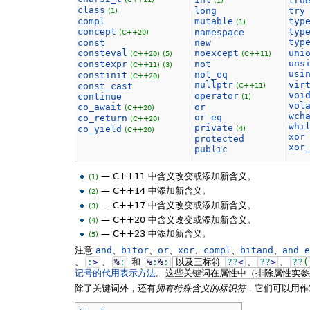
tru
(1)
class
long
try
(1)
compl
mutable
typ
(1)
concept
typ
namespace
(C++20)
typ
const
new
consteval
noexcept
uni
(C++20)
(5)
(C++11)
uns
constexpr
not
(C++11)
(3)
usi
not_eq
constinit
(C++20)
nullptr
vir
const_cast
(C++11)
voi
operator
continue
(1)
vol
co_await
or
(C++20)
wch
or_eq
co_return
(C++20)
whi
private
co_yield
(4)
(C++20)
xor
protected
xor
public
— C++11 中含义改变或添加新含义。
(1)
— C++14 中添加新含义。
(2)
— C++17 中含义改变或添加新含义。
(3)
— C++20 中含义改变或添加新含义。
(4)
— C++23 中添加新含义。
(5)
注意
and
、
bitor
、
or
、
xor
、
compl
、
bitand
、
and_e
、
:
>
、
%
:
和
%
:
%
:
以及三标符
??
<
、
??
>
、
??
(
记号的代用表示方法
。
这些关键词在属性中（排除属性实参
除了关键词外，还有
拥有特殊含义的标识符
，它们可以用作