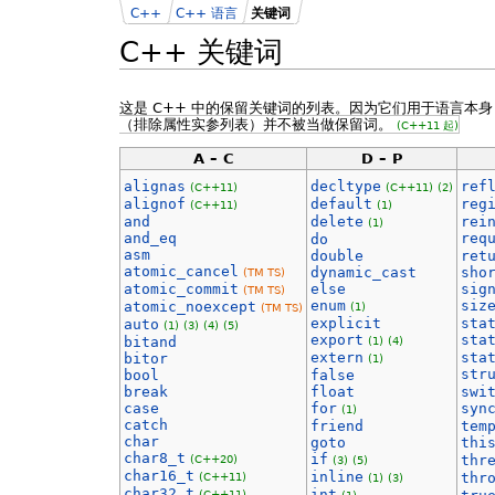
C++
C++ 语言
关键词
C++ 关键词
这是 C++ 中的保留关键词的列表。因为它们用于语言本
（排除属性实参列表）并不被当做保留词。
(C++11 起)
A – C
D – P
alignas
decltype
ref
(C++11)
(C++11)
(2)
alignof
default
reg
(C++11)
(1)
and
delete
rei
(1)
and_eq
req
do
asm
double
ret
atomic_cancel
dynamic_cast
sho
(TM TS)
atomic_commit
else
sig
(TM TS)
enum
siz
atomic_noexcept
(1)
(TM TS)
explicit
sta
auto
(1)
(3)
(4)
(5)
export
sta
bitand
(1)
(4)
extern
sta
bitor
(1)
str
bool
false
break
float
swi
case
for
syn
(1)
catch
friend
tem
char
goto
thi
char8_t
if
(C++20)
thr
(3)
(5)
char16_t
inline
(C++11)
thr
(1)
(3)
char32_t
int
(C++11)