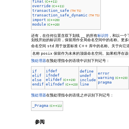
final
(C++11)
override
(C++11)
transaction_safe
(TM TS)
transaction_safe_dynamic
(TM TS)
import
(C++20)
module
(C++20)
还有，在任何位置含双下划线 __ 的所有
标识符
，和以一个
划线开始的标识符，保留用作全局命名空间中的名称。更多
命名空间
std
用于放置标准 C++ 库中的名称。关于向它
名称
posix
保留作为未来的顶级命名空间。如果程序在该
预处理器
在预处理指令的语境中识别下列记号：
ifdef
if
define
error
ifndef
elif
undef
warning
(C++23)
elifdef
else
include
(C++23)
pragma
endif
elifndef
line
(C++23)
预处理器
在预处理指令的语境
之外
识别下列记号：
_Pragma
(C++11)
参阅