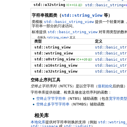
std::u32string
std::
basic_string
<
(C++11 起)
字符串视图类（
std::string_view
等）
类模板
std::basic_string_view
提供一个轻量对象
字符串一部分的只读访问。
标准提供
std::basic_string_view
对常用类型的数
在标头
<string_view>
定义
类型
定义
std::string_view
std::
basic_str
std::wstring_view
std::
basic_str
std::u8string_view
std::
basic_str
(C++20 起)
std::u16string_view
std::
basic_str
std::u32string_view
std::
basic_str
空终止序列工具
空终止字符序列
（NTCTS）是以空字符（
值初始化
后的值
字符串库提供创建、检查及修改这些序列的函数：
空终止字节字符串
（NTBS）辅助函数（包含
宽字符类
空终止多字节字符串
（NTMBS）辅助函数
相关库
本地化库
提供对字符串转换的支持（例如
std::wstring
std::isspace
或
std::isdigit
）。