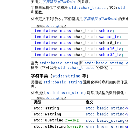
(CharTraits)
要满足
字符特征
的要求。
字符串库提供了类模板
std::char_traits
，它为
std:
和函数。
(CharTraits)
标准定义下列特化，它们都满足
字符特征
的要
在标头
<string>
定义
template
<>
class
char_traits
<
char
>
;
template
<>
class
char_traits
<
wchar_t
>
;
template
<>
class
char_traits
<
char8_t
>
;
template
<>
class
char_traits
<
char16_t
>
;
template
<>
class
char_traits
<
char32_t
>
;
当为
std::basic_string
和
std::basic_string_v
征类（它可以是
std::char_traits
的特化）。
字符串类（
std::string
等）
类模板
std::basic_string
通用化字符序列如何操作及
理。
标准提供
std::basic_string
对常用类型的数种特化：
在标头
<string>
定义
类型
定义
std::string
std::
basic_string
<
std::wstring
std::
basic_string
<
std::u8string
std::
basic_string
<
(C++20 起)
std::u16string
std::
basic_string
<
(C++11 起)