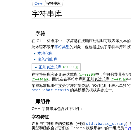
C++
字符串库
字符串库
字符
在 C++ 标准库中，
字符
是在按顺序处理时可以表示文本的
此术语不限于
字符类型
的对象，也包括提供了字符串库和以
本地化库
输入/输出库
正则表达式库
(C++11 起)
在字符串库
和正则表达式库
中，字符只能具有
字
(C++11 起)
。因此在在字符串库
和正则表达式库
中
(C++20 起)
(C++11 起)
某些标准库组件接受
字符容器类型
。它们也用于表示单独
std::char_traits
的类模板的模板实参之一。
库组件
C++ 字符串库包含以下组件：
字符特征
许多与字符相关的类模板（例如
std::basic_string
）
类型和函数会以它们的
Traits
模板形参中的一组成员
ty