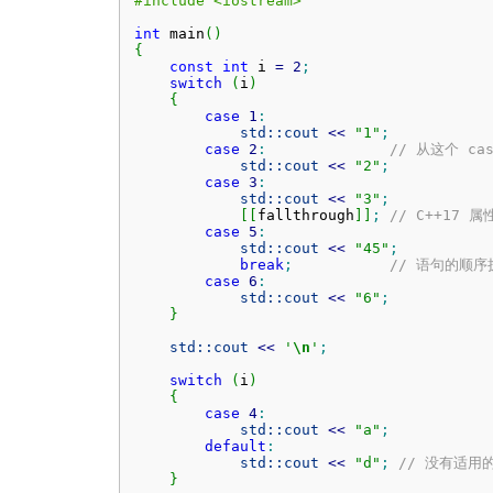
#include <iostream>
int
 main
(
)
{
const
int
 i 
=
2
;
switch
(
i
)
{
case
1
:
std::
cout
<<
"1"
;
case
2
:
// 从这个 c
std::
cout
<<
"2"
;
case
3
:
std::
cout
<<
"3"
;
[
[
fallthrough
]
]
;
// C++17
case
5
:
std::
cout
<<
"45"
;
break
;
// 语句的顺
case
6
:
std::
cout
<<
"6"
;
}
std::
cout
<<
'
\n
'
;
switch
(
i
)
{
case
4
:
std::
cout
<<
"a"
;
default
:
std::
cout
<<
"d"
;
// 没有适用
}