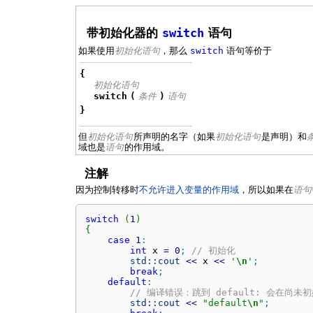
带初始化器的
switch
语句
如果使用
初始化语句
，那么
switch
语句等价于
{
初始化语句
switch
(
条件
)
语句
}
但
初始化语句
所声明的名字（如果
初始化语句
是声明）和
域也是
语句
的作用域。
注解
因为控制转移时
不允许进入变量的作用域
，所以如果在
语句
switch
(
1
)
{
case
1
:
int
 x 
=
0
;
// 初始化
std::
cout
<<
 x 
<<
'
\n
'
;
break
;
default
:
// 编译错误：跳到 default: 会在尚未
std::
cout
<<
"default
\n
"
;