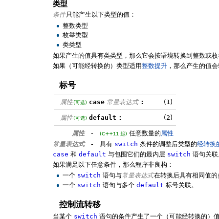
类型
条件
只能产生以下类型的值：
整数类型
枚举类型
类类型
如果产生的值具有类类型，那么它会按语境转换到整数或枚
如果（可能经转换的）类型适用
整数提升
，那么产生的值会
标号
属性
case
常量表达式
:
(1)
(可选)
属性
default
:
(2)
(可选)
属性
-
任意数量的
属性
(C++11 起)
常量表达式
-
具有
switch
条件的调整后类型的
经转换
case
和
default
与包围它们的最内层
switch
语句关联
如果满足以下任意条件，那么程序非良构：
一个
switch
语句与
常量表达式
在转换后具有相同值
一个
switch
语句与多个
default
标号关联。
控制流转移
当某个
switch
语句的条件产生了一个（可能经转换的）