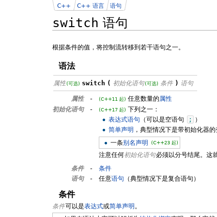
C++
C++ 语言
语句
switch
语句
根据条件的值，将控制流转移到若干语句之一。
语法
属性
switch
(
初始化语句
条件
)
语句
(可选)
(可选)
属性
-
任意数量的
属性
(C++11 起)
初始化语句
-
下列之一：
(C++17 起)
表达式语句
（可以是空语句
;
）
简单声明
，典型情况下是带初始化器的
一条
别名声明
(C++23 起)
注意任何
初始化语句
必须以分号结尾。这
条件
-
条件
语句
-
任意
语句
（典型情况下是复合语句）
条件
条件
可以是
表达式
或
简单声明
。