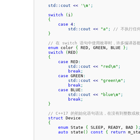
std::
cout
<<
'
\n
'
;
switch
(
i
)
{
case
4
:
std::
cout
<<
"a"
;
// 不执行任
}
// 在 switch 语句中使用枚举时，许多编译
enum
 color 
{
 RED, GREEN, BLUE 
}
;
switch
(
RED
)
{
case
 RED
:
std::
cout
<<
"red
\n
"
;
break
;
case
 GREEN
:
std::
cout
<<
"green
\n
"
;
break
;
case
 BLUE
:
std::
cout
<<
"blue
\n
"
;
break
;
}
// C++17 的初始化语句语法，在没有到整数
struct
 Device

{
enum
 State 
{
 SLEEP, READY, BAD 
}
auto
 state
(
)
const
{
return
 m_st