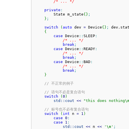
/* ... */
private
:
        State m_state
{
}
;
}
;
switch
(
auto
 dev 
=
 Device
{
}
;
 dev.
sta
{
case
 Device
::
SLEEP
:
/* ... */
break
;
case
 Device
::
READY
:
/* ... */
break
;
case
 Device
::
BAD
:
/* ... */
break
;
}
// 不正常的例子
// 语句不必是复合语句
switch
(
0
)
std::
cout
<<
"this does nothing
\
// 标号也不必有复合语句
switch
(
int
 n 
=
1
)
case
0
:
case
1
:
std::
cout
<<
 n 
<<
'
\n
'
;