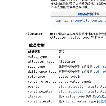
多成员函数附带了更严格的要求。如果
以不完整的元素类型实例化。
功能特性测试
宏
__cpp_lib_incomplete_contain
Allocator
-
用于获取/释放内存及构造/析构内存中元
Allocator::value_type
与
T
不同
成员类型
成员类型
定义
value_type
T
allocator_type
Allocator
size_type
无符号整数类型（通常是
std::s
difference_type
有符号整数类型（通常是
std::p
reference
value_type
&
const_reference
const
value_type
&
pointer
std::
allocator_traits
<
All
const_pointer
std::
allocator_traits
<
All
iterator
指向
value_type
的常
老式向前
const_iterator
指向
const
value_type
的
老