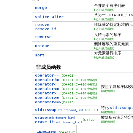
合并两个有序列表
merge
(公开成员函数)
从另一
forward_lis
splice_after
(公开成员函数)
remove
移除满足特定标准的元
remove_if
(公开成员函数)
反转元素的顺序
reverse
(公开成员函数)
删除连续的重复元素
unique
(公开成员函数)
对元素进行排序
sort
(公开成员函数)
非成员函数
operator==
(C++11)
operator!=
(C++11)
(C++20 中移除)
operator<
(C++11)
(C++20 中移除)
按照字典顺序比较
operator<=
(C++11)
(C++20 中移除)
(函数模板)
operator>
(C++11)
(C++20 中移除)
operator>=
(C++11)
(C++20 中移除)
operator<=>
(C++20)
特化
std::swap
std::swap
(C++11)
(std::forward_list)
(函数模板)
erase
擦除所有满足特定
(std::forward_list)
(C++20)
erase_if
(函数模板)
(std::forward_list)
(C++17 起)