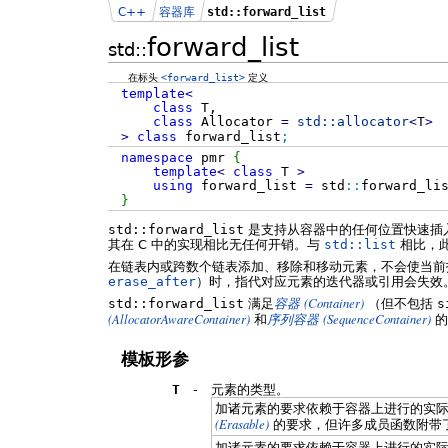
C++
容器库
std::forward_list
forward_list
std::
在标头
<forward_list>
定义
template
<
class
T,
class
Allocator
=
std::
allocator
<
T
>
>
class
forward_list
;
namespace
pmr
{
template
<
class
T
>
using
forward_list
=
std
::
forward_li
}
std::forward_list
是支持从容器中的任何位置快速插
其在 C 中的实现相比无任何开销。与
std::list
相比，
在链表内或跨数个链表添加、移除和移动元素，不会使当前
erase_after
）时，指代对应元素的迭代器或引用会失效
(Container)
std::forward_list
满足
容器
（但不包括
s
(AllocatorAwareContainer)
(SequenceContainer)
和
序列容器
的
模板形参
T
-
元素的类型。
加诸元素的要求依赖于容器上进行的实
(Erasable)
的要求，但许多成员函数附带
加诸元素的要求依赖于容器上进行的实