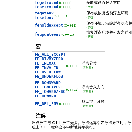
fegetround
获取或设置舍入方向
(C++11)
fesetround
(函数)
(C++11)
fegetenv
保存或恢复当前浮点环境
(C++11)
fesetenv
(函数)
保存环境，清除所有状态
feholdexcept
(C++11)
(函数)
恢复浮点环境并引发之前
feupdateenv
(C++11)
(函数)
宏
FE_ALL_EXCEPT
FE_DIVBYZERO
FE_INEXACT
浮点异常
(C++11)
FE_INVALID
(宏常量)
FE_OVERFLOW
FE_UNDERFLOW
FE_DOWNWARD
FE_TONEAREST
浮点舍入方向
(C++11)
FE_TOWARDZERO
(宏常量)
FE_UPWARD
默认浮点环境
FE_DFL_ENV
(C++11)
(宏常量)
注解
浮点异常与 C++ 异常无关。浮点运算引发浮点异常时，
现上 C++ 程序会不中断地持续执行。