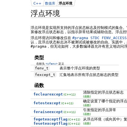
C++
数值库
浮点环境
浮点环境
浮点环境是实现所支持的浮点状态标志及控制模式的集合。
算修改浮点状态标志，以指示异常结果或辅助信息。浮点控
浮点环境访问和修改仅在
#pragma STDC FENV_ACCESS
认，且浮点状态标志决不被测试或被修改的自由。实践中，少数当前编译
#pragma
，但无论如何，大多数编译器允许有意义地访问
类型
在标头
<cfenv>
定义
fenv_t
表示整个浮点环境的类型
fexcept_t
汇集地表示所有浮点状态标志的类型
函数
清除指定的浮点状态标志
feclearexcept
(C++11)
(函数)
确定设置了哪个指定的浮
fetestexcept
(C++11)
(函数)
引发指定的浮点异常
feraiseexcept
(C++11)
(函数)
fegetexceptflag
从浮点环境（或向其中）
(C++11)
fesetexceptflag
(函数)
(C++11)