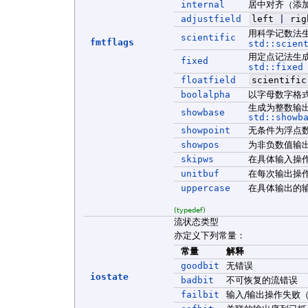
internal
居中对齐（添
adjustfield
left
|
rig
用科学记数法
scientific
fmtflags
std::scien
用定点记法生
fixed
std::fixed
floatfield
scientifi
boolalpha
以字母数字格
生成为整数输
showbase
std::showb
showpoint
无条件为浮点
showpos
为非负数值输
skipws
在具体输入操
unitbuf
在每次输出操
uppercase
在具体输出的
(typedef)
流状态类型
亦定义下列常量：
常量
解释
goodbit
无错误
iostate
badbit
不可恢复的流错误
failbit
输入/输出操作失败