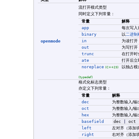
流打开模式类型
同时定义下列常量：
常量
解释
app
每次写入
binary
以
二进制
in
为读打开
openmode
out
为写打开
trunc
在打开时
ate
打开后立
noreplace
以独占模
(C++23)
(typedef)
格式化标志类型
亦定义下列常量：
常量
解释
dec
为整数输入/
oct
为整数输入/
hex
为整数输入/
basefield
dec
|
oct
left
左对齐（添加
right
右对齐（添加