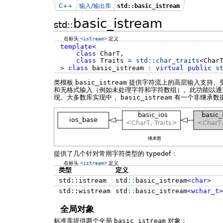
C++
输入/输出库
std::basic_istream
basic_istream
std::
在标头
<istream>
定义
template
<
class
CharT,
class
Traits
=
std::
char_traits
<
Char
>
class
basic_istream
:
virtual
public
s
类模板
basic_istream
提供字符流上的高层输入支持。
和无格式输入（例如未处理字符和字符数组）。此功能以
现。大多数库实现中，
basic_istream
有一个非继承数
继承图
提供了几个针对常用字符类型的 typedef：
在标头
<istream>
定义
类型
定义
std::istream
std
::
basic_istream
<
char
>
std::wistream
std
::
basic_istream
<
wchar_t
>
全局对象
标准库提供两个全局
basic_istream
对象：