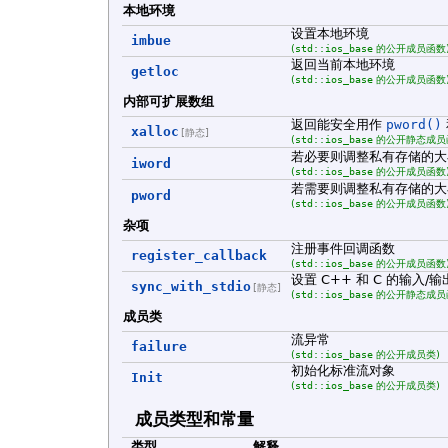
本地环境
设置本地环境
imbue
(
std::ios_base
的公开成员函数
返回当前本地环境
getloc
(
std::ios_base
的公开成员函数
内部可扩展数组
返回能安全用作
pword()
xalloc
[静态]
(
std::ios_base
的公开静态成员
若必要则调整私有存储的
iword
(
std::ios_base
的公开成员函数
若需要则调整私有存储的
pword
(
std::ios_base
的公开成员函数
杂项
注册事件回调函数
register_callback
(
std::ios_base
的公开成员函数
设置 C++ 和 C 的输入
sync_with_stdio
[静态]
(
std::ios_base
的公开静态成员
成员类
流异常
failure
(
std::ios_base
的公开成员类)
初始化标准流对象
Init
(
std::ios_base
的公开成员类)
成员类型和常量
类型
解释