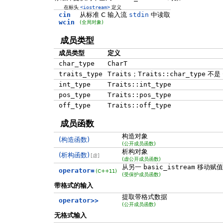
在标头
<iostream>
定义
cin
从标准 C 输入流
stdin
中读取
wcin
(全局对象)
成员类型
成员类型
定义
char_type
CharT
traits_type
Traits
；
Traits::char_type
不是
int_type
Traits::int_type
pos_type
Traits::pos_type
off_type
Traits::off_type
成员函数
构造对象
(构造函数)
(公开成员函数)
析构对象
(析构函数)
[虚]
(虚公开成员函数)
从另一
basic_istream
移动赋值
operator=
(C++11)
(受保护成员函数)
带格式的输入
提取带格式数据
operator>>
(公开成员函数)
无格式输入