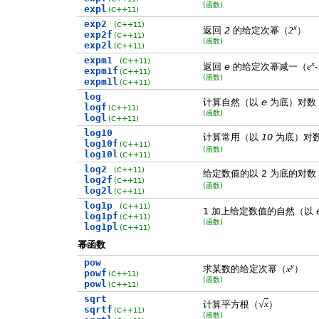
(函数)
expl
(C++11)
exp2
(C++11)
x
返回
2
的给定次幂（
）
2
exp2f
(C++11)
(函数)
exp2l
(C++11)
expm1
(C++11)
x
返回
e
的给定次幂减一（
e
-
expm1f
(C++11)
(函数)
expm1l
(C++11)
log
计算自然（以
e
为底）对数
logf
(C++11)
(函数)
logl
(C++11)
log10
计算常用（以
10
为底）对
log10f
(C++11)
(函数)
log10l
(C++11)
log2
(C++11)
给定数值的以 2 为底的对数
log2f
(C++11)
(函数)
log2l
(C++11)
log1p
(C++11)
1 加上给定数值的自然（以
log1pf
(C++11)
(函数)
log1pl
(C++11)
幂函数
pow
y
求某数的给定次幂（
）
x
powf
(C++11)
(函数)
powl
(C++11)
sqrt
√
计算平方根（
）
x
sqrtf
(C++11)
(函数)