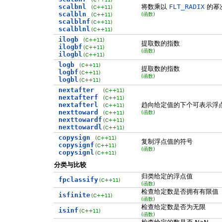
scalbnl
将数乘以
FLT_RADIX
的幂
(C++11)
scalbln
(函数)
(C++11)
scalblnf
(C++11)
scalblnl
(C++11)
ilogb
(C++11)
提取数的指数
ilogbf
(C++11)
(函数)
ilogbl
(C++11)
logb
(C++11)
提取数的指数
logbf
(C++11)
(函数)
logbl
(C++11)
nextafter
(C++11)
nextafterf
(C++11)
nextafterl
趋向给定值的下个可表示浮
(C++11)
nexttoward
(函数)
(C++11)
nexttowardf
(C++11)
nexttowardl
(C++11)
copysign
(C++11)
复制浮点值的符号
copysignf
(C++11)
(函数)
copysignl
(C++11)
分类与比较
归类给定的浮点值
fpclassify
(C++11)
(函数)
检查给定数是否拥有有限值
isfinite
(C++11)
(函数)
检查给定数是否为无限
isinf
(C++11)
(函数)