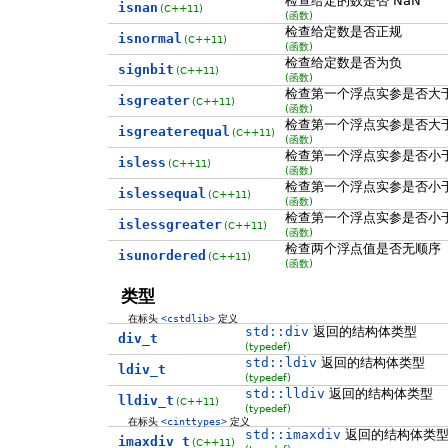
检查给定的数是否 NaN
isnan
(C++11)
(函数)
检查给定数是否正规
isnormal
(C++11)
(函数)
检查给定数是否为负
signbit
(C++11)
(函数)
检查第一个浮点实参是否大
isgreater
(C++11)
(函数)
检查第一个浮点实参是否大
isgreaterequal
(C++11)
(函数)
检查第一个浮点实参是否小
isless
(C++11)
(函数)
检查第一个浮点实参是否小
islessequal
(C++11)
(函数)
检查第一个浮点实参是否小
islessgreater
(C++11)
(函数)
检查两个浮点值是否无顺序
isunordered
(C++11)
(函数)
类型
在标头
<cstdlib>
定义
std::div
返回的结构体类型
div_t
(typedef)
std::ldiv
返回的结构体类型
ldiv_t
(typedef)
std::lldiv
返回的结构体类型
lldiv_t
(C++11)
(typedef)
在标头
<cinttypes>
定义
std::imaxdiv
返回的结构体类
imaxdiv_t
(C++11)