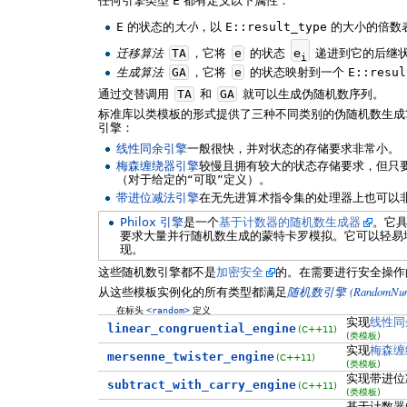
任何引擎类型
E
都有定义以下属性：
E
的状态的
大小
，以
E::result_type
的大小的倍数
迁移算法
TA
，它将
e
的状态
e
递进到它的后继
i
生成算法
GA
，它将
e
的状态映射到一个
E::resul
通过交替调用
TA
和
GA
就可以生成伪随机数序列。
标准库以类模板的形式提供了三种不同类别的伪随机数生成
引擎：
线性同余引擎
一般很快，并对状态的存储要求非常小。
梅森缠绕器引擎
较慢且拥有较大的状态存储要求，但只
（对于给定的“可取”定义）。
带进位减法引擎
在无先进算术指令集的处理器上也可以
Philox 引擎
是一个
基于计数器的随机数生成器
。它具
要求大量并行随机数生成的蒙特卡罗模拟。它可以轻易地
现。
这些随机数引擎都不是
加密安全
的。在需要进行安全操作
(RandomNum
从这些模板实例化的所有类型都满足
随机数引擎
在标头
<random>
定义
实现
线性同
linear_congruential_engine
(C++11)
(类模板)
实现
梅森缠
mersenne_twister_engine
(C++11)
(类模板)
实现带进位
subtract_with_carry_engine
(C++11)
(类模板)
基于计数器