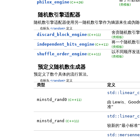
philox_engine
(C++26)
(类模板)
随机数引擎适配器
随机数引擎适配器使用另一随机数引擎作为熵源来生成伪随
在标头
<random>
定义
舍弃随机数引擎
discard_block_engine
(C++11)
(类模板)
将一个随机数引
independent_bits_engine
(C++11)
(类模板)
以不同顺序发送
shuffle_order_engine
(C++11)
(类模板)
预定义随机数生成器
预定义了数个具体的流行算法。
在标头
<random>
定义
类型
定义
std::
linear_c
minstd_rand0
(C++11)
由 Lewis、Good
准”
std::
linear_c
minstd_rand
(C++11)
较新的“最小标准”，为 
std::
mersenne