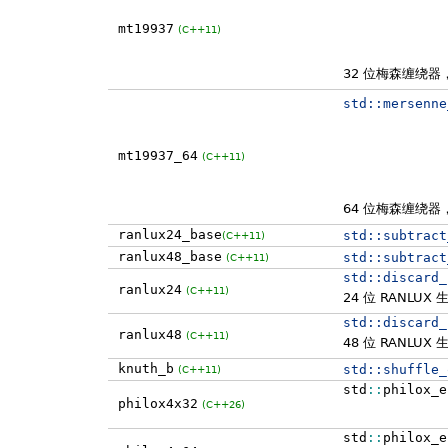
mt19937
(C++11)
32 位梅森缠绕器
std::
mersenne
mt19937_64
(C++11)
64 位梅森缠绕器
ranlux24_base
std::
subtract
(C++11)
ranlux48_base
std::
subtract
(C++11)
std::
discard_
ranlux24
(C++11)
24 位 RANLUX 生
std::
discard_
ranlux48
(C++11)
48 位 RANLUX 生
knuth_b
std::
shuffle_
(C++11)
std
::
philox_e
philox4x32
(C++26)
std
::
philox_e