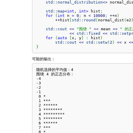
std::
normal_distribution
<>
 normal_di
std::
map
<
int
, 
int
>
 hist
;
for
(
int
 n 
=
0
;
 n 
<
10000
;
++
n
)
++
hist
[
std::
round
(
normal_dist
(
e2
std::
cout
<<
"围绕 "
<<
 mean 
<<
" 的
<<
std::
fixed
<<
std::
setp
for
(
auto
[
x, y
]
:
 hist
)
std::
cout
<<
std::
setw
(
2
)
<<
 x 
<
}
可能的输出：
随机选择的平均值：4

围绕 4 的正态分布：

-4 

-3 

-2 

-1 

 0 *

 1 ***

 2 ******

 3 ********

 4 *********

 5 ********

 6 ******

 7 ***

 8 *
