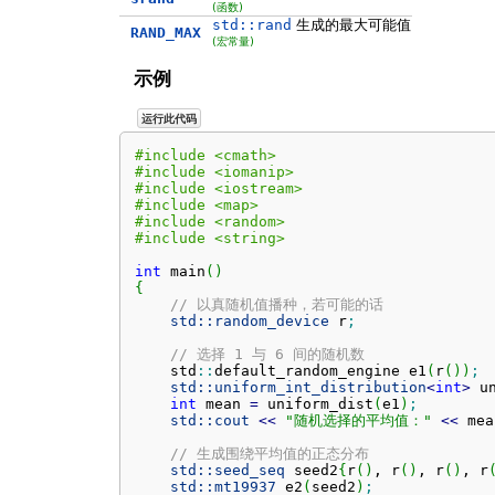
(函数)
std::rand
生成的最大可能值
RAND_MAX
(宏常量)
示例
运行此代码
#include <cmath>
#include <iomanip>
#include <iostream>
#include <map>
#include <random>
#include <string>
int
 main
(
)
{
// 以真随机值播种，若可能的话
std::
random_device
 r
;
// 选择 1 与 6 间的随机数
    std
::
default_random_engine
 e1
(
r
(
)
)
;
std::
uniform_int_distribution
<
int
>
 u
int
 mean 
=
 uniform_dist
(
e1
)
;
std::
cout
<<
"随机选择的平均值："
<<
 mea
// 生成围绕平均值的正态分布
std::
seed_seq
 seed2
{
r
(
)
, r
(
)
, r
(
)
, r
std::
mt19937
 e2
(
seed2
)
;