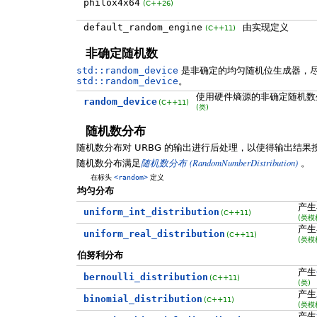
philox4x64
(C++26)
default_random_engine
由实现定义
(C++11)
非确定随机数
std::random_device
是非确定的均匀随机位生成器，
std::random_device
。
使用硬件熵源的非确定随机数
random_device
(C++11)
(类)
随机数分布
随机数分布对 URBG 的输出进行后处理，以使得输出结
(RandomNumberDistribution)
随机数分布满足
随机数分布
。
在标头
<random>
定义
均匀分布
产生
uniform_int_distribution
(C++11)
(类模
产生
uniform_real_distribution
(C++11)
(类模
伯努利分布
产生
bernoulli_distribution
(C++11)
(类)
产生
binomial_distribution
(C++11)
(类模
产生