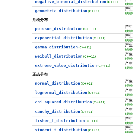
negative_binomial_distribution
(C++11)
(类模
产生
geometric_distribution
(C++11)
(类模
泊松分布
产生
poisson_distribution
(C++11)
(类模
产生
exponential_distribution
(C++11)
(类模
产
gamma_distribution
(C++11)
(类模
产生
weibull_distribution
(C++11)
(类模
产生
extreme_value_distribution
(C++11)
(类模
正态分布
产生
normal_distribution
(C++11)
(类模
产生
lognormal_distribution
(C++11)
(类模
产
chi_squared_distribution
(C++11)
(类模
产生
cauchy_distribution
(C++11)
(类模
产生
fisher_f_distribution
(C++11)
(类模
产生
student_t_distribution
(C++11)
(类模