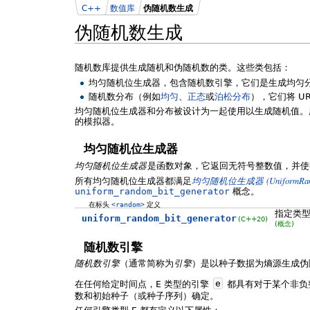
C++
数值库
伪随机数生成
伪随机数生成
随机数库提供生成随机和伪随机数的类。这些类包括：
均匀随机位生成器，包含随机数引擎，它们是生成均匀
随机数分布（例如
均匀
、
正态
或
泊松分布
），它们将 U
均匀随机位生成器和分布被设计为一起使用以生成随机值。
的模拟器。
均匀随机位生成器
均匀随机位生成器
是函数对象，它返回无符号整数值，并使
(UniformRa
所有均匀随机位生成器都满足
均匀随机位生成器
uniform_random_bit_generator
概念。
在标头
<random>
定义
指定类
uniform_random_bit_generator
(C++20)
(概念)
随机数引擎
随机数引擎
（通常简称为
引擎
）是以种子数据为熵源生成伪
在任何给定时间点，
E
类型的引擎
e
都具有对于某个非负
数和初始种子（或种子序列）确定。