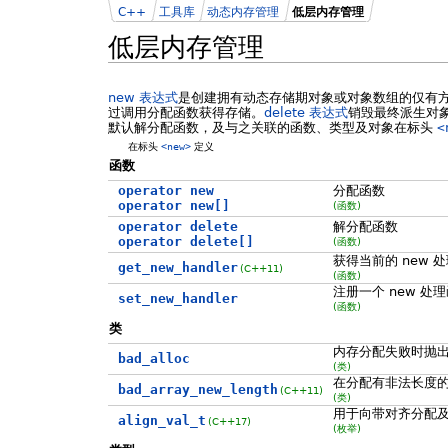
C++
工具库
动态内存管理
低层内存管理
低层内存管理
new 表达式
是创建拥有动态存储期对象或对象数组的仅有方
过调用分配函数获得存储。
delete 表达式
销毁最终派生对象
默认解分配函数，及与之关联的函数、类型及对象在标头
<
在标头
<new>
定义
函数
operator new
分配函数
operator new[]
(函数)
operator delete
解分配函数
operator delete[]
(函数)
获得当前的 new 
get_new_handler
(C++11)
(函数)
注册一个 new 处
set_new_handler
(函数)
类
内存分配失败时抛
bad_alloc
(类)
在分配有非法长度
bad_array_new_length
(C++11)
(类)
用于向带对齐分配
align_val_t
(C++17)
(枚举)