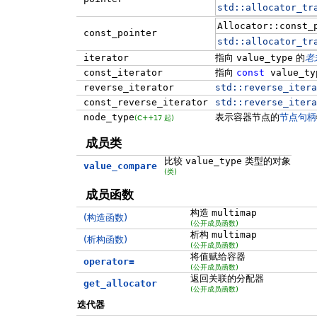
std::
allocator_tr
Allocator::const_
const_pointer
std::
allocator_tr
iterator
指向
value_type
的
老
const_iterator
指向
const
value_ty
reverse_iterator
std::
reverse_itera
const_reverse_iterator
std::
reverse_itera
node_type
表示容器节点的
节点句柄
(C++17 起)
成员类
比较
value_type
类型的对象
value_compare
(类)
成员函数
构造
multimap
(构造函数)
(公开成员函数)
析构
multimap
(析构函数)
(公开成员函数)
将值赋给容器
operator=
(公开成员函数)
返回关联的分配器
get_allocator
(公开成员函数)
迭代器