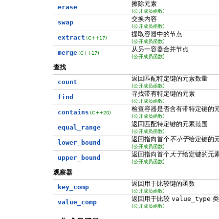
擦除元素
erase
(公开成员函数)
交换内容
swap
(公开成员函数)
提取容器中的节点
extract
(C++17)
(公开成员函数)
从另一容器合并节点
merge
(C++17)
(公开成员函数)
查找
返回匹配特定键的元素数量
count
(公开成员函数)
寻找带有特定键的元素
find
(公开成员函数)
检查容器是否含有带特定键的
contains
(C++20)
(公开成员函数)
返回匹配特定键的元素范围
equal_range
(公开成员函数)
返回指向首个
不小于
给定键的
lower_bound
(公开成员函数)
返回指向首个
大于
给定键的元
upper_bound
(公开成员函数)
观察器
返回用于比较键的函数
key_comp
(公开成员函数)
返回用于比较
value_type
类
value_comp
(公开成员函数)