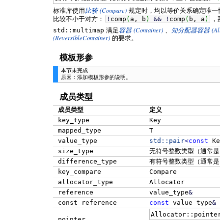
(Compare)
标准库使用
比较
规定时，均以等价关系确定唯一
比较不小于对方：
!
comp
(
a, b
)
&&
!
comp
(
b, a
)
，
(Container)
(A
std::multimap
满足
容器
、
知分配器容器
(ReversibleContainer)
的要求。
模板形参
本节未完成
原因：添加模板形参的说明。
成员类型
成员类型
定义
key_type
Key
mapped_type
T
value_type
std::
pair
<
const
Ke
size_type
无符号整数类型（通常
difference_type
有符号整数类型（通常
key_compare
Compare
allocator_type
Allocator
reference
value_type
&
const_reference
const
value_type
&
Allocator::pointe
pointer