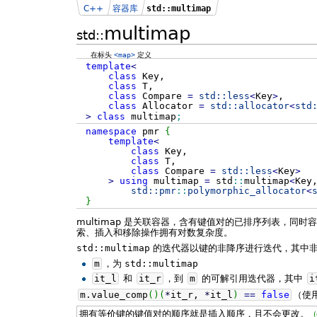
C++
容器库
std::multimap
multimap
std::
在标头
<map>
定义
template
<
class
Key,
class
T,
class
Compare
=
std::
less
<
Key
>
,
class
Allocator
=
std::
allocator
<
std
>
class
multimap
;
namespace
pmr
{
template
<
class
Key,
class
T,
class
Compare
=
std::
less
<
Key
>
>
using
multimap
=
std
::
multimap
<
Key
std::
pmr
::
polymorphic_allocator
<
}
multimap 是关联容器，含有键值对的已排序列表，同
索、插入和移除操作拥有对数复杂度。
std::multimap
的迭代器以键的非降序进行迭代，其中非
m
，为
std::multimap
it_l
和
it_r
，到
m
的可解引用迭代器，其中
i
m.
value_comp
(
)
(
*
it_r,
*
it_l
)
==
false
（使
拥有等价键的键值对的顺序就是插入顺序，且不会更改。