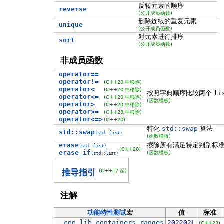
反转元素的顺序
reverse
(公开成员函数)
删除连续的重复元素
unique
(公开成员函数)
对元素进行排序
sort
(公开成员函数)
非成员函数
operator==
operator!=
(C++20 中移除)
operator<
(C++20 中移除)
按照字典顺序比较两个
li
operator<=
(C++20 中移除)
(函数模板)
operator>
(C++20 中移除)
operator>=
(C++20 中移除)
operator<=>
(C++20)
特化
std::swap
算法
std::swap
(std::list)
(函数模板)
erase
擦除所有满足特定判别标
(std::list)
(C++20)
erase_if
(函数模板)
(std::list)
(C++17 起)
推导指引
注解
功能特性测试
宏
值
标准
__cpp_lib_containers_ranges
202202L
(C++23)