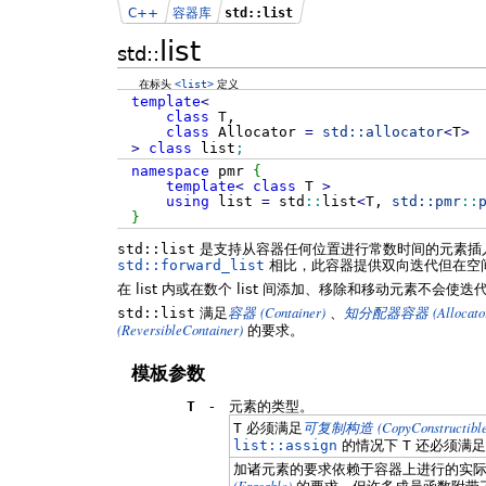
C++
容器库
std::list
list
std::
在标头
<list>
定义
template
<
class
T,
class
Allocator
=
std::
allocator
<
T
>
>
class
list
;
namespace
pmr
{
template
<
class
T
>
using
list
=
std
::
list
<
T,
std::
pmr
::
}
std::list
是支持从容器任何位置进行常数时间的元素插
std::forward_list
相比，此容器提供双向迭代但在空
在 list 内或在数个 list 间添加、移除和移动元素不
(Container)
(Allocat
std::list
满足
容器
、
知分配器容器
(ReversibleContainer)
的要求。
模板参数
T
-
元素的类型。
(CopyConstructible
T
必须满足
可复制构造
list::assign
的情况下
T
还必须满足
加诸元素的要求依赖于容器上进行的实
(Erasable)