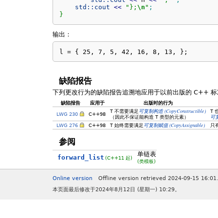
std::
cout
<<
"};
\n
"
;
}
输出：
l = { 25, 7, 5, 42, 16, 8, 13, };
缺陷报告
下列更改行为的缺陷报告追溯地应用于以前出版的 C++ 标
缺陷报告
应用于
出版时的行为
(CopyConstructible)
T
不需要满足
可复制构造
T
LWG 230
C++98
（因此不保证能构造
T
类型的元素）
可
(CopyAssignable)
LWG 276
C++98
T
始终需要满足
可复制赋值
只
参阅
单链表
forward_list
(C++11 起)
(类模板)
Online version
Offline version retrieved 2024-09-15 16:01
本页面最后修改于2024年8月12日 (星期一) 10:29。