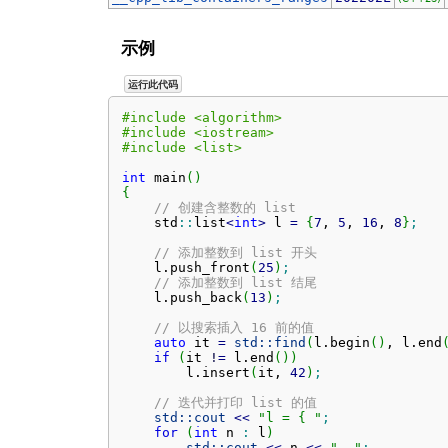
示例
运行此代码
#include <algorithm>
#include <iostream>
#include <list>
int
 main
(
)
{
// 创建含整数的 list
    std
::
list
<
int
>
 l 
=
{
7
, 
5
, 
16
, 
8
}
;
// 添加整数到 list 开头
    l.
push_front
(
25
)
;
// 添加整数到 list 结尾
    l.
push_back
(
13
)
;
// 以搜索插入 16 前的值
auto
 it 
=
std::
find
(
l.
begin
(
)
, l.
end
if
(
it 
!
=
 l.
end
(
)
)
        l.
insert
(
it, 
42
)
;
// 迭代并打印 list 的值
std::
cout
<<
"l = { "
;
for
(
int
 n 
:
 l
)
std::
cout
<<
 n 
<<
", "
;