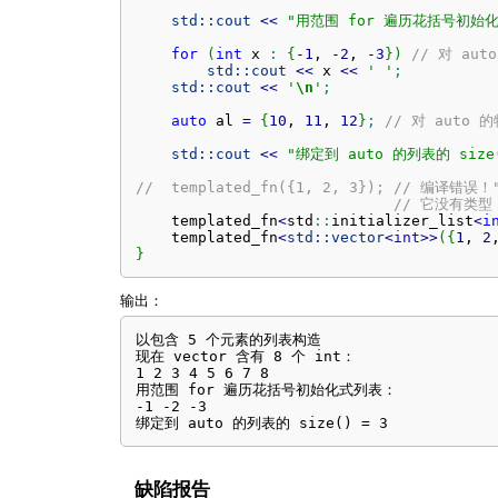
std::
cout
<<
"用范围 for 遍历花括号初始
for
(
int
 x 
:
{
-
1
, 
-
2
, 
-
3
}
)
// 对 au
std::
cout
<<
 x 
<<
' '
;
std::
cout
<<
'
\n
'
;
auto
 al 
=
{
10
, 
11
, 
12
}
;
// 对 auto 
std::
cout
<<
"绑定到 auto 的列表的 size(
//  templated_fn({1, 2, 3}); // 编译错误
// 它没有类型
    templated_fn
<
std
::
initializer_list
<
i
    templated_fn
<
std::
vector
<
int
>>
(
{
1
, 
2
}
输出：
以包含 5 个元素的列表构造

现在 vector 含有 8 个 int：

1 2 3 4 5 6 7 8

用范围 for 遍历花括号初始化式列表：

-1 -2 -3 

绑定到 auto 的列表的 size() = 3
缺陷报告