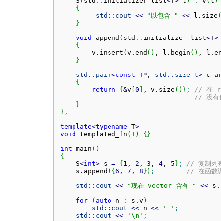
    S
(
std
::
initializer_list
<
T
>
 l
)
:
 v
(
l
)
{
std::
cout
<<
"以包含 "
<<
 l.
size
}
void
 append
(
std
::
initializer_list
<
T
>
{
        v.
insert
(
v.
end
(
)
, l.
begin
(
)
, l.
e
}
std::
pair
<
const
 T
*
, 
std::
size_t
>
 c_a
{
return
{
&
v
[
0
]
, v.
size
(
)
}
;
// 在 
// 没有使
}
}
;
template
<
typename
 T
>
void
 templated_fn
(
T
)
{
}
int
 main
(
)
{
    S
<
int
>
 s 
=
{
1
, 
2
, 
3
, 
4
, 
5
}
;
// 复制列
    s.
append
(
{
6
, 
7
, 
8
}
)
;
// 在函
std::
cout
<<
"现在 vector 含有 "
<<
 s.
for
(
auto
 n 
:
 s.
v
)
std::
cout
<<
 n 
<<
' '
;
std::
cout
<<
'
\n
'
;