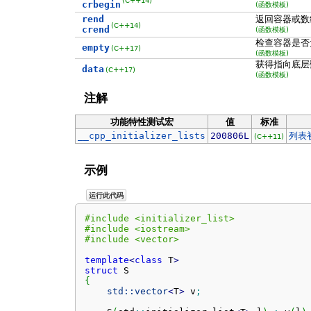
crbegin
(函数模板)
rend
返回容器或数
(C++14)
crend
(函数模板)
检查容器是否
empty
(C++17)
(函数模板)
获得指向底层
data
(C++17)
(函数模板)
注解
功能特性测试宏
值
标准
__cpp_initializer_lists
200806L
列表
(C++11)
示例
运行此代码
#include <initializer_list>
#include <iostream>
#include <vector>
template
<
class
 T
>
struct
{
std::
vector
<
T
>
 v
;