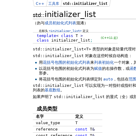
C++
工具库
std::initializer_list
initializer_list
std::
（勿与
成员初始化式列表
混淆）
在标头
<initializer_list>
定义
template
<
class
T
>
(C++11 起)
class
initializer_list
;
std::initializer_list<T>
类型的对象是轻量代理
std::initializer_list
对象在这些时候自动构造：
用
花括号包围的初始化式列表
来
列表初始化
一个对象，
以花括号包围的初始化式列表为
赋值
的右操作数，或
函
形参。
将花括号包围的初始化式列表绑定到
auto
，包括在
范围
std::initializer_list
可以实现为一对指针或指针
列表的
基底数组
。
如果声明了
std::initializer_list
的显式（全）或
成员类型
名字
定义
value_type
T
reference
const
T
&
const_reference
const
T
&