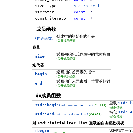
size_type
std::size_t
iterator
const
T
*
const_iterator
const
T
*
成员函数
创建空的初始化式列表
(构造函数)
(公开成员函数)
容量
返回初始化式列表中的元素数目
size
(公开成员函数)
迭代器
返回指向首元素的指针
begin
(公开成员函数)
返回指向末元素后一位置的指针
end
(公开成员函数)
非成员函数
重载
std::b
std::begin
(C++11)
(std::initializer_list)
(函数模板)
特化
std::e
std::end
(C++11)
(std::initializer_list)
(函数模板)
对
std::initializer_list
重载的自由函数模板
rbegin
返回指向一个
(C++14)