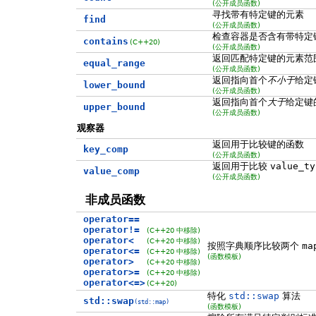
(公开成员函数)
寻找带有特定键的元素
find
(公开成员函数)
检查容器是否含有带特定
contains
(C++20)
(公开成员函数)
返回匹配特定键的元素范
equal_range
(公开成员函数)
返回指向首个
不小于
给定
lower_bound
(公开成员函数)
返回指向首个
大于
给定键
upper_bound
(公开成员函数)
观察器
返回用于比较键的函数
key_comp
(公开成员函数)
返回用于比较
value_ty
value_comp
(公开成员函数)
非成员函数
operator==
operator!=
(C++20 中移除)
operator<
(C++20 中移除)
按照字典顺序比较两个
ma
operator<=
(C++20 中移除)
(函数模板)
operator>
(C++20 中移除)
operator>=
(C++20 中移除)
operator<=>
(C++20)
特化
std::swap
算法
std::swap
(std::map)
(函数模板)