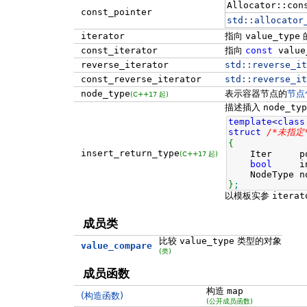
Allocator::con
const_pointer
std::
allocator
iterator
指向
value_type
const_iterator
指向
const
value
reverse_iterator
std::
reverse_it
const_reverse_iterator
std::
reverse_it
node_type
表示容器节点的
节点
(C++17 起)
描述插入
node_typ
template
<
class
struct
/*未指定
{
insert_return_type
Iter pos
(C++17 起)
bool
ins
NodeType no
}
;
以模板实参
iterat
成员类
比较
value_type
类型的对象
value_compare
(类)
成员函数
构造
map
(构造函数)
(公开成员函数)