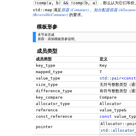
!
comp
(
a, b
)
&&
!
comp
(
b, a
)
，那么认为它们等价
(Container)
(Allocator
std::map
满足
容器
、
知分配器容器
(ReversibleContainer)
的要求。
模板形参
本节未完成
原因：添加模板形参说明。
成员类型
成员类型
定义
key_type
Key
mapped_type
T
value_type
std::
pair
<
const
size_type
无符号整数类型（通
difference_type
有符号整数类型（通
key_compare
Compare
allocator_type
Allocator
reference
value_type
&
const_reference
const
value_typ
Allocator::poi
pointer
std::
allocator