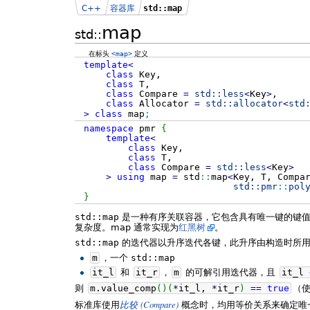
C++
容器库
std::map
map
std::
在标头
<map>
定义
template
<
class
Key,
class
T,
class
Compare
=
std::
less
<
Key
>
,
class
Allocator
=
std::
allocator
<
std
>
class
map
;
namespace
pmr
{
template
<
class
Key,
class
T,
class
Compare
=
std::
less
<
Key
>
>
using
map
=
std
::
map
<
Key, T, Compa
std::
pmr
::
pol
}
std::map
是一种有序关联容器，它包含具有唯一键的键
复杂度。map 通常实现为
红黑树
。
std::map
的迭代器以升序迭代各键，此升序由构造时所用
m
，一个
std::map
it_l
和
it_r
，
m
的可解引用迭代器，且
it_l
则
m.
value_comp
(
)
(
*
it_l,
*
it_r
)
==
true
（
(Compare)
标准库使用
比较
概念时，均用等价关系来确定唯