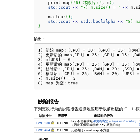
    print_map
(
"6) 移除后："
, m
)
;
std::
cout
<<
"7) m.size() = "
<<
 m.
s
    m.
clear
(
)
;
std::
cout
<<
std::
boolalpha
<<
"8) 
}
输出：
1) 初始 map：[CPU] = 10; [GPU] = 15; [RAM] 
2) 更新后的 map[CPU] = 25; [GPU] = 15; [RAM
3) m[UPS] = 0

4) 更新后的 map[CPU] = 25; [GPU] = 15; [RAM
5) 移除后：[CPU] = 25; [RAM] = 20; [SSD] = 
6) 移除后：[CPU] = 25; [RAM] = 20; [UPS] = 
7) m.size() = 3

8) map 为空：true
缺陷报告
下列更改行为的缺陷报告追溯地应用于以前出版的 C++ 标
缺陷报告
应用于
出版时的行为
(CopyConstructible)
Key
不需要满足
可复制构造
LWG 230
C++98
（因此不保证能构造
Key
类型的键）
LWG 464
C++98
以键访问 const
map
不方便