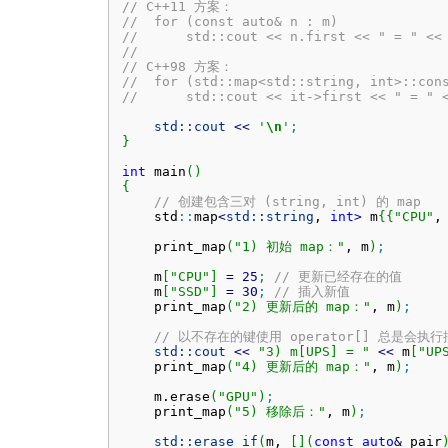
// C++11 方案：
//  for (const auto& n : m)
//      std::cout << n.first << " = " <<
//
// C++98 方案：
//  for (std::map<std::string, int>::con
//      std::cout << it->first << " = " 
std::
cout
<<
'
\n
'
;
}
int
 main
(
)
{
// 创建包含三对 (string, int) 的 map
    std
::
map
<
std::
string
, 
int
>
 m
{
{
"CPU"
,
    print_map
(
"1) 初始 map："
, m
)
;
    m
[
"CPU"
]
=
25
;
// 更新已经存在的值
    m
[
"SSD"
]
=
30
;
// 插入新值
    print_map
(
"2) 更新后的 map："
, m
)
;
// 以不存在的键使用 operator[] 总是会执
std::
cout
<<
"3) m[UPS] = "
<<
 m
[
"UP
    print_map
(
"4) 更新后的 map："
, m
)
;
    m.
erase
(
"GPU"
)
;
    print_map
(
"5) 移除后："
, m
)
;
std::
erase_if
(
m, 
[
]
(
const
auto
&
 pair