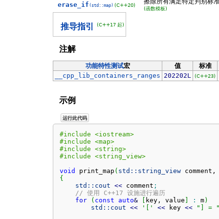
擦除所有满足特定判别标
erase_if
(C++20)
(std::map)
(函数模板)
(C++17 起)
推导指引
注解
功能特性测试
宏
值
标准
__cpp_lib_containers_ranges
202202L
(C++23)
示例
运行此代码
#include <iostream>
#include <map>
#include <string>
#include <string_view>
void
 print_map
(
std::
string_view
 comment,
{
std::
cout
<<
 comment
;
// 使用 C++17 设施进行遍历
for
(
const
auto
&
[
key, value
]
:
 m
)
std::
cout
<<
'['
<<
 key 
<<
"] = 