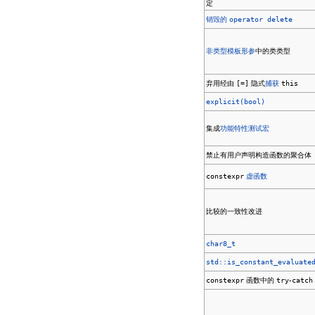
定
销毁的
operator delete
非类型模板形参
中的类类型
弃用经由
[=]
隐式
捕获
this
explicit(bool)
集成
功能特性测试宏
禁止有用户声明构造函数的聚合体
constexpr
虚函数
比较的一致性改进
char8_t
std::is_constant_evaluate
constexpr
函数中的
try
-
catch