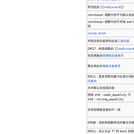
带消息的
[[
nodiscard
]]
constexpr
函数中的平凡默认初
constexpr
函数中的不求值
asm
明
using enum
对指定的比较类别合成
三路比较
DR17：构造函数的
[[
nodiscar
别名模板的
类模板实参推导
聚合类的
类模板实参推导
DR11：更多局部对象与右值引用
式移动
允许默认化按值比较
移除
std::weak_equality
与
std::strong_equality
非类型模板形参的不一致
DR98：伪析构函数终结对象生存
DR11：应认为从
T*
到
bool
的转