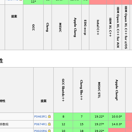
11*
IBM Open XL C++ for z/OS
IBM Open XL C++ for AIX
提案
Apple Clang
IBM XL C++
EDG eccp
Intel C++
MSVC
Clang
GCC
性
GCC libstdc++
Apple Clang*
Clang libc++
MSVC STL
能特性
提案
P0463R1
8
7
19.22*
10.0.0*
持数组
P0674R1
12
15
19.27*
14.0.3*
P0020R6
10
18
19.22*