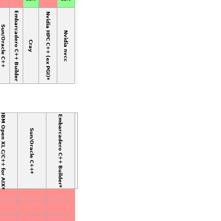
Embarcadero C++ Builder
Nvidia HPC C++ (ex PGI)*
Sun/Oracle C++
Nvidia nvcc
Cray
IBM Open XL C/C++ for AIX*
Embarcadero C++ Builder*
Sun/Oracle C++*