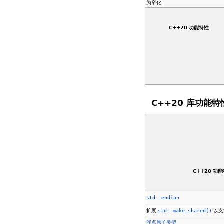
为窄化
C++20 功能特性
C++20 库功能特
C++20 功
std::endian
扩展
std::make_shared()
以支
浮点原子类型