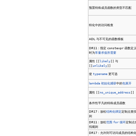
预置特殊成员函数的类型不匹配
特化中的访问检查
ADL 与不可见的函数模板
DR11：指定
constexpr
函数定
时为
常量求值所需要
属性
[[
likely
]]
与
[[
unlikely
]]
使
typename
更可选
lambda 初始化捕获
中的
包展开
属性
[[
no_unique_address
]]
条件性平凡的特殊成员函数
DR17：放松
结构化绑定
定制点查
则
DR11：放松
范围
for
循环
定制点
找规则
DR17：允许到可访问成员的结构