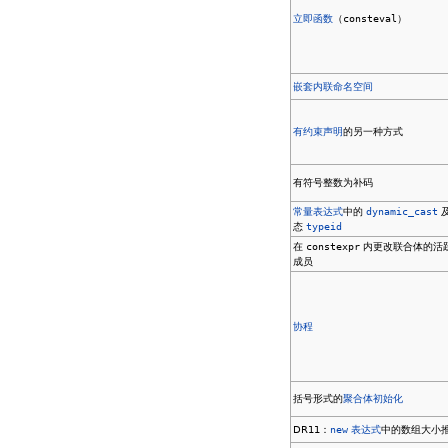
立即函数
（
consteval
）
嵌套内联命名空间
有约束
声明
的另一种方式
有符号整数为补码
常量表达式
中的
dynamic_cast
态
typeid
在
constexpr
内更改联合体的活
成员
协程
括号形式的
聚合体初始化
DR11：
new
表达式
中的数组大小