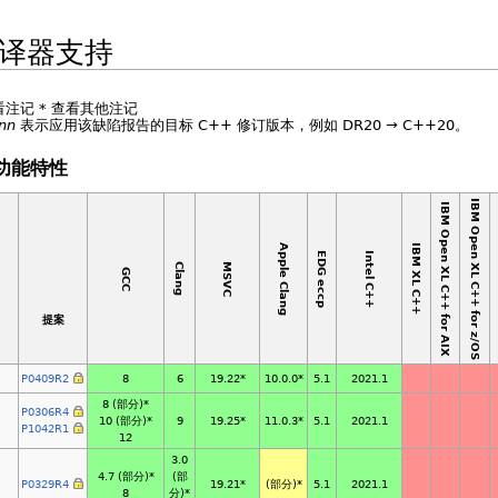
编译器支持
看注记
*
查看其他注记
nn
表示应用该缺陷报告的目标 C++ 修订版本，例如 DR20 → C++20。
言功能特性
IBM Open XL C++ for z/OS
IBM Open XL C++ for AIX
Apple Clang
IBM XL C++
EDG eccp
Intel C++
MSVC
Clang
GCC
提案
P0409R2
8
6
19.22*
5.1
2021.1
10.0.0*
8 (部分)*
P0306R4
10 (部分)*
9
19.25*
5.1
2021.1
11.0.3*
P1042R1
12
3.0
4.7 (部分)*
(部
P0329R4
19.21*
(部分)*
5.1
2021.1
8
分)*