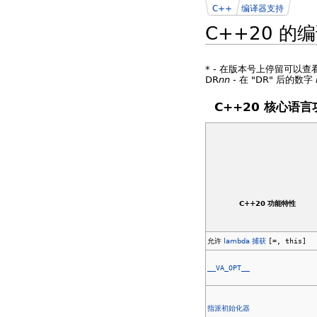
C++
编译器支持
C++20 的
*
- 在版本号上停留可以查
DR
nn
- 在 "DR" 后的数字
C++20 核心语
C++20 功能特性
允许
lambda 捕获
[=, this]
__VA_OPT__
指派初始化器