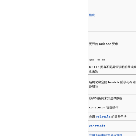
模块
更强的 Unicode 要求
<=> != ==
DR11：拥有不同异常说明的显式
化函数
结构化绑定的 lambda 捕获与存储
说明符
容许转换到未知边界数组
constexpr
容器操作
弃用
volatile
的某些用法
constinit
弃用下标中的逗号运算符