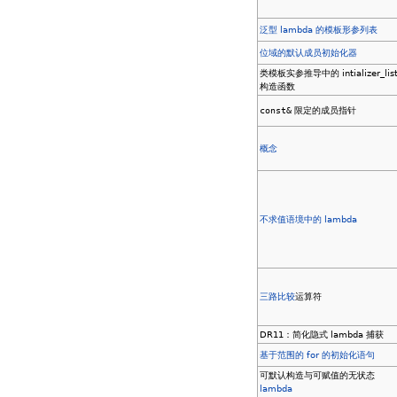
泛型 lambda 的模板形参列表
位域的默认成员初始化器
类模板实参推导中的 intializer_lis
构造函数
const&
限定的成员指针
概念
不求值语境中的 lambda
三路比较
运算符
DR11：简化隐式 lambda 捕获
基于范围的 for 的初始化语句
可默认构造与可赋值的无状态
lambda