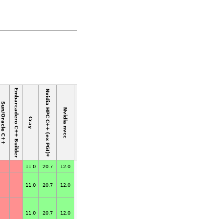
Embarcadero C++ Builder
Nvidia HPC C++ (ex PGI)*
Sun/Oracle C++
Nvidia nvcc
Cray
11.0
20.7
12.0
11.0
20.7
12.0
11.0
20.7
12.0