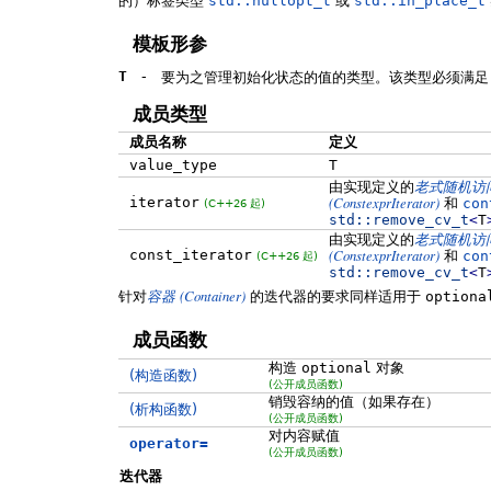
的）标签类型
std::nullopt_t
或
std::in_place_t
模板形参
T
-
要为之管理初始化状态的值的类型。该类型必须满足
成员类型
成员名称
定义
value_type
T
由实现定义的
老式随机访
(ConstexprIterator)
iterator
和
con
(C++26 起)
std::
remove_cv_t
<
T
由实现定义的
老式随机访
(ConstexprIterator)
const_iterator
和
con
(C++26 起)
std::
remove_cv_t
<
T
(Container)
针对
容器
的迭代器的要求同样适用于
optiona
成员函数
构造
optional
对象
(构造函数)
(公开成员函数)
销毁容纳的值（如果存在）
(析构函数)
(公开成员函数)
对内容赋值
operator=
(公开成员函数)
迭代器