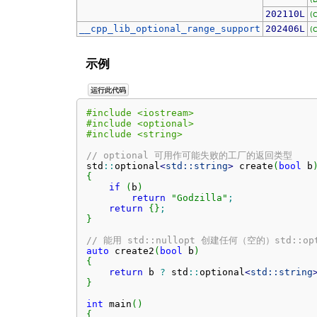
202110L
(
__cpp_lib_optional_range_support
202406L
(
示例
运行此代码
#include <iostream>
#include <optional>
#include <string>
// optional 可用作可能失败的工厂的返回类型
std
::
optional
<
std::
string
>
 create
(
bool
 b
{
if
(
b
)
return
"Godzilla"
;
return
{
}
;
}
// 能用 std::nullopt 创建任何（空的）std::opt
auto
 create2
(
bool
 b
)
{
return
 b 
?
 std
::
optional
<
std::
string
}
int
 main
(
)
{