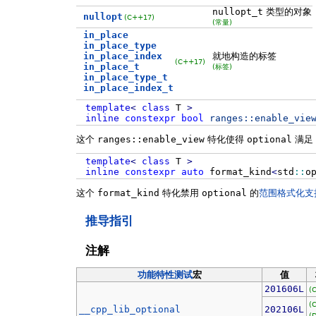
nullopt_t
类型的对象
nullopt
(C++17)
(常量)
in_place
in_place_type
in_place_index
就地构造的标签
(C++17)
in_place_t
(标签)
in_place_type_t
in_place_index_t
template
<
class
T
>
inline
constexpr
bool
ranges::
enable_vie
这个
ranges::enable_view
特化使得
optional
满足
template
<
class
T
>
inline
constexpr
auto
format_kind
<
std
::
o
这个
format_kind
特化禁用
optional
的
范围格式化支
推导指引
注解
功能特性测试
宏
值
201606L
(
(
__cpp_lib_optional
202106L
(