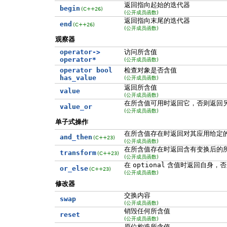
返回指向起始的迭代器
begin
(C++26)
(公开成员函数)
返回指向末尾的迭代器
end
(C++26)
(公开成员函数)
观察器
operator->
访问所含值
operator*
(公开成员函数)
operator bool
检查对象是否含值
has_value
(公开成员函数)
返回所含值
value
(公开成员函数)
在所含值可用时返回它，否则返回
value_or
(公开成员函数)
单子式操作
在所含值存在时返回对其应用给定
and_then
(C++23)
(公开成员函数)
在所含值存在时返回含有变换后的
transform
(C++23)
(公开成员函数)
在
optional
含值时返回自身，否
or_else
(C++23)
(公开成员函数)
修改器
交换内容
swap
(公开成员函数)
销毁任何所含值
reset
(公开成员函数)
原位构造所含值