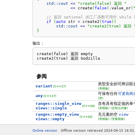
std::
cout
<<
"create(false) 返回 "
<<
 create
(
false
)
.
value_or
(
// 返回 optional 的工厂函数可用作 while
if
(
auto
 str 
=
 create2
(
true
)
)
std::
cout
<<
"create2(true) 返回 
}
输出：
create(false) 返回 empty

create2(true) 返回 Godzilla
参阅
类型安全的可辨识联
variant
(C++17)
(类模板)
可保有任何
可复制构
any
(C++17)
(类)
ranges::single_view
含有具有指定值的单
(C++20)
views::single
(类模板)
(定制点对象)
ranges::empty_view
无元素的空
view
(C++20)
views::empty
(类模板)
(变量模板)
Online version
Offline version retrieved 2024-09-15 16:01