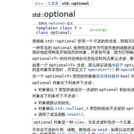
C++
工具库
std::optional
optional
std::
在标头
<optional>
定义
template
<
class
T
>
(C++17 起)
class
optional
;
类模板
std::optional
管理一个
可选
的所含值，即既可
一种常见的
optional
使用情况是作为可能失败的函数的
很好地处理构造开销高昂的对象，并更加可读，因为它明确
optional<T>
的任何实例在任意给定时间点要么
含值
，要
如果一个
optional<T>
含值
，那么保证该值
内嵌于
opti
的是对象而非指针，尽管定义了
operator*()
和
opera
当一个
optional<T>
类型的对象被
按语境转换到
bool
optional
对象在下列条件下
含值
：
对象被以
T
类型的值或另一
含值
的
optional
初始化/
对象在下列条件下
不含值
：
对象被默认初始化。
对象被以
std::nullopt_t
类型的值或
不含值
的
opt
调用了成员函数
reset()
。
optional
对象是一种
view
，当其
含值
时包含一个元素
不存在可选的引用、函数、数组或
cv
void
：如果以这些