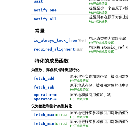
wait
(公开成员函数)
提醒至少一个在原子对
notify_one
(公开成员函数)
提醒所有在原子对象上
notify_all
(公开成员函数)
常量
指示该类型为始终免锁
is_always_lock_free
[静态]
(公开静态成员常量)
指示被
atomic_ref
引
required_alignment
[静态]
(公开静态成员常量)
特化的成员函数
为整数、浮点和指针类型特化
原子地将实参加到存储于被引用对
fetch_add
(公开成员函数)
原子地从存储于被引用对象的值中
fetch_sub
(公开成员函数)
operator+=
原子地和被引用值加、减
operator-=
(公开成员函数)
仅为整数和指针类型特化
原子地进行实参和被引用对象的值
fetch_max
(C++26)
(公开成员函数)
原子地进行实参和被引用对象的值
fetch_min
(C++26)
(公开成员函数)