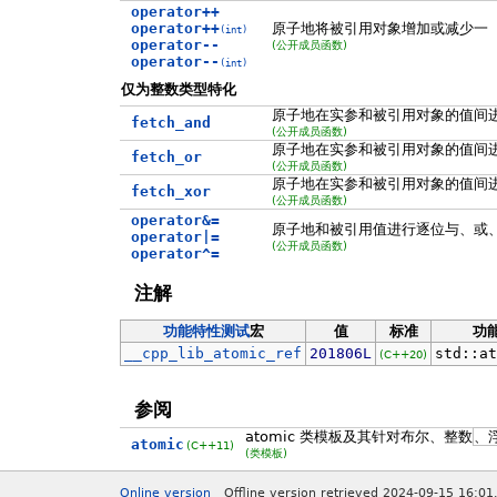
operator++
operator++
原子地将被引用对象增加或减少一
(int)
operator--
(公开成员函数)
operator--
(int)
仅为整数类型特化
原子地在实参和被引用对象的值间
fetch_and
(公开成员函数)
原子地在实参和被引用对象的值间
fetch_or
(公开成员函数)
原子地在实参和被引用对象的值间
fetch_xor
(公开成员函数)
operator&=
原子地和被引用值进行逐位与、或
operator|=
(公开成员函数)
operator^=
注解
功能特性测试
宏
值
标准
功
__cpp_lib_atomic_ref
201806L
std::at
(C++20)
参阅
atomic 类模板及其针对布尔、整数
、
atomic
(C++11)
(类模板)
Online version
Offline version retrieved 2024-09-15 16:01