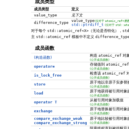
成员类型
成员类型
定义
value_type
见下文
value_type
(仅对于
atomic_ref<
整
difference_type
std::ptrdiff_t
(仅对于
std::at
对于每个
std::atomic_ref<X>
（无论是否特化），
st
主
std::atomic_ref
模板中不定义
difference_typ
成员函数
构造
atomic_ref
对
(构造函数)
(公开成员函数)
存储值到
atomic_ref
operator=
(公开成员函数)
检查该
atomic_ref
is_lock_free
(公开成员函数)
原子地以非原子实参替
store
(公开成员函数)
原子地获得被引用对象
load
(公开成员函数)
从被引用对象加载值
operator T
(公开成员函数)
原子地替换被引用对象
exchange
(公开成员函数)
compare_exchange_weak
原子地比较被引用对象
compare_exchange_strong
(公开成员函数)
阻塞线程直到被提醒且