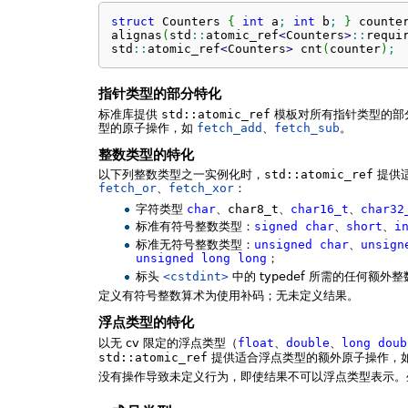
struct
 Counters 
{
int
 a
;
int
 b
;
}
 counte
alignas
(
std
::
atomic_ref
<
Counters
>
::
requi
std
::
atomic_ref
<
Counters
>
 cnt
(
counter
)
;
指针类型的部分特化
标准库提供
std::atomic_ref
模板对所有指针类型的部
型的原子操作，如
fetch_add
、
fetch_sub
。
整数类型的特化
以下列整数类型之一实例化时，
std::atomic_ref
提供
fetch_or
、
fetch_xor
：
字符类型
char
、
char8_t
、
char16_t
、
char32
标准有符号整数类型：
signed
char
、
short
、
i
标准无符号整数类型：
unsigned
char
、
unsign
unsigned
long
long
；
标头
<cstdint>
中的 typedef 所需的任何额外
定义有符号整数算术为使用补码；无未定义结果。
浮点类型的特化
以无 cv 限定的浮点类型（
float
、
double
、
long
doub
std::atomic_ref
提供适合浮点类型的额外原子操作，
没有操作导致未定义行为，即使结果不可以浮点类型表示。