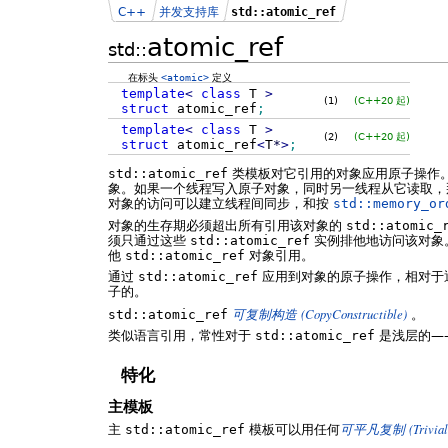
C++
并发支持库
std::atomic_ref
atomic_ref
std::
在标头
<atomic>
定义
template
<
class
T
>
(1)
(C++20 起)
struct
atomic_ref
;
template
<
class
T
>
(2)
(C++20 起)
struct
atomic_ref
<
T
*
>
;
std::atomic_ref
类模板对它引用的对象应用原子操作
象。如果一个线程写入原子对象，同时另一线程从它读取，
对象的访问可以建立线程间同步，和按
std::memory_or
对象的生存期必须超出所有引用该对象的
std::atomic_
须只通过这些
std::atomic_ref
实例排他地访问该对象
他
std::atomic_ref
对象引用。
通过
std::atomic_ref
应用到对象的原子操作，相对于
子的。
(CopyConstructible)
std::atomic_ref
可复制构造
。
类似语言引用，常性对于
std::atomic_ref
是浅层的—
特化
主模板
(Trivia
主
std::atomic_ref
模板可以用任何
可平凡复制