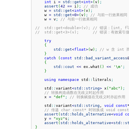
int
 i 
=
std::
get
<
int
>
(
v
)
;
assert
(
42
==
 i
)
;
// 成功
    w 
=
std::
get
<
int
>
(
v
)
;
    w 
=
std::
get
<
0
>
(
v
)
;
// 与前一行效果相同
    w 
=
 v
;
// 与前一行效果相同
//  std::get<double>(v); // 错误：[int, f
//  std::get<3>(v);      // 错误：有效索引
try
{
std::
get
<
float
>
(
w
)
;
// w 含 int
}
catch
(
const
std::
bad_variant_access
{
std::
cout
<<
 ex.
what
(
)
<<
'
\n
'
;
}
using
namespace
 std
::
literals
;
    std
::
variant
<
std::
string
>
 x
(
"abc"
)
;
// 转换构造函数在无歧义时起作用
    x 
=
"def"
;
// 转换赋值在无歧义时亦起作用
    std
::
variant
<
std::
string
, 
void
const
// 传递 char const* 时转换成 void const
assert
(
std::
holds_alternative
<
void
c
    y 
=
"xyz"
s
;
assert
(
std::
holds_alternative
<
std::
s
}