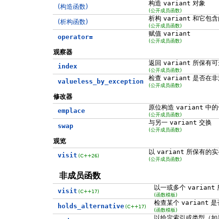
构造
variant
对象
(构造函数)
(公开成员函数)
析构
variant
和它包含
(析构函数)
(公开成员函数)
赋值
variant
operator=
(公开成员函数)
观察器
返回
variant
所保有可
index
(公开成员函数)
检查
variant
是否在非
valueless_by_exception
(公开成员函数)
修改器
原位构造
variant
中的
emplace
(公开成员函数)
与另一
variant
交换
swap
(公开成员函数)
观览
以
variant
所保有的实
visit
(C++26)
(公开成员函数)
非成员函数
以一或多个
variant
visit
(C++17)
(函数模板)
检查某个
variant
是
holds_alternative
(C++17)
(函数模板)
以给定索引或类型（如