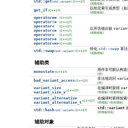
std::get
(C++17)
(std::variant)
(函数模板)
以给定索引或类型（如
get_if
(C++17)
(函数模板)
operator==
(C++17)
operator!=
(C++17)
operator<
(C++17)
以所含值比较
varian
operator<=
(C++17)
(函数模板)
operator>
(C++17)
operator>=
(C++17)
operator<=>
(C++20)
特化
std::swap
算法
std::swap
(C++17)
(std::variant)
(函数模板)
辅助类
用作非可默认构造
monostate
(C++17)
(类)
非法地访问
vari
bad_variant_access
(C++17)
(类)
variant_size
在编译时获得
var
(C++17)
variant_size_v
(类模板)
(变量模板)
variant_alternative
在编译时获得按索
(C++17)
variant_alternative_t
(类模板)
(别名模板)
std::variant
std::hash
(C++17)
<std::variant>
(类模板特化)
辅助对象