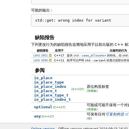
可能的输出：
std::get: wrong index for variant
缺陷报告
下列更改行为的缺陷报告追溯地应用于以前出版的 C++ 标
缺陷报告
应用于
出版时的行为
LWG 2901
C++17
提供
std::uses_allocator
的特化，但
std
LWG 3990
C++11
程序可以声明
std::variant
的显式或部分特
参阅
in_place
in_place_type
in_place_index
原位构造标签
(C++17)
in_place_t
(类模板)
in_place_type_t
in_place_index_t
可能或可能不保有一个对
optional
(C++17)
(类模板)
(C
可保有任何
可复制构造
any
(C++17)
(类)
Online version
Offline version retrieved 2024-09-15 16:01