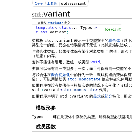
C++
工具库
std::variant
variant
std::
在标头
<variant>
定义
template
<
class
...
Types
>
(C++17 起)
class
variant
;
类模板
std::variant
表示一个类型安全的
联合体
（以下
类型之一的值，要么在错误情况下无值（此状态难以达成
与联合体类似，如果变体保有某个对象类型
T
的值，那么
T
（动态）内存。
变体不能保有引用、数组，或类型
void
。
变体可以保有同一类型多于一次，而且可保有同一类型的不同
与联合体在
聚合初始化
中的行为一致，默认构造的变体保有
造）。可以用辅助类
std::monostate
使这种变化体可默
如果程序在没有提供任何模板实参的情况下实例化了
std:
std
::
variant
<
std::
monostate
>
代替。
如果程序声明了
std::variant
的
显式
或
部分
特化，那么
模板形参
Types
-
可在此变体中存储的类型。所有类型必须都满
成员函数