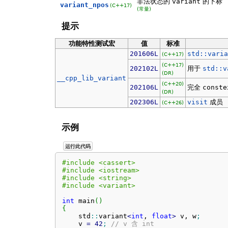
非法状态的
variant
的下标
variant_npos
(C++17)
(常量)
提示
功能特性测试宏
值
标准
201606L
std::varia
(C++17)
(C++17)
202102L
用于
std::v
(DR)
__cpp_lib_variant
(C++20)
202106L
完全
conste
(DR)
202306L
visit
成员
(C++26)
示例
运行此代码
#include <cassert>
#include <iostream>
#include <string>
#include <variant>
int
 main
(
)
{
    std
::
variant
<
int
, 
float
>
 v, w
;
    v 
=
42
;
// v 含 int