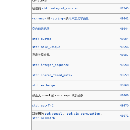
constexpr
改进的
std::integral_constant
N3545
<chrono>
和
<string>
的
用户定义字面量
N3642
空向前迭代器
N3644
std::quoted
N3654
std::make_unique
N3656
异质关联查找
N3657
std::integer_sequence
N3658
std::shared_timed_mutex
N3659
std::exchange
N3668
修正无
const
的
constexpr
成员函数
N3669
std::get<T>()
N3670
双范围的
std::equal
、
std::is_permutation
、
N3671
std::mismatch