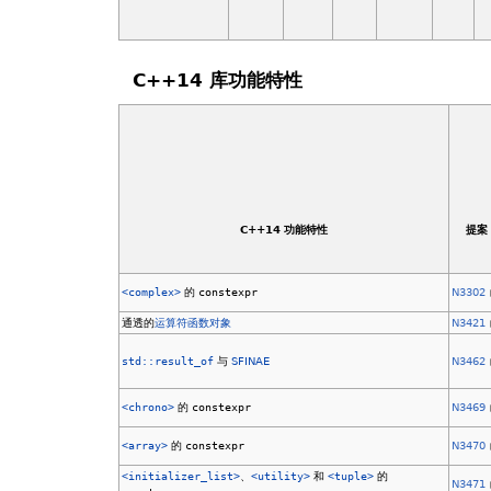
C++14 库功能特性
C++14 功能特性
提案
<complex>
的
constexpr
N3302
通透的
运算符函数对象
N3421
std::result_of
与
SFINAE
N3462
<chrono>
的
constexpr
N3469
<array>
的
constexpr
N3470
<initializer_list>
、
<utility>
和
<tuple>
的
N3471