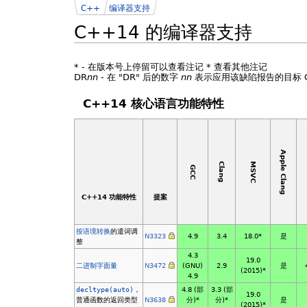
C++
编译器支持
C++14 的编译器支持
*
- 在版本号上停留可以查看注记
*
查看其他注记
DR
nn
- 在 "DR" 后的数字
nn
表示应用该缺陷报告的目标 C+
C++14 核心语言功能特性
Apple Clang
MSVC
Clang
GCC
C++14 功能特性
提案
按语境转换
的遣词调
N3323
4.9
3.4
18.0*
是
整
4.3
19.0
二进制字面量
N3472
(GNU)
2.9
是
(2015)*
4.9
decltype(auto)
，
4.8
(部
3.3
(部
19.0
普通函数的返回类型
N3638
分)*
分)*
是
(2015)*