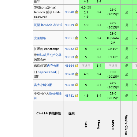
推导
4.9
3.4
带初始化/泛化的
4.5 (部
19.0
lambda 捕获 (init-
N3648
分)
3.4
是
(2015)*
capture)
4.9
19.0
泛型 lambda 表达式
N3649
4.9
3.4
是
(2015)*
19.0
变量模板
N3651
5
3.4
(Update
是
2)*
扩展的 constexpr
N3652
5
3.4
19.10*
是
带
默认成员初始化器
N3653
5
3.3
19.10*
是
的聚合体
忽略/扩展
内存分配
N3664
3.4
是
不适用
不适用
[[
deprecated
]]
19.0
N3760
4.9
3.4
是
属性
(2015)*
19.0
具大小解分配
N3778
5
3.4
是
4
(2015)*
单引号作为
数位分隔
19.0
N3781
4.9
3.4
是
符
(2015)*
C++14 功能特性
提案
Apple Clang
MSVC
Clang
GCC