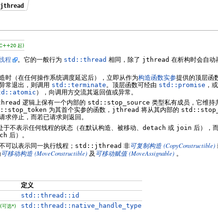
:jthread
(C++20 起)
线程
。它的一般行为
std::thread
相同，除了
jthread
在析构时会自动
造时（在任何操作系统调度延迟后），立即从作为
构造函数实参
提供的顶层函
抛异常退出，则调用
std::terminate
。顶层函数可经由
std::promise
，或
td::atomic
），向调用方交流其返回值或异常。
thread
逻辑上保有一个内部的
std::stop_source
类型私有成员，它维持
::stop_token
为其首个实参的函数，
jthread
将从其内部的
std::stop
请求停止，而若已请求则返回。
处于不表示任何线程的状态（在默认构造、被移动、
detach
或
join
后），而
ch
后）。
(CopyConstructible)
不可以表示同一执行线程；
std::jthread
非
可复制构造
(MoveConstructible)
(MoveAssignable)
为
可移动构造
及
可移动赋值
。
定义
std::thread::id
std::thread::native_handle_type
(
可选*
)