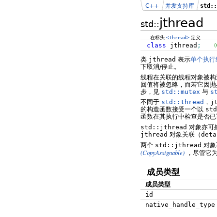
C++
并发支持库
std:
jthread
std::
在标头
<thread>
定义
class
jthread
;
类
jthread
表示
单个执行
下取消/停止。
线程在关联的线程对象被构
回值将被忽略，而若它因
步，见
std::mutex
与
s
不同于
std::thread
，
j
的构造函数接受一个以
std
函数在其执行中检查是否已
std::jthread
对象亦可
jthread
对象关联（
deta
两个
std::jthread
对象
(CopyAssignable)
，尽管它
成员类型
成员类型
id
native_handle_type